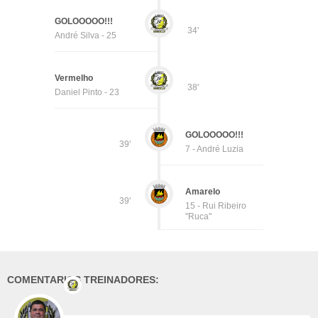
GOLOOOOO!!!
34'
André Silva - 25
Vermelho
38'
Daniel Pinto - 23
GOLOOOOO!!!
39'
7 - André Luzia
Amarelo
39'
15 - Rui Ribeiro
"Ruca"
COMENTARIOS TREINADORES: