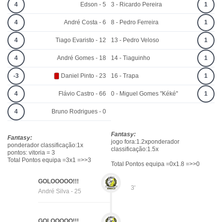
4
Edson - 5
3 - Ricardo Pereira
1
4
André Costa - 6
8 - Pedro Ferreira
1
4
Tiago Evaristo - 12
13 - Pedro Veloso
1
4
André Gomes - 18
14 - Tiaguinho
1
-3
Daniel Pinto - 23
16 - Trapa
1
4
Flávio Castro - 66
0 - Miguel Gomes "Kéké"
1
4
Bruno Rodrigues - 0
Fantasy:
Fantasy:
jogo fora:1.2xponderador
ponderador classificação:1x
classificação:1.5x
pontos: vitoria = 3
Total Pontos equipa =3x1 =>>3
Total Pontos equipa =0x1.8 =>>0
GOLOOOOO!!!
3'
André Silva - 25
GOLOOOOO!!!