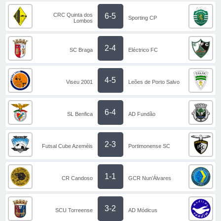
CRC Quinta dos
6-5
Sporting CP
Lombos
2-4
SC Braga
Eléctrico FC
4-5
Viseu 2001
Leões de Porto Salvo
6-4
SL Benfica
AD Fundão
2-3
Futsal Cube Azeméis
Portimonense SC
1-1
CR Candoso
GCR Nun’Álvares
3-2
SCU Torreense
AD Módicus