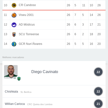
CR Candoso
10
26
5
11
10
26
11
Viseu 2001
26
7
5
14
26
12
AD Módicus
26
6
3
17
21
13
SCU Torreense
26
6
2
18
20
14
GCR Nun’Álvares
26
5
5
16
20
Melhores marcadores
Diego Cavinato
22
Chishkala
22
SL Benfica
Willian Carioca
21
CRC Quinta dos Lombos