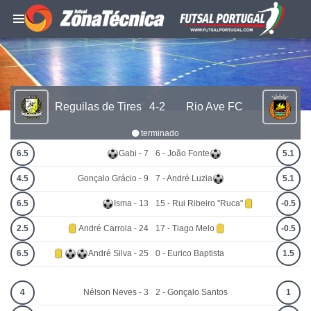
Reguilas de Tires
4-2
Rio Ave FC
terminado
6.5
Gabi - 7
6 - João Fonte
5.1
4.5
Gonçalo Grácio - 9
7 - André Luzia
5.1
6.5
Isma - 13
15 - Rui Ribeiro "Ruca"
-0.5
2.5
André Carrola - 24
17 - Tiago Melo
-0.5
6.5
André Silva - 25
0 - Eurico Baptista
1.5
4
Nélson Neves - 3
2 - Gonçalo Santos
1