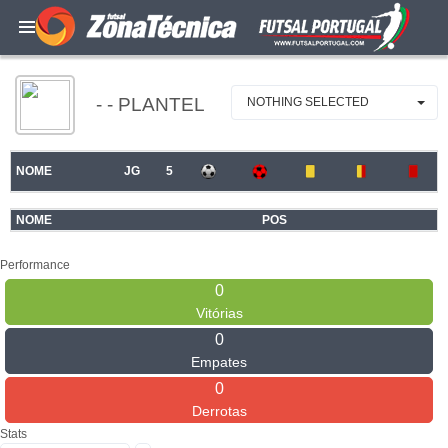
- - PLANTEL
NOTHING SELECTED
NOME
JG
5
NOME
POS
Performance
0
Vitórias
0
Empates
0
Derrotas
Stats