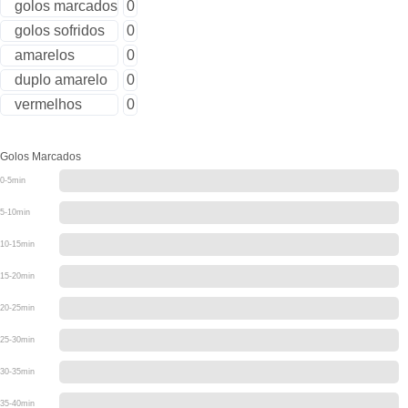
golos marcados
0
golos sofridos
0
amarelos
0
duplo amarelo
0
vermelhos
0
Golos Marcados
0-5min
5-10min
10-15min
15-20min
20-25min
25-30min
30-35min
35-40min