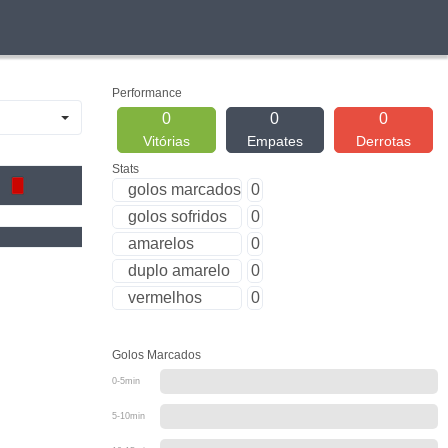
Performance
0
0
0
Vitórias
Empates
Derrotas
Stats
golos marcados
0
golos sofridos
0
amarelos
0
duplo amarelo
0
vermelhos
0
Golos Marcados
0-5min
5-10min