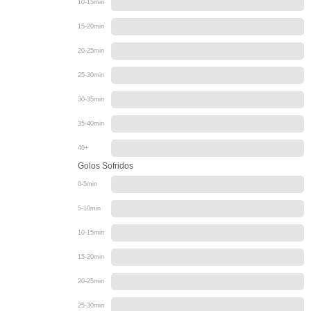
10-15min
15-20min
20-25min
25-30min
30-35min
35-40min
40+
Golos Sofridos
0-5min
5-10min
10-15min
15-20min
20-25min
25-30min