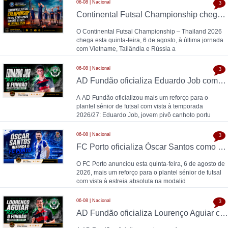
06-08 | Nacional
3
Continental Futsal Championship chega à última jornada com três seleções na luta pelo título
O Continental Futsal Championship – Thailand 2026
chega esta quinta-feira, 6 de agosto, à última jornada
com Vietname, Tailândia e Rússia a
06-08 | Nacional
3
AD Fundão oficializa Eduardo Job como reforço para 2026/27
A AD Fundão oficializou mais um reforço para o
plantel sénior de futsal com vista à temporada
2026/27: Eduardo Job, jovem pivô canhoto portu
06-08 | Nacional
3
FC Porto oficializa Óscar Santos como 13.º reforço para o futsal: "O futsal acompanhou-me durante toda a vida"
O FC Porto anunciou esta quinta-feira, 6 de agosto de
2026, mais um reforço para o plantel sénior de futsal
com vista à estreia absoluta na modalid
06-08 | Nacional
3
AD Fundão oficializa Lourenço Aguiar como reforço para 2026/27