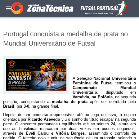
Portugal conquista a medalha de prata no
Mundial Universitário de Futsal
A
Seleção Nacional Universitária
Feminina de Futsal
terminou o
Campeonato Mundial
Universitário
, disputado em
Varsóvia, na Polónia
, na segunda
posição, conquistando a
medalha de prata
após ser derrotada pelo
Brasil
, por
3-0
, na grande final.
Depois de um percurso irrepreensível até ao jogo decisivo, a equipa
orientada por
Ricardo Azevedo
viu o sonho do título escapar na segunda
parte. O encontro permaneceu equilibrado até ao minuto 24, altura em
que as brasileiras marcaram por duas vezes em poucos segundos,
através de
Eveli Calou
e
Vitória Borges
, assumindo o controlo da
partida. O terceiro golo surgiu na sequência de um autogolo, selando o