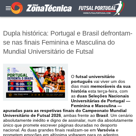
Dupla histórica: Portugal e Brasil defrontam-
se nas finais Feminina e Masculina do
Mundial Universitário de Futsal
O
futsal universitário
português
vai viver um dos
dias mais
memoráveis da sua
história
esta terça-feira, com
as
duas Seleções Nacionais
Universitárias de Portugal —
Feminina e Masculina —
apuradas para as respetivas finais do Campeonato Mundial
Universitário de Futsal 2026
, ambas frente ao
Brasil
. Um cenário
absolutamente inédito e digno de assinalar, num dia absolutamente
único que promete escrever páginas douradas no desporto
nacional. As duas grandes finais realizam-se em
Varsóvia
e
prometem emoções em altíssima voltagem para os adeptos