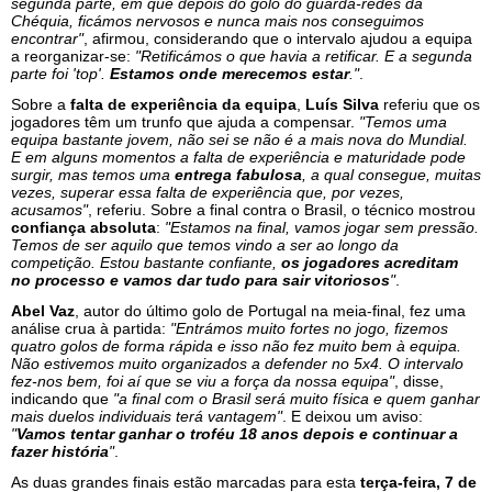
segunda parte, em que depois do golo do guarda-redes da
Chéquia, ficámos nervosos e nunca mais nos conseguimos
encontrar"
, afirmou, considerando que o intervalo ajudou a equipa
a reorganizar-se:
"Retificámos o que havia a retificar. E a segunda
parte foi 'top'.
Estamos onde merecemos estar
."
.
Sobre a
falta de experiência da equipa
,
Luís Silva
referiu que os
jogadores têm um trunfo que ajuda a compensar.
"Temos uma
equipa bastante jovem, não sei se não é a mais nova do Mundial.
E em alguns momentos a falta de experiência e maturidade pode
surgir, mas temos uma
entrega fabulosa
, a qual consegue, muitas
vezes, superar essa falta de experiência que, por vezes,
acusamos"
, referiu. Sobre a final contra o Brasil, o técnico mostrou
confiança absoluta
:
"Estamos na final, vamos jogar sem pressão.
Temos de ser aquilo que temos vindo a ser ao longo da
competição. Estou bastante confiante,
os jogadores acreditam
no processo e vamos dar tudo para sair vitoriosos
"
.
Abel Vaz
, autor do último golo de Portugal na meia-final, fez uma
análise crua à partida:
"Entrámos muito fortes no jogo, fizemos
quatro golos de forma rápida e isso não fez muito bem à equipa.
Não estivemos muito organizados a defender no 5x4. O intervalo
fez-nos bem, foi aí que se viu a força da nossa equipa"
, disse,
indicando que
"a final com o Brasil será muito física e quem ganhar
mais duelos individuais terá vantagem"
. E deixou um aviso:
"
Vamos tentar ganhar o troféu 18 anos depois e continuar a
fazer história
"
.
As duas grandes finais estão marcadas para esta
terça-feira, 7 de