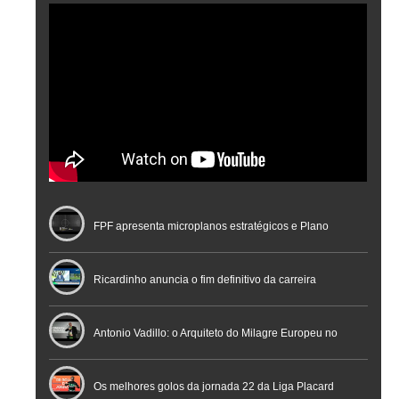
FPF apresenta microplanos estratégicos e Plano
Nacional de Arbitragem
Ricardinho anuncia o fim definitivo da carreira
profissional em conferência histórica na Cidade do
Antonio Vadillo: o Arquiteto do Milagre Europeu no
Futebol
Futsal | Documentário
Os melhores golos da jornada 22 da Liga Placard