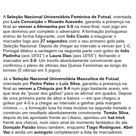
A
Seleção Nacional Universitária Feminina de Futsal
, orientada
por
Luís Conceição
e
Ricardo Azevedo
, garantiu a presença na
final ao
vencer a Alemanha por 3-0
na meia-final, num jogo em
que dominou por completo o adversário. A formação portuguesa
entrou de forma fulgurante, com
Inês Couto
a inaugurar o
marcador logo aos
27 segundos
com o seu primeiro golo pela
Seleção Nacional. Depois de chegar ao intervalo a vencer por 1-0,
Portugal dilatou a vantagem na segunda parte com golos de
Inês
Padinha
(aos 18'01") e
Laura Dias
(aos 10'55"), fechando o
marcador em
3-0
. Um triunfo absolutamente convincente que
confirmou o pleno de vitórias das Quinas Femininas ao longo do
torneio (5 vitórias em 5 jogos).
Já a
Seleção Nacional Universitária Masculina de Futsal
,
orientada por
Pedro Palas
e
Luís Silva
, garantiu a presença na
final ao
vencer a Chéquia por 8-4
num jogo bastante aceso, em
que teve de "puxar dos galões" para se afirmar em quadra. Depois
de uma primeira parte de altos e baixos — em que chegou a
golear por 4-0 e a chegar ao intervalo a ganhar pela margem
mínima —, a formação lusa foi mais incisiva na segunda metade e
construiu um resultado absolutamente convincente.
Tomás Silva
,
depois do bis apontado frente ao Líbano, apontou um
hat-trick
frente aos checos, num claro sinal do momento fantástico do ala.
Gonçalo Paixão
bisou também, enquanto
Tiago Rodrigues
,
Abel
Vaz
e ainda um
autogolo
completaram a lista de marcadores