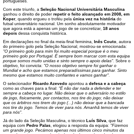
portugueses.
Com este triunfo, a
Seleção Nacional Universitária Masculina
ganhou o direito de poder
repetir o feito alcançado em 2008, em
Koper
, quando ergueu o troféu pela
única vez na história
do
futsal universitário nacional. Um sonho absolutamente motivador
que agora está a apenas um jogo de se concretizar,
18 anos
depois
dessa conquista histórica.
Em declarações no final da meia-final feminina,
Inês Couto
, autora
do primeiro golo pela Seleção Nacional, mostrou-se emocionada:
"O primeiro golo para mim foi muito especial porque é o meu
primeiro golo por Portugal. É sempre bom marcar com esta equipa
porque somos muito unidas e sinto sempre o apoio delas"
. Sobre o
objetivo, foi convicta:
"O nosso objetivo sempre foi ganhar o
Mundial e acho que estamos preparadíssimas para ganhar. Sinto
mesmo que estamos muito confiantes e vamos ganhar"
.
O selecionador
Ricardo Azevedo
apontou a
defesa e a cabeça
como as chaves para a final:
"É não dar nada a defender e ter
sempre a cabeça no lugar. Não deixar que o adversário no estilo
de jogo, fisicamente, por contactos, nos tire do jogo; não deixar
que os árbitros nos tirem do jogo (...) não deixar que a bancada
nos tire do jogo. Temos de viver para nós. Amanhã temos de viver
para nós"
.
Já do lado da Seleção Masculina, o técnico
Luís Silva
, que faz
equipa com
Pedro Palas
, elogiou a resposta da equipa:
"Fizemos
um grande jogo. Pecámos apenas nos últimos cinco minutos da