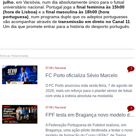
julho
, em Varsóvia, num dia absolutamente único para o futsal
universitário nacional. Portugal joga a
final feminina às 15h00
(hora de Lisboa)
e a
final masculina às 18h00 (hora
portuguesa)
, num programa duplo que os adeptos portugueses
vão acompanhar através de
transmissão em direto no Canal 11
.
Um dia que promete entrar para a história do desporto português.
Notícias Relacionadas
07-08 | Nacional
3
FC Porto oficializa Sévio Marcelo
O FC Porto anunciou esta sexta-feira, 7 de agosto de
2026, mais um reforço para o plantel sénior de futsal
com vista à estreia absoluta na modalida
07-08 | Nacional
3
FPF testa em Bragança novo modelo de formação de treinadores de futsal
A Federação Portuguesa de Futebol realizou, em
Bragança, uma ação-piloto destinada a testar o novo
modelo de formação do Curso UEFA C de Treina