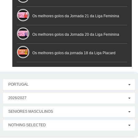
Placard
Os melhores golos da Jornada 21 da Liga Feminina
Placard
Os melhores golos da Jornada 20 da Liga Feminina
Placard
Os melhores golos da jornada 18 da Liga Placard
PORTUGAL
2026/2027
SENIORES MASCULINOS
NOTHING SELECTED