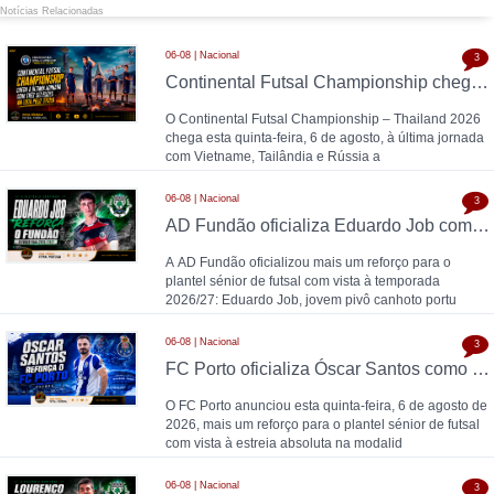
Notícias Relacionadas
06-08 | Nacional
3
Continental Futsal Championship chega à última jornada com três seleções na luta pelo título
O Continental Futsal Championship – Thailand 2026
chega esta quinta-feira, 6 de agosto, à última jornada
com Vietname, Tailândia e Rússia a
06-08 | Nacional
3
AD Fundão oficializa Eduardo Job como reforço para 2026/27
A AD Fundão oficializou mais um reforço para o
plantel sénior de futsal com vista à temporada
2026/27: Eduardo Job, jovem pivô canhoto portu
06-08 | Nacional
3
FC Porto oficializa Óscar Santos como 13.º reforço para o futsal: "O futsal acompanhou-me durante toda a vida"
O FC Porto anunciou esta quinta-feira, 6 de agosto de
2026, mais um reforço para o plantel sénior de futsal
com vista à estreia absoluta na modalid
06-08 | Nacional
3