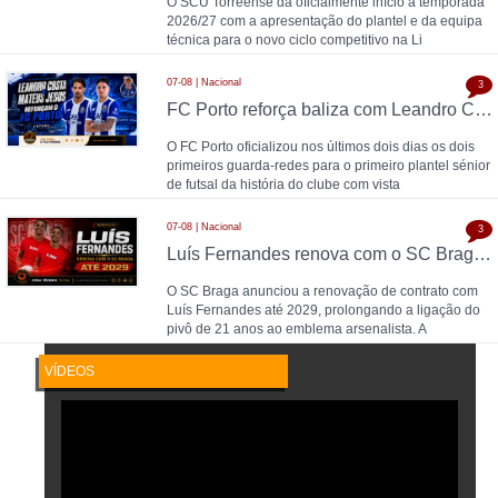
O SCU Torreense dá oficialmente início à temporada
2026/27 com a apresentação do plantel e da equipa
técnica para o novo ciclo competitivo na Li
07-08 | Nacional
3
FC Porto reforça baliza com Leandro Costa e Mateus Jesus
O FC Porto oficializou nos últimos dois dias os dois
primeiros guarda-redes para o primeiro plantel sénior
de futsal da história do clube com vista
07-08 | Nacional
3
Luís Fernandes renova com o SC Braga até 2029
O SC Braga anunciou a renovação de contrato com
Luís Fernandes até 2029, prolongando a ligação do
pivô de 21 anos ao emblema arsenalista. A
VÍDEOS