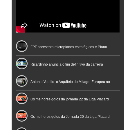
FPF apresenta microplanos estratégicos e Plano
Nacional de Arbitragem
Ricardinho anuncia o fim definitivo da carreira
profissional em conferência histórica na Cidade do
Antonio Vadillo: o Arquiteto do Milagre Europeu no
Futebol
Futsal | Documentário
Os melhores golos da jornada 22 da Liga Placard
Os melhores golos da Jornada 20 da Liga Placard