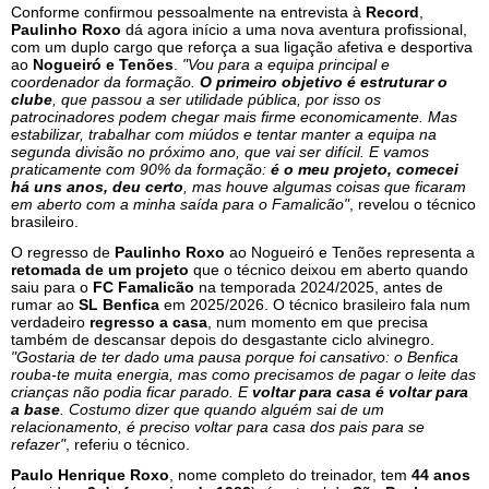
Conforme confirmou pessoalmente na entrevista à
Record
,
Paulinho Roxo
dá agora início a uma nova aventura profissional,
com um duplo cargo que reforça a sua ligação afetiva e desportiva
ao
Nogueiró e Tenões
.
"Vou para a equipa principal e
coordenador da formação.
O primeiro objetivo é estruturar o
clube
, que passou a ser utilidade pública, por isso os
patrocinadores podem chegar mais firme economicamente. Mas
estabilizar, trabalhar com miúdos e tentar manter a equipa na
segunda divisão no próximo ano, que vai ser difícil. E vamos
praticamente com 90% da formação:
é o meu projeto, comecei
há uns anos, deu certo
, mas houve algumas coisas que ficaram
em aberto com a minha saída para o Famalicão"
, revelou o técnico
brasileiro.
O regresso de
Paulinho Roxo
ao Nogueiró e Tenões representa a
retomada de um projeto
que o técnico deixou em aberto quando
saiu para o
FC Famalicão
na temporada 2024/2025, antes de
rumar ao
SL Benfica
em 2025/2026. O técnico brasileiro fala num
verdadeiro
regresso a casa
, num momento em que precisa
também de descansar depois do desgastante ciclo alvinegro.
"Gostaria de ter dado uma pausa porque foi cansativo: o Benfica
rouba-te muita energia, mas como precisamos de pagar o leite das
crianças não podia ficar parado. E
voltar para casa é voltar para
a base
. Costumo dizer que quando alguém sai de um
relacionamento, é preciso voltar para casa dos pais para se
refazer"
, referiu o técnico.
Paulo Henrique Roxo
, nome completo do treinador, tem
44 anos