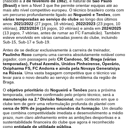
(nascido a
3 de fevereiro de 1982
), é natural de
São Paulo
(Brasil)
e tem a Nivel 3 que lhe permite orientar equipas até ao
mais alto nível competitivo europeu. O técnico brasileiro conta com
um percurso profundamente ligado ao
Nogueiró e Tenões
, com
várias temporadas ao serviço do clube
ao longo dos últimos
anos:
2021/2022
(27 jogos, 18 vitórias),
2022/2023
(23 jogos, 10
vitórias),
2023/2024
(16 jogos, 10 vitórias) e ainda em
2024/2025
(13 jogos, 7 vitórias, antes de rumar ao FC Famalicão). Também
esteve envolvido em várias camadas jovens do clube, incluindo
Sub-15, Sub-17 e Sub-19.
Antes de se dedicar exclusivamente à carreira de treinador,
Paulinho Roxo
cumpriu uma carreira absolutamente notável como
jogador, com passagens pelo
CR Candoso, SC Braga (várias
temporadas), Futsal Azeméis, Unidos Pinheirense, Operário,
Oxipharma FS, FC Andorra e ainda pela Novaya Generatsiya
na Rússia
. Uma vasta bagagem competitiva que o técnico vai
levar para o novo desafio ao serviço do emblema da região de
Braga.
O
objetivo prioritário
do
Nogueiró e Tenões
para a próxima
temporada, conforme confirmado pelo próprio técnico, será a
manutenção na 2.ª Divisão Nacional
, num contexto em que o
clube tem de gerir uma reformulação profunda do plantel com
cerca de 90% de jogadores oriundos da formação
. Um desafio
que combina competitividade imediata e desenvolvimento a médio
prazo, num claro alinhamento entre as ambições desportivas e a
sustentabilidade financeira do clube que agora é reconhecido
como
entidade de utilidade pública
.