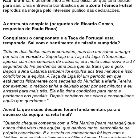
Raúl Moreira
, e desmentindo a versão oficial de que teria pedido
para sair. Uma entrevista bombástica que a
Zona Técnica Futsal
reproduz na íntegra pelo interesse público das declarações.
A entrevista completa (perguntas de Ricardo Gomes,
respostas de Paulo Roxo)
Conquistou o campeonato e a Taça de Portugal esta
temporada. Sai com o sentimento de missão cumprida?
"São os dois títulos mais importantes, mas fica um sabor amargo
por não ter vencido a Supertaça e a Taça da Liga. A Supertaça
apenas com três semanas de trabalho, era muita coisa nova e a 17
segundos do fim perdemos uma bola que dá transição e golo.
Depois a Ana Catarina também foi expulsa aos três minutos e isso
condicionou a equipa. A Taça da Liga foi um período em que
estávamos fisicamente com sequelas do Mundial: a Maria Pereira,
por exemplo, o médico tinha a deixado jogar por dez minutos e eu
arrastei para mais três. Ela não tinha condições para tanto e
perdemos nos penáltis. Depois entrámos nos eixos e conseguimos
aquilo que queríamos."
Acredita que esses desaires foram fundamentais para o
sucesso da equipa na reta final?
"Quando cheguei comentei com a Rita Martins [team manager] que
nunca tinha visto uma equipa, que ganhou tanto, desconfiada da
própria capacidade. E a estreia no campeonato foi logo com o
Atlético, que as tinha eliminado na última época. Mas ao intervalo