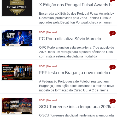
X Edição dos Portugal Futsal Awards by Decathlon: balanço final da temporada 2025/26
Encerrada a X Edição dos Portugal Futsal Awards by
Decathlon, promovidos pela Zona Técnica Futsal e
apoiados pela Decathlon Portugal, chega o momen
07-08 | Nacional
3
FC Porto oficializa Sévio Marcelo
O FC Porto anunciou esta sexta-feira, 7 de agosto de
2026, mais um reforço para o plantel sénior de futsal
com vista à estreia absoluta na modalida
07-08 | Nacional
3
FPF testa em Bragança novo modelo de formação de treinadores de futsal
A Federação Portuguesa de Futebol realizou, em
Bragança, uma ação-piloto destinada a testar o novo
modelo de formação do Curso UEFA C de Treina
07-08 | Nacional
3
SCU Torreense inicia temporada 2026/27: Naná comanda plantel jovem
O SCU Torreense dá oficialmente início à temporada