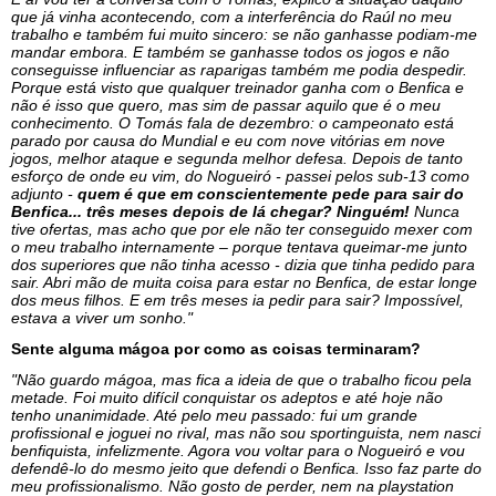
que já vinha acontecendo, com a interferência do Raúl no meu
trabalho e também fui muito sincero: se não ganhasse podiam-me
mandar embora. E também se ganhasse todos os jogos e não
conseguisse influenciar as raparigas também me podia despedir.
Porque está visto que qualquer treinador ganha com o Benfica e
não é isso que quero, mas sim de passar aquilo que é o meu
conhecimento. O Tomás fala de dezembro: o campeonato está
parado por causa do Mundial e eu com nove vitórias em nove
jogos, melhor ataque e segunda melhor defesa. Depois de tanto
esforço de onde eu vim, do Nogueiró - passei pelos sub-13 como
adjunto -
quem é que em conscientemente pede para sair do
Benfica... três meses depois de lá chegar? Ninguém!
Nunca
tive ofertas, mas acho que por ele não ter conseguido mexer com
o meu trabalho internamente – porque tentava queimar-me junto
dos superiores que não tinha acesso - dizia que tinha pedido para
sair. Abri mão de muita coisa para estar no Benfica, de estar longe
dos meus filhos. E em três meses ia pedir para sair? Impossível,
estava a viver um sonho."
Sente alguma mágoa por como as coisas terminaram?
"Não guardo mágoa, mas fica a ideia de que o trabalho ficou pela
metade. Foi muito difícil conquistar os adeptos e até hoje não
tenho unanimidade. Até pelo meu passado: fui um grande
profissional e joguei no rival, mas não sou sportinguista, nem nasci
benfiquista, infelizmente. Agora vou voltar para o Nogueiró e vou
defendê-lo do mesmo jeito que defendi o Benfica. Isso faz parte do
meu profissionalismo. Não gosto de perder, nem na playstation