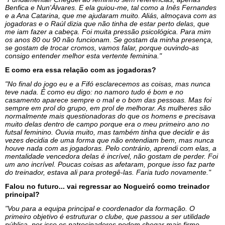
Benfica e Nun'Álvares. E ela guiou-me, tal como a Inês Fernandes
e a Ana Catarina, que me ajudaram muito. Aliás, almoçava com as
jogadoras e o Raúl dizia que não tinha de estar perto delas, que
me iam fazer a cabeça. Foi muita pressão psicológica. Para mim
os anos 80 ou 90 não funcionam. Se gostam da minha presença,
se gostam de trocar cromos, vamos falar, porque ouvindo-as
consigo entender melhor esta vertente feminina."
E como era essa relação com as jogadoras?
"No final do jogo eu e a Fifó esclarecemos as coisas, mas nunca
teve nada. É como eu digo: no namoro tudo é bom e no
casamento aparece sempre o mal e o bom das pessoas. Mas foi
sempre em prol do grupo, em prol de melhorar. As mulheres são
normalmente mais questionadoras do que os homens e precisava
muito delas dentro de campo porque era o meu primeiro ano no
futsal feminino. Ouvia muito, mas também tinha que decidir e às
vezes decidia de uma forma que não entendiam bem, mas nunca
houve nada com as jogadoras. Pelo contrário, aprendi com elas, a
mentalidade vencedora delas é incrível, não gostam de perder. Foi
um ano incrível. Poucas coisas as afetaram, porque isso faz parte
do treinador, estava ali para protegê-las. Faria tudo novamente."
Falou no futuro... vai regressar ao Nogueiró como treinador
principal?
"Vou para a equipa principal e coordenador da formação. O
primeiro objetivo é estruturar o clube, que passou a ser utilidade
pública, por isso os patrocinadores podem chegar mais firme