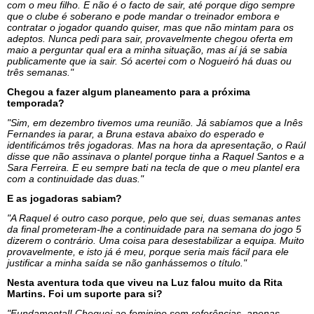
com o meu filho. E não é o facto de sair, até porque digo sempre
que o clube é soberano e pode mandar o treinador embora e
contratar o jogador quando quiser, mas que não mintam para os
adeptos. Nunca pedi para sair, provavelmente chegou oferta em
maio a perguntar qual era a minha situação, mas aí já se sabia
publicamente que ia sair. Só acertei com o Nogueiró há duas ou
três semanas."
Chegou a fazer algum planeamento para a próxima
temporada?
"Sim, em dezembro tivemos uma reunião. Já sabíamos que a Inês
Fernandes ia parar, a Bruna estava abaixo do esperado e
identificámos três jogadoras. Mas na hora da apresentação, o Raúl
disse que não assinava o plantel porque tinha a Raquel Santos e a
Sara Ferreira. E eu sempre bati na tecla de que o meu plantel era
com a continuidade das duas."
E as jogadoras sabiam?
"A Raquel é outro caso porque, pelo que sei, duas semanas antes
da final prometeram-lhe a continuidade para na semana do jogo 5
dizerem o contrário. Uma coisa para desestabilizar a equipa. Muito
provavelmente, e isto já é meu, porque seria mais fácil para ele
justificar a minha saída se não ganhássemos o título."
Nesta aventura toda que viveu na Luz falou muito da Rita
Martins. Foi um suporte para si?
"Fundamental! Cheguei ao feminino sem referências, apenas