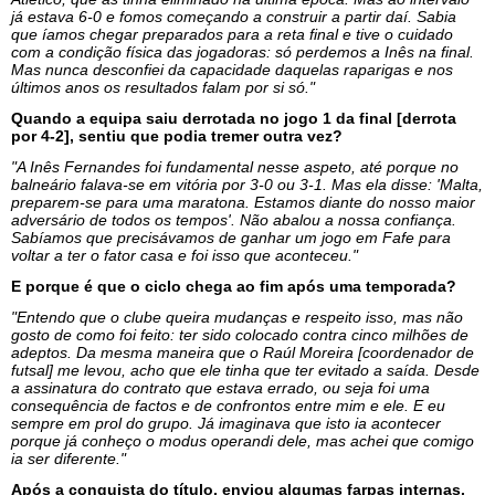
já estava 6-0 e fomos começando a construir a partir daí. Sabia
que íamos chegar preparados para a reta final e tive o cuidado
com a condição física das jogadoras: só perdemos a Inês na final.
Mas nunca desconfiei da capacidade daquelas raparigas e nos
últimos anos os resultados falam por si só."
Quando a equipa saiu derrotada no jogo 1 da final [derrota
por 4-2], sentiu que podia tremer outra vez?
"A Inês Fernandes foi fundamental nesse aspeto, até porque no
balneário falava-se em vitória por 3-0 ou 3-1. Mas ela disse: 'Malta,
preparem-se para uma maratona. Estamos diante do nosso maior
adversário de todos os tempos'. Não abalou a nossa confiança.
Sabíamos que precisávamos de ganhar um jogo em Fafe para
voltar a ter o fator casa e foi isso que aconteceu."
E porque é que o ciclo chega ao fim após uma temporada?
"Entendo que o clube queira mudanças e respeito isso, mas não
gosto de como foi feito: ter sido colocado contra cinco milhões de
adeptos. Da mesma maneira que o Raúl Moreira [coordenador de
futsal] me levou, acho que ele tinha que ter evitado a saída. Desde
a assinatura do contrato que estava errado, ou seja foi uma
consequência de factos e de confrontos entre mim e ele. E eu
sempre em prol do grupo. Já imaginava que isto ia acontecer
porque já conheço o modus operandi dele, mas achei que comigo
ia ser diferente."
Após a conquista do título, enviou algumas farpas internas.