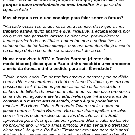
porque houve interferência no meu trabalho
. E a partir daí
fiquei isolado."
Mas chegou a reunir-se consigo para falar sobre o futuro?
"Passado essas semanas marca uma reunião, disse que o meu
trabalho estava muito abaixo e que, inclusive, a equipa jogava pior
do que no ano passado. Arriscou a dizer que, provavelmente,
íamos perder todos os títulos. Lamentou que a notícia tivesse
saído antes de ter falado comigo, mas era uma decisão já assente
na cabeça dele e tinha de ser profissional até ao fim."
Numa entrevista à BTV, o Tomás Barroso [diretor das
modalidades] disse que o Paulo tinha recebido uma proposta
a meio da época e tinha pedido para sair. É verdade?
"Nada, nada, nada. Em dezembro estava a passear pelo pavilhão
com a Rita e encontrámos o Raúl e o Nuno Custódio, que era uma
pessoa incrível. E falámos porque ainda não tinha recebido o
dinheiro do bilhete de avião da minha mãe: só que essa promessa
tinha sido em agosto e até lá nada. Referi que tinha dois anos de
contrato e o mesmo estava errado, como é que poderíamos
resolver. E o Nuno: 'Olha o Fernando Tavares saiu, agora em
janeiro entra o Tomás Barroso. Vou te dar duas opções, ou falas
com o Tomás e ele resolve ou através das faturas. E o Raúl
aproveitou para dizer que também podiam diluir o valor do bilhete
no próximo ano. O Nuno ainda brincou: 'A não ser que o treinador
ainda saia'. Ao que o Raúl diz: 'Treinador meu fica para dois anos'.
E aí vou ter a conversa com o Tomás, explico a situação daquilo