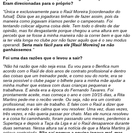
Eram direcionadas para o próprio?
"Única e exclusivamente para o Raúl Moreira [coordenador do
futsal]. Dizia que as jogadoras tinham de fazer assim, pois da
maneira como jogavam iríamos perder o campeonato. Foi
tentando colocar alguma coisa dele. Tem todo o direito de dar
opinião, mas foi desgastante porque chegou a uma altura em que
percebi que se fosse à minha maneira não ia correr bem e que não
ia ter vida longa no clube por não fazer aquilo que é o seu modus
operandi.
Seria mais fácil para ele [Raúl Moreira] se não
ganhássemos
."
Foi uma das razões que o levou a sair?
"Não há razão que não seja essa. Eu vou para o Benfica num
acordo com o Raúl de dois anos de contrato profissional e dentro
das coisas que um treinador pede, e como sou do norte, era se
seria possível o clube pagar o bilhete para a minha mãe ajudar a
minha mulher que estava com duas crianças pequenas e
trabalhava. E ainda era a época do Fernando Tavares. Foi
prontamente aceite, mas começa o ano e com 10/15 dias, a Rita
Martins pede-me o recibo verde. Ou seja, não era um contrato
profissional, mas sim de trabalho. E falei com o Raúl a dizer que
estava errado e ele calma que vou resolver. Uma vez, duas vezes,
três vezes, e não queria passar por chato. Mas ele nunca resolveu
e a coisa foi caminhando, foram passando uns meses, perdemos a
Supertaça e depois a Taça da Liga e aí o Raúl desaparece durante
duas semanas. Nessa altura sai a notícia de que a Maria Martins já
estava contratada.
Não saí porque a equipa jogava mal, mas