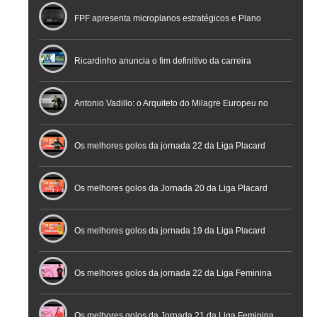
FPF apresenta microplanos estratégicos e Plano
Nacional de Arbitragem
Ricardinho anuncia o fim definitivo da carreira
profissional em conferência histórica na Cidade do
Antonio Vadillo: o Arquiteto do Milagre Europeu no
Futebol
Futsal | Documentário
Os melhores golos da jornada 22 da Liga Placard
Os melhores golos da Jornada 20 da Liga Placard
Futsal
Os melhores golos da jornada 19 da Liga Placard
Os melhores golos da jornada 22 da Liga Feminina
Placard
Os melhores golos da Jornada 21 da Liga Feminina