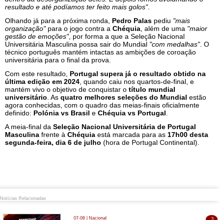
resultado e até podíamos ter feito mais golos"
.
Olhando já para a próxima ronda,
Pedro Palas
pediu
"mais
organização"
para o jogo contra a
Chéquia
, além de uma
"maior
gestão de emoções"
, por forma a que a Seleção Nacional
Universitária Masculina possa sair do Mundial
"com medalhas"
. O
técnico português mantém intactas as ambições de coroação
universitária para o final da prova.
Com este resultado,
Portugal supera já o resultado obtido na
última edição em 2024
, quando caiu nos quartos-de-final, e
mantém vivo o objetivo de conquistar o
título mundial
universitário
. As
quatro melhores seleções do Mundial
estão
agora conhecidas, com o quadro das meias-finais oficialmente
definido:
Polónia vs Brasil
e
Chéquia vs Portugal
.
A meia-final da
Seleção Nacional Universitária de Portugal
Masculina
frente à
Chéquia
está marcada para as
17h00 desta
segunda-feira, dia 6 de julho
(hora de Portugal Continental).
Notícias Relacionadas
07-08 | Nacional
3