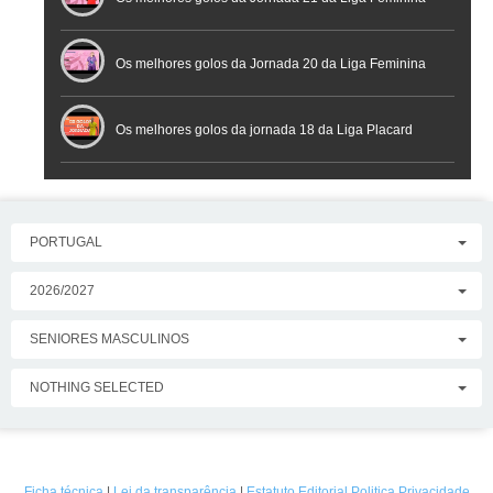
Placard
Os melhores golos da Jornada 20 da Liga Feminina
Placard
Os melhores golos da jornada 18 da Liga Placard
PORTUGAL
2026/2027
SENIORES MASCULINOS
NOTHING SELECTED
Ficha técnica
|
Lei da transparência
|
Estatuto Editorial
Politica Privacidade