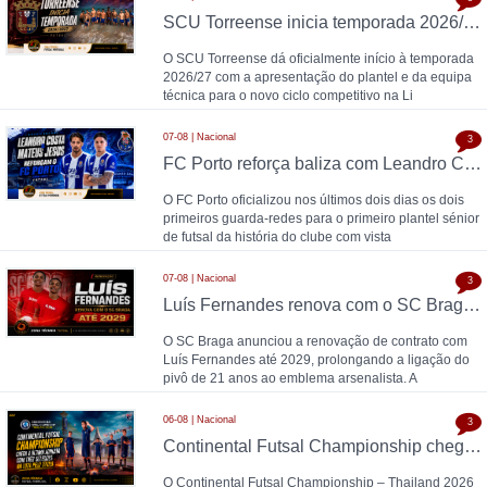
SCU Torreense inicia temporada 2026/27: Naná comanda plantel jovem
O SCU Torreense dá oficialmente início à temporada
2026/27 com a apresentação do plantel e da equipa
técnica para o novo ciclo competitivo na Li
07-08 | Nacional
3
FC Porto reforça baliza com Leandro Costa e Mateus Jesus
O FC Porto oficializou nos últimos dois dias os dois
primeiros guarda-redes para o primeiro plantel sénior
de futsal da história do clube com vista
07-08 | Nacional
3
Luís Fernandes renova com o SC Braga até 2029
O SC Braga anunciou a renovação de contrato com
Luís Fernandes até 2029, prolongando a ligação do
pivô de 21 anos ao emblema arsenalista. A
06-08 | Nacional
3
Continental Futsal Championship chega à última jornada com três seleções na luta pelo título
O Continental Futsal Championship – Thailand 2026