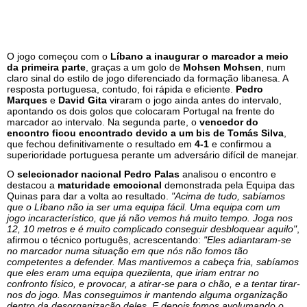
O jogo começou com o
Líbano a inaugurar o marcador a meio
da primeira parte
, graças a um golo de
Mohsen Mohsen
, num
claro sinal do estilo de jogo diferenciado da formação libanesa. A
resposta portuguesa, contudo, foi rápida e eficiente.
Pedro
Marques
e
David Gita
viraram o jogo ainda antes do intervalo,
apontando os dois golos que colocaram Portugal na frente do
marcador ao intervalo. Na segunda parte, o
vencedor do
encontro ficou encontrado devido a um bis de Tomás Silva
,
que fechou definitivamente o resultado em
4-1
e confirmou a
superioridade portuguesa perante um adversário difícil de manejar.
O
selecionador nacional Pedro Palas
analisou o encontro e
destacou a
maturidade emocional
demonstrada pela Equipa das
Quinas para dar a volta ao resultado.
"Acima de tudo, sabíamos
que o Líbano não ia ser uma equipa fácil. Uma equipa com um
jogo incaracterístico, que já não vemos há muito tempo. Joga nos
12, 10 metros e é muito complicado conseguir desbloquear aquilo"
,
afirmou o técnico português, acrescentando:
"Eles adiantaram-se
no marcador numa situação em que nós não fomos tão
competentes a defender. Mas mantivemos a cabeça fria, sabíamos
que eles eram uma equipa quezilenta, que iriam entrar no
confronto físico, e provocar, a atirar-se para o chão, e a tentar tirar-
nos do jogo. Mas conseguimos ir mantendo alguma organização
dentro da desorganização deles. E depois fomos avolumando o