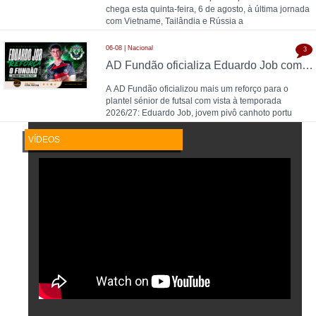
chega esta quinta-feira, 6 de agosto, à última jornada
com Vietname, Tailândia e Rússia a
06-08 | Nacional
3
AD Fundão oficializa Eduardo Job como reforço para 2026/27
A AD Fundão oficializou mais um reforço para o
plantel sénior de futsal com vista à temporada
2026/27: Eduardo Job, jovem pivô canhoto portu
VÍDEOS