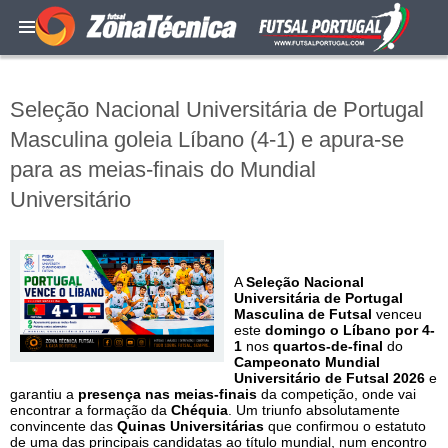
Seleção Nacional Universitária de Portugal
Masculina goleia Líbano (4-1) e apura-se
para as meias-finais do Mundial
Universitário
A
Seleção Nacional
Universitária de Portugal
Masculina de Futsal
venceu
este
domingo o Líbano por 4-
1
nos
quartos-de-final
do
Campeonato Mundial
Universitário de Futsal 2026
e
garantiu a
presença nas meias-finais
da competição, onde vai
encontrar a formação da
Chéquia
. Um triunfo absolutamente
convincente das
Quinas Universitárias
que confirmou o estatuto
de uma das principais candidatas ao título mundial, num encontro