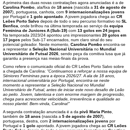
A primeira das duas novas contratações agora anunciadas é a de
Carolina Pombo
, ala/fixa de
18 anos
(nascida a
31 de agosto de
2007
), portuguesa, canhota, com
9 internacionalizações jovens
por Portugal e
1 golo apontado
. A jovem jogadora chega ao
CR
Leões Porto Salvo
depois de todo o seu percurso formativo no
SL
Benfica
, onde brilhou na última temporada ao serviço da
equipa
Feminina de Juniores A (Sub-19)
com
13 golos em 24 jogos
.
Na temporada 2023/24 apontou uns impressionantes
20 golos em
17 jogos
pelos Sub-17 encarnados, num claro sinal do seu
potencial goleador. Neste momento,
Carolina Pombo
encontra-se
a representar a
Seleção Nacional Universitária
no
Mundial
Universitário de Futsal 2026
, sendo peça da comitiva lusa que já
garantiu a presença nas meias-finais da prova.
Como refere o comunicado oficial do CR Leões Porto Salvo sobre
a chegada de Carolina:
"Continuamos a reforçar a nossa equipa de
Séniores Femininas para a época 2026/27. A ala de 18 anos,
internacional universitária por Portugal, encontra-se neste
momento a representar a Seleção Nacional no Mundial
Universitário de Futsal, antes de iniciar este novo desafio de Leão
ao peito. Jovem, talentosa e com enorme margem de progressão,
chega para acrescentar velocidade, irreverência e qualidade ao
nosso plantel. Bem-vinda, Carolina!"
A segunda contratação anunciada é a da
pivô Maria Pinto
,
também de
18 anos
(nascida a
5 de agosto de 2007
),
portuguesa, destra, com
2 internacionalizações jovens
por
Portugal e
1 golo
apontado. A jovem jogadora chega ao
CR Leões