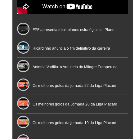
FPF apresenta microplanos estratégicos e Plano
Nacional de Arbitragem
Ricardinho anuncia o fim definitivo da carreira
profissional em conferência histórica na Cidade do
Antonio Vadillo: o Arquiteto do Milagre Europeu no
Futebol
Futsal | Documentário
Os melhores golos da jornada 22 da Liga Placard
Os melhores golos da Jornada 20 da Liga Placard
Futsal
Os melhores golos da jornada 19 da Liga Placard