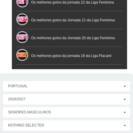
Os melhores golos da jornada 22 da Liga Feminina
Placard
Os melhores golos da Jornada 21 da Liga Feminina
Placard
Os melhores golos da Jornada 20 da Liga Feminina
Placard
Os melhores golos da jornada 18 da Liga Placard
PORTUGAL
2026/2027
SENIORES MASCULINOS
NOTHING SELECTED