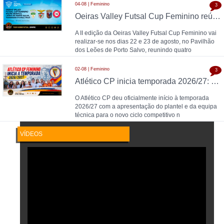
04-08 | Feminino
3
Oeiras Valley Futsal Cup Feminino reúne Benfica, Leões de Porto Salvo, Torreense e Futsal Feijó
A II edição da Oeiras Valley Futsal Cup Feminino vai
realizar-se nos dias 22 e 23 de agosto, no Pavilhão
dos Leões de Porto Salvo, reunindo quatro
02-08 | Feminino
3
Atlético CP inicia temporada 2026/27: Pedro Henriques comanda plantel feminino
O Atlético CP deu oficialmente início à temporada
2026/27 com a apresentação do plantel e da equipa
técnica para o novo ciclo competitivo n
VÍDEOS