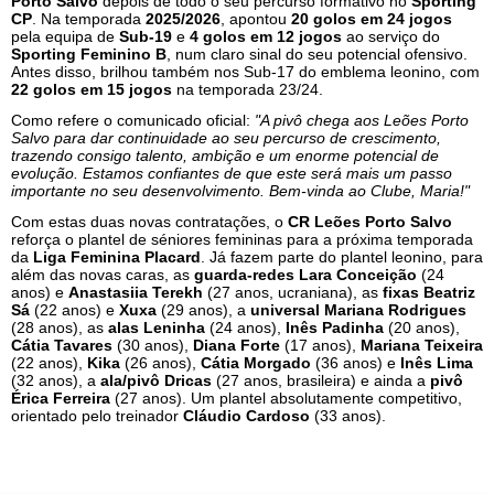
Porto Salvo
depois de todo o seu percurso formativo no
Sporting
CP
. Na temporada
2025/2026
, apontou
20 golos em 24 jogos
pela equipa de
Sub-19
e
4 golos em 12 jogos
ao serviço do
Sporting Feminino B
, num claro sinal do seu potencial ofensivo.
Antes disso, brilhou também nos Sub-17 do emblema leonino, com
22 golos em 15 jogos
na temporada 23/24.
Como refere o comunicado oficial:
"A pivô chega aos Leões Porto
Salvo para dar continuidade ao seu percurso de crescimento,
trazendo consigo talento, ambição e um enorme potencial de
evolução. Estamos confiantes de que este será mais um passo
importante no seu desenvolvimento. Bem-vinda ao Clube, Maria!"
Com estas duas novas contratações, o
CR Leões Porto Salvo
reforça o plantel de séniores femininas para a próxima temporada
da
Liga Feminina Placard
. Já fazem parte do plantel leonino, para
além das novas caras, as
guarda-redes Lara Conceição
(24
anos) e
Anastasiia Terekh
(27 anos, ucraniana), as
fixas Beatriz
Sá
(22 anos) e
Xuxa
(29 anos), a
universal Mariana Rodrigues
(28 anos), as
alas Leninha
(24 anos),
Inês Padinha
(20 anos),
Cátia Tavares
(30 anos),
Diana Forte
(17 anos),
Mariana Teixeira
(22 anos),
Kika
(26 anos),
Cátia Morgado
(36 anos) e
Inês Lima
(32 anos), a
ala/pivô Dricas
(27 anos, brasileira) e ainda a
pivô
Érica Ferreira
(27 anos). Um plantel absolutamente competitivo,
orientado pelo treinador
Cláudio Cardoso
(33 anos).