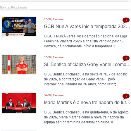
Notícias Relacionadas
07-08 | Feminino
3
GCR Nun'Álvares inicia temporada 2026/27
O GCR Nun'Álvares, vice-campeão nacional da Liga
Feminina Placard 25/26 e finalista vencido pelo SL
Benfica, dá oficialmente início à temporada 2
07-08 | Feminino
3
SL Benfica oficializa Gaby Vanelli como reforço para 2026/27: pivô internacional italiana chega da AS Roma, conforme a Zona Técnica Futsal já havia avançado
O SL Benfica oficializou esta sexta-feira, 7 de agosto
de 2026, a contratação de Gaby Vanelli, pivô
internacional italiana de 26 anos, como reforç
06-08 | Feminino
3
Maria Martins é a nova treinadora do futsal feminino do SL Benfica: contrato válido até 2028 com as campeãs nacionais
O SL Benfica oficializou esta quinta-feira, 6 de agosto
de 2026, Maria Martins como a nova treinadora da
equipa sénior feminina de futsal do clube. A