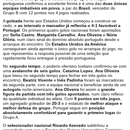
portuguesa confirmou a excelente forma e é uma das
duas únicas
equipas imbatíveis em prova
, a par do
Brasil
, vencedor do
Grupo B com 12 pontos nos 4 jogos realizados.
A
goleada
frente aos Estados Unidos começou a construir-se
cedo, e
ao intervalo o marcador já reflectia o 4-1 favorável a
Portugal
. Os primeiros quatro golos nacionais foram apontados
por
Sofia Castro
,
Margarida Carvalho
,
Ana Oliveira
e
Núria
Glória
, num claro sinal do domínio absoluto português desde o
arranque do encontro. Os
Estados Unidos da América
conseguiram ainda apontar o único golo no arranque do jogo, no
que representou a resposta possível de uma seleção que
rapidamente ficou entregue à pressão portuguesa.
No
segundo tempo
, o poderio ofensivo lusitano confirmou-se com
uma
avalanche de seis golos
.
Catarina Lopes
,
Ana Oliveira
(que bisou no segundo tempo para fechar em três golos no
encontro),
Beatriz Vicente
e
Inês Padinha
foram as marcadoras
da segunda parte, com a equipa nacional a beneficiar ainda de um
autogolo
norte-americano.
Ana Oliveira
foi assim a
grande
figura da partida com três golos apontados
, num claro reflexo
da qualidade individual da atleta. Com
9 pontos em três jogos
,
um agregado goleador de
20-3
e o estatuto de
melhor ataque e
melhor defesa do grupo
, Portugal segue em
posição
absolutamente confortável para garantir o primeiro lugar
do
Grupo A.
O
selecionador nacional Ricardo Azevedo
sublinhou a