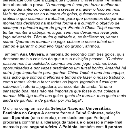
serenidade com que a Equipa das Quinas Universitária Feminina
tem abordado a prova.
"A mensagem é sempre fazer melhor do
que no dia anterior, continuar a crescer e manter o foco em nós.
Mais do que pensar no número de golos, quisemos colocar em
prática o que estamos a trabalhar, para que possamos chegar aos
momentos decisivos na máxima forma e a cumprir o objetivo de
alcançar o primeiro lugar do grupo. Frente à China Taipé vamos
tentar manter a cabeça no lugar, sem nos deixarmos levar pelo
jogo adversário. Têm muita qualidade e, se facilitarmos, vamos
sofrer. Queremos mandar no jogo, colocar o nosso futsal em
campo e garantir o primeiro lugar do grupo"
, afirmou.
Também
Ana Oliveira
, a heroína do encontro com três golos, quis
destacar mais a coletiva do que a sua exibição pessoal.
"O mister
passou-nos tranquilidade; fizemos um bom jogo, criámos boas
oportunidades e por vezes praticámos um futsal bonito. Amanhã há
outro jogo importante para ganhar. China Taipé é uma boa equipa,
mas acho que somos melhores e temos de fazer o nosso trabalho,
como temos vindo a fazer todos os jogos, jogando o futsal que
sabemos"
, referiu a jogadora, acrescentando ainda:
"É uma
sensação boa, mas não me importava que fosse outra colega a
marcar. Não ligo muito aos golos, gosto de marcar, mas gosto mais
ainda de ganhar, e de ganhar por Portugal"
.
O último compromisso da
Seleção Nacional Universitária
Feminina
no
Grupo A
decorre frente à
Taipé Chinesa
, seleção
com
6 pontos
(uma derrota), num duelo em que Portugal
procurará confirmar a liderança da tabela e o acesso à meia-final
marcada para
segunda-feira
. A
Polónia
, também com
9 pontos