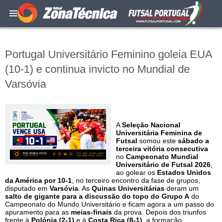
Portugal Universitário Feminino goleia EUA
(10-1) e continua invicto no Mundial de
Varsóvia
A
Seleção Nacional
Universitária Feminina de
Futsal
somou este
sábado a
terceira vitória consecutiva
no
Campeonato Mundial
Universitário de Futsal 2026
,
ao golear os
Estados Unidos
da América por 10-1
, no terceiro encontro da fase de grupos,
disputado em
Varsóvia
. As
Quinas Universitárias
deram um
salto de gigante para a discussão do topo do Grupo A
do
Campeonato do Mundo Universitário e ficam agora a um passo do
apuramento para as
meias-finais
da prova. Depois dos triunfos
frente à
Polónia (2-1)
e à
Costa Rica (8-1)
, a formação