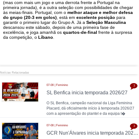
(mas com mais um jogo e uma derrota frente a Portugal na
primeira jornada), é a outra seleção com possibilidades de chegar
às meias-finais. Portugal, com o
melhor ataque e melhor defesa
do grupo (20-3 em golos)
, está em
excelente posição
para
garantir o primeiro lugar do Grupo A. Já a
Seleção Masculina
descansou este sábado, depois de uma primeira fase de
excelência, e joga amanhã os
quartos-de-final
frente à surpresa
da competição, o
Líbano
.
Notícias Relacionadas
07-08 | Feminino
3
SL Benfica inicia temporada 2026/27
O SL Benfica, campeão nacional da Liga Feminina
Placard, dá oficialmente início à temporada 2026/27
com a apresentação do plantel e da equipa t�
07-08 | Feminino
3
GCR Nun'Álvares inicia temporada 2026/27