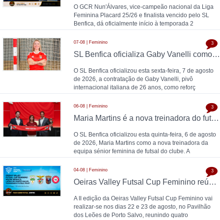
O GCR Nun'Álvares, vice-campeão nacional da Liga
Feminina Placard 25/26 e finalista vencido pelo SL
Benfica, dá oficialmente início à temporada 2
07-08 | Feminino
3
SL Benfica oficializa Gaby Vanelli como reforço para 2026/27: pivô internacional italiana chega da AS Roma, conforme a Zona Técnica Futsal já havia avançado
O SL Benfica oficializou esta sexta-feira, 7 de agosto
de 2026, a contratação de Gaby Vanelli, pivô
internacional italiana de 26 anos, como reforç
06-08 | Feminino
3
Maria Martins é a nova treinadora do futsal feminino do SL Benfica: contrato válido até 2028 com as campeãs nacionais
O SL Benfica oficializou esta quinta-feira, 6 de agosto
de 2026, Maria Martins como a nova treinadora da
equipa sénior feminina de futsal do clube. A
04-08 | Feminino
3
Oeiras Valley Futsal Cup Feminino reúne Benfica, Leões de Porto Salvo, Torreense e Futsal Feijó
A II edição da Oeiras Valley Futsal Cup Feminino vai
realizar-se nos dias 22 e 23 de agosto, no Pavilhão
dos Leões de Porto Salvo, reunindo quatro