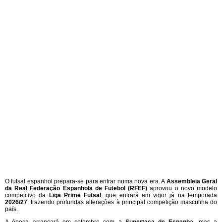
O futsal espanhol prepara-se para entrar numa nova era. A
Assembleia Geral
da Real Federação Espanhola de Futebol (RFEF)
aprovou o novo modelo
competitivo da
Liga Prime Futsal
, que entrará em vigor já na temporada
2026/27
, trazendo profundas alterações à principal competição masculina do
país.
A época arrancará em setembro com a
Supertaça de Espanha
, mas a