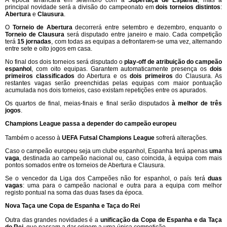
principal novidade será a divisão do campeonato em
dois torneios distintos
:
Abertura
e
Clausura
.
O
Torneio de Abertura
decorrerá entre setembro e dezembro, enquanto o
Torneio de Clausura
será disputado entre janeiro e maio. Cada competição
terá
15 jornadas
, com todas as equipas a defrontarem-se uma vez, alternando
entre sete e oito jogos em casa.
No final dos dois torneios será disputado o
play-off de atribuição do campeão
espanhol
, com oito equipas. Garantem automaticamente presença os
dois
primeiros classificados
do Abertura e os
dois primeiros
do Clausura. As
restantes vagas serão preenchidas pelas equipas com maior pontuação
acumulada nos dois torneios, caso existam repetições entre os apurados.
Os quartos de final, meias-finais e final serão disputados
à melhor de três
jogos
.
Champions League passa a depender do campeão europeu
Também o acesso à
UEFA Futsal Champions League
sofrerá alterações.
Caso o campeão europeu seja um clube espanhol, Espanha terá apenas
uma
vaga
, destinada ao campeão nacional ou, caso coincida, à equipa com mais
pontos somados entre os torneios de Abertura e Clausura.
Se o vencedor da Liga dos Campeões não for espanhol, o país terá
duas
vagas
: uma para o campeão nacional e outra para a equipa com melhor
registo pontual na soma das duas fases da época.
Nova Taça une Copa de Espanha e Taça do Rei
Outra das grandes novidades é a
unificação da Copa de Espanha e da Taça
do Rei
, que passam a dar origem a uma única competição.