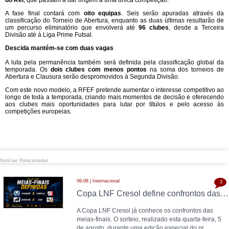
A fase final contará com
oito equipas
. Seis serão apuradas através da
classificação do Torneio de Abertura, enquanto as duas últimas resultarão de
um percurso eliminatório que envolverá até
96 clubes
, desde a Terceira
Divisão até à Liga Prime Futsal.
Descida mantém-se com duas vagas
A luta pela permanência também será definida pela classificação global da
temporada. Os
dois clubes com menos pontos
na soma dos torneios de
Abertura e Clausura serão despromovidos à Segunda Divisão.
Com este novo modelo, a RFEF pretende aumentar o interesse competitivo ao
longo de toda a temporada, criando mais momentos de decisão e oferecendo
aos clubes mais oportunidades para lutar por títulos e pelo acesso às
competições europeias.
Notícias Relacionadas
06-08 | Internacional
3
Copa LNF Cresol define confrontos das meias-finais
A Copa LNF Cresol já conhece os confrontos das
meias-finais. O sorteio, realizado esta quarta-feira, 5
de agosto, durante uma edição especial do pr