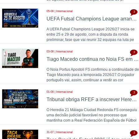
05-08 | Internacional
3
UEFA Futsal Champions League arranca a 25 de agosto com 32 equipas na ronda preliminar
A UEFA Futsal Champions League 2026/27 inicia-se
entre 25 e 29 de agosto, com a disputa da ronda
preliminar, fase que vai reunir 32 equipas na luta pe
03-08 | Internacional
3
Tiago Macedo continua no Noia FS em 2026/27
O Noia Portus Apostoli FS confirmou a continuidade de
Tiago Macedo para a temporada 2026/27.O jogador
português vai, assim, continuar a vestir as cor
01-08 | Internacional
3
Tribunal obriga RFEF a inscrever Heredia 21 Málaga na Segunda Divisão
O Heredia 21 Málaga Ciudad Redonda FS conseguiu
uma decisão judicial favorável no processo que
mantinha com a Real Federación Española de Fútbol
31-07 | Internacional
3