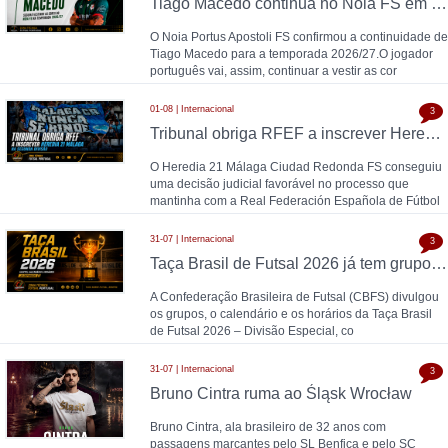
Tiago Macedo continua no Noia FS em 2026/27
O Noia Portus Apostoli FS confirmou a continuidade de
Tiago Macedo para a temporada 2026/27.O jogador
português vai, assim, continuar a vestir as cor
01-08 | Internacional
3
Tribunal obriga RFEF a inscrever Heredia 21 Málaga na Segunda Divisão
O Heredia 21 Málaga Ciudad Redonda FS conseguiu
uma decisão judicial favorável no processo que
mantinha com a Real Federación Española de Fútbol
31-07 | Internacional
3
Taça Brasil de Futsal 2026 já tem grupos, calendário e horários definidos
A Confederação Brasileira de Futsal (CBFS) divulgou
os grupos, o calendário e os horários da Taça Brasil
de Futsal 2026 – Divisão Especial, co
31-07 | Internacional
3
Bruno Cintra ruma ao Śląsk Wrocław
Bruno Cintra, ala brasileiro de 32 anos com
passagens marcantes pelo SL Benfica e pelo SC