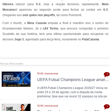
Oliveira
reduzir para
5-3
, mas a reação terminou rapidamente.
Melo
Musumeci
apareceu ao segundo poste para fechar as contas em
6-3
,
chegando aos
seis golos nos playoffs
, tal como Pulvirenti.
Com o triunfo, a
Meta Catania
empata a final e mantém vivo o sonho do
tricampeonato italiano. Já o
L84 Torino
, que procura conquistar o primeiro
Scudetto da sua história, terá uma última oportunidade para recuperar no
decisivo
Jogo 3
, agendado para terça-feira, novamente no
PalaCatania
.
Notícias Relacionadas
05-08 | Internacional
3
UEFA Futsal Champions League arranca a 25 de agosto com 32 equipas na ronda preliminar
A UEFA Futsal Champions League 2026/27 inicia-se
entre 25 e 29 de agosto, com a disputa da ronda
preliminar, fase que vai reunir 32 equipas na luta pe
03-08 | Internacional
3