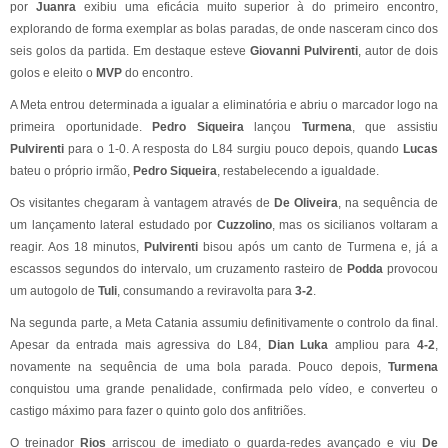
por
Juanra
exibiu uma eficácia muito superior à do primeiro encontro,
explorando de forma exemplar as bolas paradas, de onde nasceram cinco dos
seis golos da partida. Em destaque esteve
Giovanni Pulvirenti
, autor de dois
golos e eleito o
MVP
do encontro.
A Meta entrou determinada a igualar a eliminatória e abriu o marcador logo na
primeira oportunidade.
Pedro Siqueira
lançou
Turmena
, que assistiu
Pulvirenti
para o 1-0. A resposta do L84 surgiu pouco depois, quando
Lucas
bateu o próprio irmão,
Pedro Siqueira
, restabelecendo a igualdade.
Os visitantes chegaram à vantagem através de
De Oliveira
, na sequência de
um lançamento lateral estudado por
Cuzzolino
, mas os sicilianos voltaram a
reagir. Aos 18 minutos,
Pulvirenti
bisou após um canto de Turmena e, já a
escassos segundos do intervalo, um cruzamento rasteiro de
Podda
provocou
um autogolo de
Tuli
, consumando a reviravolta para
3-2
.
Na segunda parte, a Meta Catania assumiu definitivamente o controlo da final.
Apesar da entrada mais agressiva do L84,
Dian Luka
ampliou para
4-2
,
novamente na sequência de uma bola parada. Pouco depois,
Turmena
conquistou uma grande penalidade, confirmada pelo vídeo, e converteu o
castigo máximo para fazer o quinto golo dos anfitriões.
O treinador
Rios
arriscou de imediato o guarda-redes avançado e viu
De