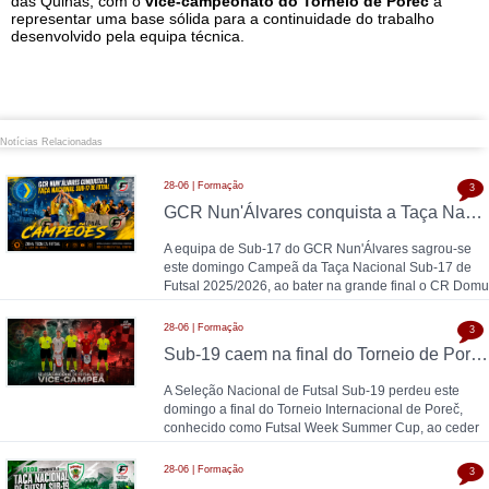
das Quinas, com o
vice-campeonato do Torneio de Poreč
a
representar uma base sólida para a continuidade do trabalho
desenvolvido pela equipa técnica.
Notícias Relacionadas
28-06 | Formação
3
GCR Nun'Álvares conquista a Taça Nacional Sub-17 de Futsal nas grandes penalidades e sobe ao Nacional
A equipa de Sub-17 do GCR Nun'Álvares sagrou-se
este domingo Campeã da Taça Nacional Sub-17 de
Futsal 2025/2026, ao bater na grande final o CR Domu
28-06 | Formação
3
Sub-19 caem na final do Torneio de Poreč diante da Espanha (1-2)
A Seleção Nacional de Futsal Sub-19 perdeu este
domingo a final do Torneio Internacional de Poreč,
conhecido como Futsal Week Summer Cup, ao ceder
28-06 | Formação
3