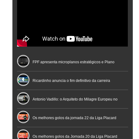
FPF apresenta microplanos estratégicos e Plano
Nacional de Arbitragem
Ricardinho anuncia o fim definitivo da carreira
profissional em conferência histórica na Cidade do
Antonio Vadillo: o Arquiteto do Milagre Europeu no
Futebol
Futsal | Documentário
Os melhores golos da jornada 22 da Liga Placard
Os melhores golos da Jornada 20 da Liga Placard