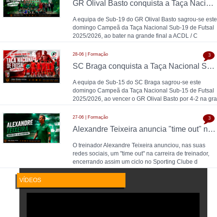
GR Olival Basto conquista a Taça Nacional Sub-19 de Futsal após bater ACDL / CBIDN
A equipa de Sub-19 do GR Olival Basto sagrou-se este
domingo Campeã da Taça Nacional Sub-19 de Futsal
2025/2026, ao bater na grande final a ACDL / C
28-06 | Formação
3
SC Braga conquista a Taça Nacional Sub-15 de Futsal e sobe ao Campeonato Nacional 26/27
A equipa de Sub-15 do SC Braga sagrou-se este
domingo Campeã da Taça Nacional Sub-15 de Futsal
2025/2026, ao vencer o GR Olival Basto por 4-2 na gra
27-06 | Formação
3
Alexandre Teixeira anuncia "time out" no futsal: pausa após título de Campeão Nacional pelo Sporting CP
O treinador Alexandre Teixeira anunciou, nas suas
redes sociais, um "time out" na carreira de treinador,
encerrando assim um ciclo no Sporting Clube d
VÍDEOS