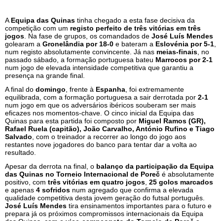
A
Equipa das Quinas
tinha chegado a esta fase decisiva da
competição com um
registo perfeito de três vitórias em três
jogos
. Na fase de grupos, os comandados de
José Luís Mendes
golearam a
Gronelândia por 18-0
e bateram a
Eslovénia por 5-1
,
num registo absolutamente convincente. Já nas
meias-finais
, no
passado sábado, a formação portuguesa bateu
Marrocos por 2-1
num jogo de elevada intensidade competitiva que garantiu a
presença na grande final.
A final do
domingo
, frente à
Espanha
, foi extremamente
equilibrada, com a formação portuguesa a sair derrotada por
2-1
num jogo em que os adversários ibéricos souberam ser mais
eficazes nos momentos-chave. O cinco inicial da Equipa das
Quinas para esta partida foi composto por
Miguel Ramos (GR),
Rafael Ruela (capitão), João Carvalho, António Rufino e Tiago
Salvado
, com o treinador a recorrer ao longo do jogo aos
restantes nove jogadores do banco para tentar dar a volta ao
resultado.
Apesar da derrota na final, o
balanço da participação da Equipa
das Quinas no Torneio Internacional de Poreč
é absolutamente
positivo, com
três vitórias em quatro jogos
,
25 golos marcados
e apenas
4 sofridos
num agregado que confirma a elevada
qualidade competitiva desta jovem geração do futsal português.
José Luís Mendes
tira ensinamentos importantes para o futuro e
prepara já os próximos compromissos internacionais da Equipa