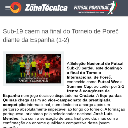
Sub-19 caem na final do Torneio de Poreč
diante da Espanha (1-2)
A
Seleção Nacional de Futsal
Sub-19
perdeu este
domingo
a final do Torneio
Internacional de Poreč
,
conhecido como
Futsal Week
Summer Cup
, ao ceder por
2-1
frente à congénere de
Espanha
num jogo decisivo disputado na
Croácia
. A
Equipa das
Quinas
chega assim ao
vice-campeonato da prestigiada
competição
internacional, num desfecho amargo após um
percurso absolutamente impecável ao longo do torneio. A formação
portuguesa, orientada pelo selecionador nacional
José Luís
Mendes
, fica com a sensação de uma final perdida, mas com a
confirmação da enorme qualidade competitiva desta jovem
geração.