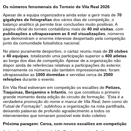
Os números fenomenais do Torneio de Vila Real 2026
Apesar de a equipa organizadora ainda estar a gerir mais de
70
gigabytes de fotografias
dos vários dias de competição, o
balanço analítico já permite tirar conclusões muito positivas. A
página oficial do torneio contabilizou mais de
40 mil visitas
, com
publicações a ultrapassarem as 6 mil visualizações
, números
que demonstram o enorme interesse despertado pela competição
junto da comunidade futsalística nacional.
No plano puramente desportivo, o cartaz reuniu mais de
20 clubes
e
40 equipas
, totalizando uma participação superior a
400 atletas
ao longo dos dias de competição. Apesar de a organização não
dispor ainda de referências relativas a participações do exterior,
internamente os números são também impressionantes: foram
ultrapassadas as
1000 dormidas
e servidas cerca de
2500
refeições
durante o evento.
Em Vila Real estiveram em competição os escalões de
Petizes,
Traquinas, Benjamins e Infantis
, no que constituiu o primeiro
grande momento desta edição do circuito de formação.
"Esta é a
verdadeira promoção do nome e marca de Vila Real, bem como do
Futsal de Formação"
, sublinhou a organização na nota partilhada,
deixando palavras de profundo agradecimento a todos os
intervenientes que tornaram possível este êxito coletivo.
Próxima paragem: Cerva, com novos escalões em competição