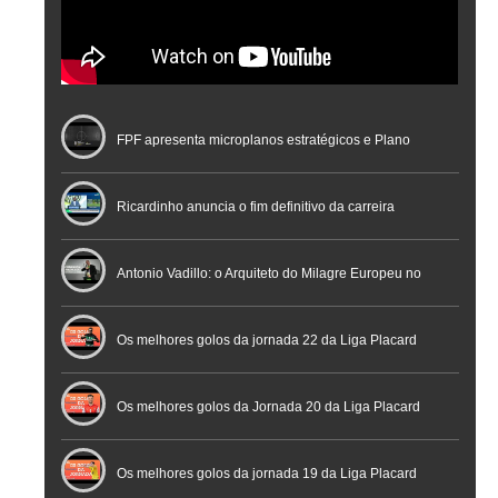
FPF apresenta microplanos estratégicos e Plano
Nacional de Arbitragem
Ricardinho anuncia o fim definitivo da carreira
profissional em conferência histórica na Cidade do
Antonio Vadillo: o Arquiteto do Milagre Europeu no
Futebol
Futsal | Documentário
Os melhores golos da jornada 22 da Liga Placard
Os melhores golos da Jornada 20 da Liga Placard
Futsal
Os melhores golos da jornada 19 da Liga Placard