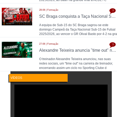
28-06 | Formação
3
SC Braga conquista a Taça Nacional Sub-15 de Futsal e sobe ao Campeonato Nacional 26/27
A equipa de Sub-15 do SC Braga sagrou-se este
domingo Campeã da Taça Nacional Sub-15 de Futsal
2025/2026, ao vencer o GR Olival Basto por 4-2 na gra
27-06 | Formação
3
Alexandre Teixeira anuncia "time out" no futsal: pausa após título de Campeão Nacional pelo Sporting CP
O treinador Alexandre Teixeira anunciou, nas suas
redes sociais, um "time out" na carreira de treinador,
encerrando assim um ciclo no Sporting Clube d
VÍDEOS