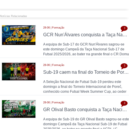
Notícias Relacionadas
28-06 | Formação
3
GCR Nun'Álvares conquista a Taça Nacional Sub-17 de Futsal nas grandes penalidades e sobe ao Nacional
A equipa de Sub-17 do GCR Nun'Álvares sagrou-se
este domingo Campeã da Taça Nacional Sub-17 de
Futsal 2025/2026, ao bater na grande final o CR Domu
28-06 | Formação
3
Sub-19 caem na final do Torneio de Poreč diante da Espanha (1-2)
A Seleção Nacional de Futsal Sub-19 perdeu este
domingo a final do Torneio Internacional de Poreč,
conhecido como Futsal Week Summer Cup, ao ceder
28-06 | Formação
3
GR Olival Basto conquista a Taça Nacional Sub-19 de Futsal após bater ACDL / CBIDN
A equipa de Sub-19 do GR Olival Basto sagrou-se este
domingo Campeã da Taça Nacional Sub-19 de Futsal
2025/2026, ao bater na grande final a ACDL / C