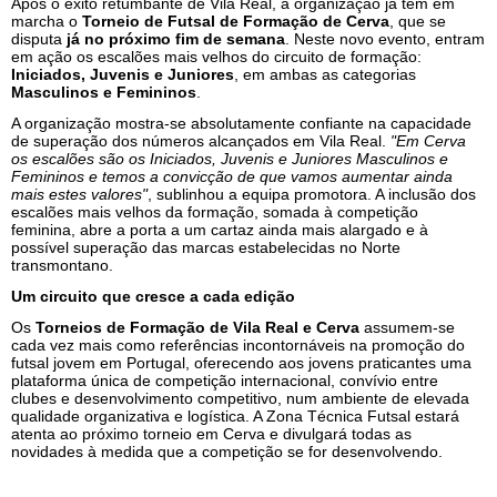
Após o êxito retumbante de Vila Real, a organização já tem em
marcha o
Torneio de Futsal de Formação de Cerva
, que se
disputa
já no próximo fim de semana
. Neste novo evento, entram
em ação os escalões mais velhos do circuito de formação:
Iniciados, Juvenis e Juniores
, em ambas as categorias
Masculinos e Femininos
.
A organização mostra-se absolutamente confiante na capacidade
de superação dos números alcançados em Vila Real.
"Em Cerva
os escalões são os Iniciados, Juvenis e Juniores Masculinos e
Femininos e temos a convicção de que vamos aumentar ainda
mais estes valores"
, sublinhou a equipa promotora. A inclusão dos
escalões mais velhos da formação, somada à competição
feminina, abre a porta a um cartaz ainda mais alargado e à
possível superação das marcas estabelecidas no Norte
transmontano.
Um circuito que cresce a cada edição
Os
Torneios de Formação de Vila Real e Cerva
assumem-se
cada vez mais como referências incontornáveis na promoção do
futsal jovem em Portugal, oferecendo aos jovens praticantes uma
plataforma única de competição internacional, convívio entre
clubes e desenvolvimento competitivo, num ambiente de elevada
qualidade organizativa e logística. A Zona Técnica Futsal estará
atenta ao próximo torneio em Cerva e divulgará todas as
novidades à medida que a competição se for desenvolvendo.