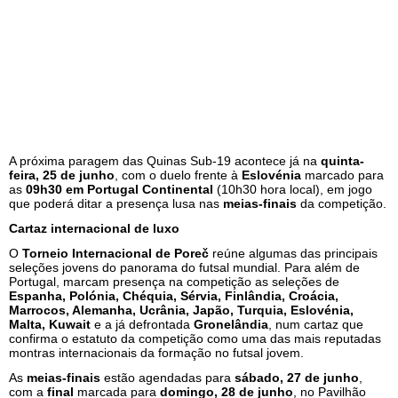
A próxima paragem das Quinas Sub-19 acontece já na
quinta-
feira, 25 de junho
, com o duelo frente à
Eslovénia
marcado para
as
09h30 em Portugal Continental
(10h30 hora local), em jogo
que poderá ditar a presença lusa nas
meias-finais
da competição.
Cartaz internacional de luxo
O
Torneio Internacional de Poreč
reúne algumas das principais
seleções jovens do panorama do futsal mundial. Para além de
Portugal, marcam presença na competição as seleções de
Espanha, Polónia, Chéquia, Sérvia, Finlândia, Croácia,
Marrocos, Alemanha, Ucrânia, Japão, Turquia, Eslovénia,
Malta, Kuwait
e a já defrontada
Gronelândia
, num cartaz que
confirma o estatuto da competição como uma das mais reputadas
montras internacionais da formação no futsal jovem.
As
meias-finais
estão agendadas para
sábado, 27 de junho
,
com a
final
marcada para
domingo, 28 de junho
, no Pavilhão