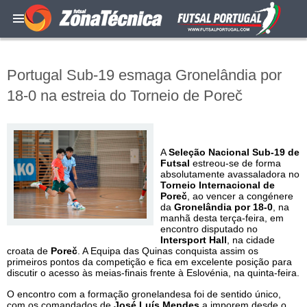
Portugal Sub-19 esmaga Gronelândia por
18-0 na estreia do Torneio de Poreč
A
Seleção Nacional Sub-19 de
Futsal
estreou-se de forma
absolutamente avassaladora no
Torneio Internacional de
Poreč
, ao vencer a congénere
da
Gronelândia por 18-0
, na
manhã desta terça-feira, em
encontro disputado no
Intersport Hall
, na cidade
croata de
Poreč
. A Equipa das Quinas conquista assim os
primeiros pontos da competição e fica em excelente posição para
discutir o acesso às meias-finais frente à Eslovénia, na quinta-feira.
O encontro com a formação gronelandesa foi de sentido único,
com os comandados de
José Luís Mendes
a imporem desde o