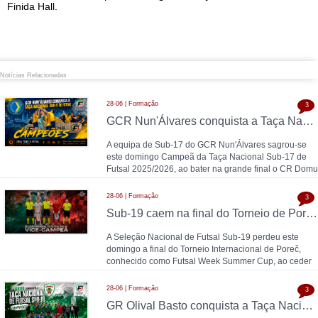
Finida Hall.
Notícias Relacionadas
28-06 | Formação
3
GCR Nun'Álvares conquista a Taça Nacional Sub-17 de Futsal nas grandes penalidades e sobe ao Nacional
A equipa de Sub-17 do GCR Nun'Álvares sagrou-se
este domingo Campeã da Taça Nacional Sub-17 de
Futsal 2025/2026, ao bater na grande final o CR Domu
28-06 | Formação
3
Sub-19 caem na final do Torneio de Poreč diante da Espanha (1-2)
A Seleção Nacional de Futsal Sub-19 perdeu este
domingo a final do Torneio Internacional de Poreč,
conhecido como Futsal Week Summer Cup, ao ceder
28-06 | Formação
3
GR Olival Basto conquista a Taça Nacional Sub-19 de Futsal após bater ACDL / CBIDN