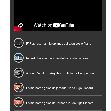
FPF apresenta microplanos estratégicos e Plano
Nacional de Arbitragem
Ricardinho anuncia o fim definitivo da carreira
profissional em conferência histórica na Cidade do
Antonio Vadillo: o Arquiteto do Milagre Europeu no
Futebol
Futsal | Documentário
Os melhores golos da jornada 22 da Liga Placard
Os melhores golos da Jornada 20 da Liga Placard