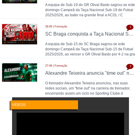
A equipa de Sub-19 do GR Olival Basto sagrou-se este
domingo Campeã da Taça Nacional Sub-19 de Futsal
2025/2026, ao bater na grande final a ACDL / C
28-06 | Formação
3
SC Braga conquista a Taça Nacional Sub-15 de Futsal e sobe ao Campeonato Nacional 26/27
A equipa de Sub-15 do SC Braga sagrou-se este
domingo Campeã da Taça Nacional Sub-15 de Futsal
2025/2026, ao vencer o GR Olival Basto por 4-2 na gra
27-06 | Formação
3
Alexandre Teixeira anuncia "time out" no futsal: pausa após título de Campeão Nacional pelo Sporting CP
O treinador Alexandre Teixeira anunciou, nas suas
redes sociais, um "time out" na carreira de treinador,
encerrando assim um ciclo no Sporting Clube d
VÍDEOS