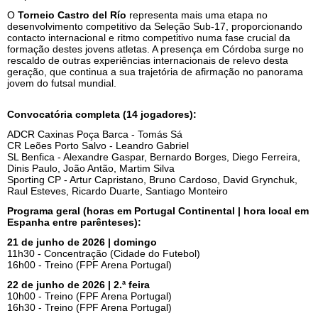
O
Torneio Castro del Río
representa mais uma etapa no
desenvolvimento competitivo da Seleção Sub-17, proporcionando
contacto internacional e ritmo competitivo numa fase crucial da
formação destes jovens atletas. A presença em Córdoba surge no
rescaldo de outras experiências internacionais de relevo desta
geração, que continua a sua trajetória de afirmação no panorama
jovem do futsal mundial.
Convocatória completa (14 jogadores):
ADCR Caxinas Poça Barca - Tomás Sá
CR Leões Porto Salvo - Leandro Gabriel
SL Benfica - Alexandre Gaspar, Bernardo Borges, Diego Ferreira,
Dinis Paulo, João Antão, Martim Silva
Sporting CP - Artur Capristano, Bruno Cardoso, David Grynchuk,
Raul Esteves, Ricardo Duarte, Santiago Monteiro
Programa geral (horas em Portugal Continental | hora local em
Espanha entre parênteses):
21 de junho de 2026 | domingo
11h30 - Concentração (Cidade do Futebol)
16h00 - Treino (FPF Arena Portugal)
22 de junho de 2026 | 2.ª feira
10h00 - Treino (FPF Arena Portugal)
16h30 - Treino (FPF Arena Portugal)