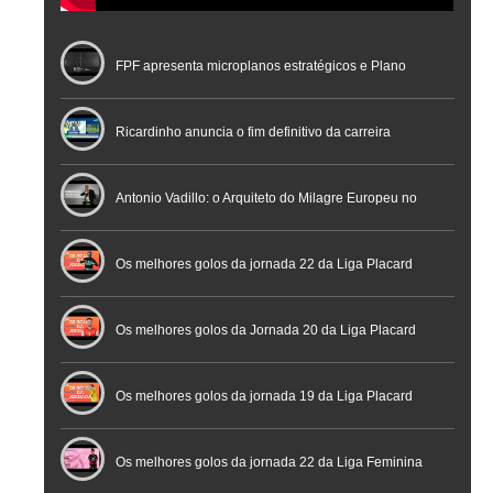
FPF apresenta microplanos estratégicos e Plano
Nacional de Arbitragem
Ricardinho anuncia o fim definitivo da carreira
profissional em conferência histórica na Cidade do
Antonio Vadillo: o Arquiteto do Milagre Europeu no
Futebol
Futsal | Documentário
Os melhores golos da jornada 22 da Liga Placard
Os melhores golos da Jornada 20 da Liga Placard
Futsal
Os melhores golos da jornada 19 da Liga Placard
Os melhores golos da jornada 22 da Liga Feminina