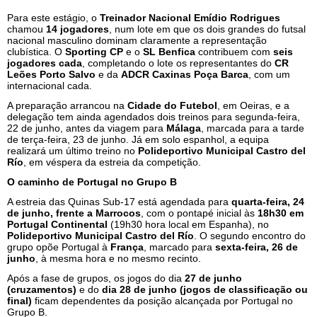
Para este estágio, o
Treinador Nacional Emídio Rodrigues
chamou
14 jogadores
, num lote em que os dois grandes do futsal
nacional masculino dominam claramente a representação
clubística. O
Sporting CP
e o
SL Benfica
contribuem com
seis
jogadores cada
, completando o lote os representantes do
CR
Leões Porto Salvo
e da
ADCR Caxinas Poça Barca
, com um
internacional cada.
A preparação arrancou na
Cidade do Futebol
, em Oeiras, e a
delegação tem ainda agendados dois treinos para segunda-feira,
22 de junho, antes da viagem para
Málaga
, marcada para a tarde
de terça-feira, 23 de junho. Já em solo espanhol, a equipa
realizará um último treino no
Polideportivo Municipal Castro del
Río
, em véspera da estreia da competição.
O caminho de Portugal no Grupo B
A estreia das Quinas Sub-17 está agendada para
quarta-feira, 24
de junho, frente a Marrocos
, com o pontapé inicial às
18h30 em
Portugal Continental
(19h30 hora local em Espanha), no
Polideportivo Municipal Castro del Río
. O segundo encontro do
grupo opõe Portugal à
França
, marcado para
sexta-feira, 26 de
junho
, à mesma hora e no mesmo recinto.
Após a fase de grupos, os jogos do dia
27 de junho
(cruzamentos)
e do
dia 28 de junho (jogos de classificação ou
final)
ficam dependentes da posição alcançada por Portugal no
Grupo B.