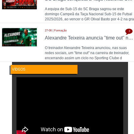
A equipa de Sub-15 do SC Braga sagrou-se este
domingo Campeã da Taça Nacional Sub-15 de Futsal
2025/2026, ao vencer o GR Olival Basto por 4-2 na gra
27-06 | Formação
3
Alexandre Teixeira anuncia "time out" no futsal: pausa após título de Campeão Nacional pelo Sporting CP
O treinador Alexandre Teixeira anunciou, nas suas
redes sociais, um "time out" na carreira de treinador,
encerrando assim um ciclo no Sporting Clube d
VÍDEOS