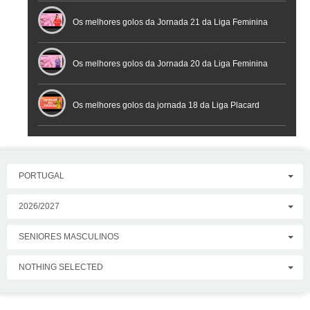
Placard
Os melhores golos da Jornada 21 da Liga Feminina
Placard
Os melhores golos da Jornada 20 da Liga Feminina
Placard
Os melhores golos da jornada 18 da Liga Placard
PORTUGAL
2026/2027
SENIORES MASCULINOS
NOTHING SELECTED