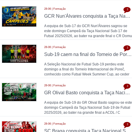
28-06 | Formação
3
GCR Nun'Álvares conquista a Taça Nacional Sub-17 de Futsal nas grandes penalidades e sobe ao Nacional
A equipa de Sub-17 do GCR Nun'Álvares sagrou-se
este domingo Campeã da Taça Nacional Sub-17 de
Futsal 2025/2026, ao bater na grande final o CR Domu
28-06 | Formação
3
Sub-19 caem na final do Torneio de Poreč diante da Espanha (1-2)
A Seleção Nacional de Futsal Sub-19 perdeu este
domingo a final do Torneio Internacional de Poreč,
conhecido como Futsal Week Summer Cup, ao ceder
28-06 | Formação
3
GR Olival Basto conquista a Taça Nacional Sub-19 de Futsal após bater ACDL / CBIDN
A equipa de Sub-19 do GR Olival Basto sagrou-se este
domingo Campeã da Taça Nacional Sub-19 de Futsal
2025/2026, ao bater na grande final a ACDL / C
28-06 | Formação
3
SC Braga conquista a Taça Nacional Sub-15 de Futsal e sobe ao Campeonato Nacional 26/27