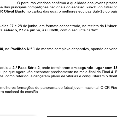
O percurso vitorioso confirma a qualidade dos jovens pratic
 das principais competições nacionais do escalão Sub-15 do futsal p
R Olival Basto
no cartaz das quatro melhores equipas Sub-15 do paí
s dias 27 e 28 de junho, em formato concentrado, no recinto da
Univer
ara
sábado, 27 de junho, às 09h30
, com o seguinte cartaz:
30
, no
Pavilhão N.º 1
do mesmo complexo desportivo, opondo os ven
ncluiu a
2.ª Fase Série 2
, onde terminaram
em segundo lugar com 13
equipa que agora vão encontrar precisamente na meia-final da Final 4.
, como referido, alcançaram pleno de vitórias e conquistaram o direit
s melhores formações do panorama do futsal jovem nacional. O CR Pi
ro nacional do escalão.