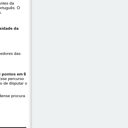
antes da
ortuguês. O
s.
sidade da
cedores das
 pontos em 6
 Esse percurso
o de disputar o
edense procura