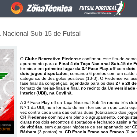
 Nacional Sub-15 de Futsal
O
Clube Recreativo Piedense
confirmou este fim-de-sema
apuramento para a
Final 4 da Taça Nacional Sub-15 de F
terminar em
primeiro lugar da 3.ª Fase Play-off
com
dois 
dois jogos disputados
, somando 6 pontos com um saldo 
categórico de dez golos positivos (13-3). O Piedense vai as
fase final da competição, agendada para os dias
27 e 28 d
formato de meias-finais e final, no recinto da
Universidade 
Interior (UBI), na Covilhã
.
A 3.ª Fase Play-off da Taça Nacional Sub-15 reuniu três clu
N.º 1 da UBI, num formato de mini-torneio em que cada eq
vez contra cada uma das outras duas (totalizando dois jogos
CR Piedense
dominou em pleno o agrupamento, conquistan
claras nos dois encontros disputados e fechando assim a 
de vitórias
, sem qualquer hipótese de ser apanhado por
CD
Bárbara
(3 pontos) ou
CD Escola Francisco Franco
(0 pon