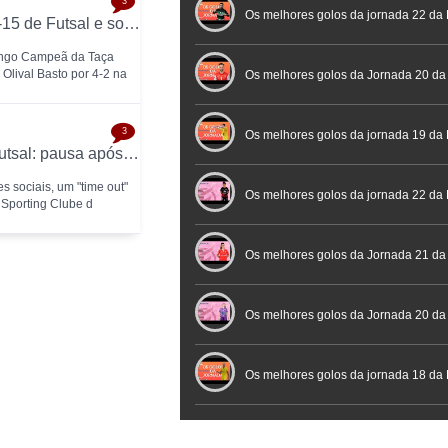
3
Futebol
Futsal | Documentário
Os melhores golos da jornada 22 da 
SC Braga conquista a Taça Nacional Sub-15 de Futsal e sobe ao Campeonato Nacional 26/27
ingo Campeã da Taça
Olival Basto por 4-2 na
Os melhores golos da Jornada 20 da
3
Futsal
Os melhores golos da jornada 19 da 
Alexandre Teixeira anuncia "time out" no futsal: pausa após título de Campeão Nacional pelo Sporting CP
s sociais, um "time out"
Os melhores golos da jornada 22 da
 Sporting Clube d
Placard
Os melhores golos da Jornada 21 da
Feminina Placard
Os melhores golos da Jornada 20 da
Feminina Placard
Os melhores golos da jornada 18 da 