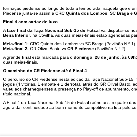
formação piedense ao longo de toda a temporada, naquela que é uma
Piedense junta-se assim a
CRC Quinta dos Lombos
,
SC Braga
e
G
Final 4 com cartaz de luxo
A
fase final da Taça Nacional Sub-15 de Futsal
vai disputar-se no
Beira Interior
, na Covilhã. As duas meias-finais estão agendadas p
Meia-final 1:
CRC Quinta dos Lombos vs SC Braga (Pavilhão N.º 1)
Meia-final 2:
GR Olival Basto vs
CR Piedense
(Pavilhão N.º 2)
A grande
final
está marcada para o
domingo, 28 de junho, às 09h
duas meias-finais.
O caminho do CR Piedense até à Final 4
O percurso do CR Piedense nesta edição da Taça Nacional Sub-15 i
jogos
(4 vitórias, 1 empate e 1 derrota), atrás do GR Olival Basto, 
valeu aos charnequenses a presença no Play-off de apuramento, onde
título nacional.
A Final 4 da Taça Nacional Sub-15 de Futsal reúne assim quatro da
agora dar continuidade ao bom momento competitivo na luta pelo cet