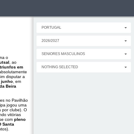
PORTUGAL
2026/2027
SENIORES MASCULINOS
na o
utsal
, ao
triunfos em
NOTHING SELECTED
absolutamente
sim disputar a
e junho
, em
da Beira
bes no Pavilhão
uipa jogou uma
 por clube). O
do vitórias
fase com
pleno
 Santa
tos).