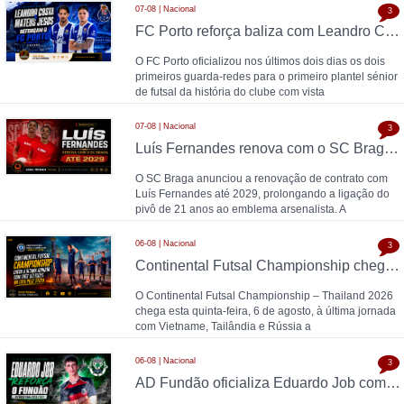
07-08 | Nacional
3
FC Porto reforça baliza com Leandro Costa e Mateus Jesus
O FC Porto oficializou nos últimos dois dias os dois
primeiros guarda-redes para o primeiro plantel sénior
de futsal da história do clube com vista
07-08 | Nacional
3
Luís Fernandes renova com o SC Braga até 2029
O SC Braga anunciou a renovação de contrato com
Luís Fernandes até 2029, prolongando a ligação do
pivô de 21 anos ao emblema arsenalista. A
06-08 | Nacional
3
Continental Futsal Championship chega à última jornada com três seleções na luta pelo título
O Continental Futsal Championship – Thailand 2026
chega esta quinta-feira, 6 de agosto, à última jornada
com Vietname, Tailândia e Rússia a
06-08 | Nacional
3
AD Fundão oficializa Eduardo Job como reforço para 2026/27