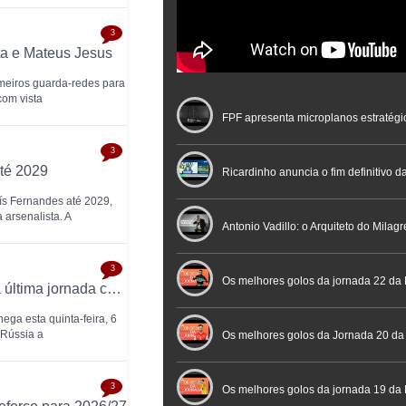
3
ta e Mateus Jesus
rimeiros guarda-redes para
com vista
FPF apresenta microplanos estratégi
3
té 2029
Nacional de Arbitragem
Ricardinho anuncia o fim definitivo da
ís Fernandes até 2029,
arsenalista. A
profissional em conferência históric
Antonio Vadillo: o Arquiteto do Milag
3
Futebol
Futsal | Documentário
Os melhores golos da jornada 22 da 
Continental Futsal Championship chega à última jornada com três seleções na luta pelo título
ga esta quinta-feira, 6
 Rússia a
Os melhores golos da Jornada 20 da
3
Futsal
Os melhores golos da jornada 19 da 