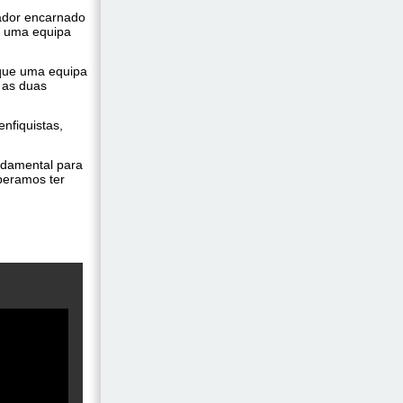
nador encarnado
a uma equipa
 que uma equipa
 as duas
nfiquistas,
ndamental para
peramos ter