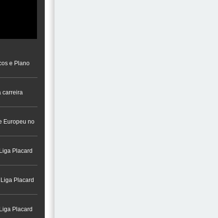
cos e Plano
 carreira
a na Cidade do
re Europeu no
Liga Placard
 Liga Placard
Liga Placard