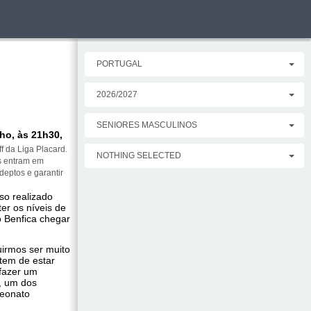
PORTUGAL
2026/2027
SENIORES MASCULINOS
ho, às 21h30,
ff da Liga Placard.
NOTHING SELECTED
as entram em
deptos e garantir
so realizado
er os níveis de
o Benfica chegar
irmos ser muito
 tem de estar
 fazer um
, um dos
peonato