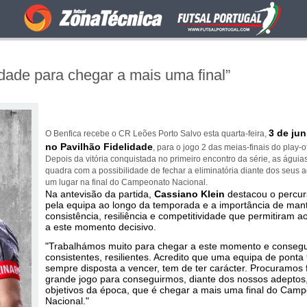
ade para chegar a mais uma final”
3 de jun
O Benfica recebe o CR Leões Porto Salvo esta quarta-feira,
no Pavilhão Fidelidade
, para o jogo 2 das meias-finais do play-o
Depois da vitória conquistada no primeiro encontro da série, as águi
quadra com a possibilidade de fechar a eliminatória diante dos seus a
um lugar na final do Campeonato Nacional.
Na antevisão da partida,
Cassiano Klein
destacou o percur
pela equipa ao longo da temporada e a importância de mant
consistência, resiliência e competitividade que permitiram a
a este momento decisivo.
"Trabalhámos muito para chegar a este momento e consegu
consistentes, resilientes. Acredito que uma equipa de ponta
sempre disposta a vencer, tem de ter carácter. Procuramos
grande jogo para conseguirmos, diante dos nossos adeptos
objetivos da época, que é chegar a mais uma final do Cam
Nacional."