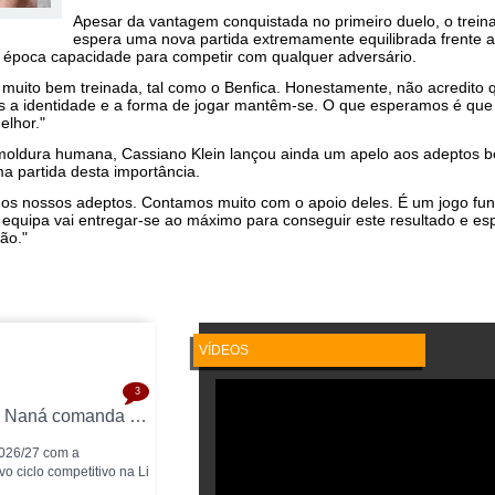
Apesar da vantagem conquistada no primeiro duelo, o trei
espera uma nova partida extremamente equilibrada frente 
 época capacidade para competir com qualquer adversário.
 muito bem treinada, tal como o Benfica. Honestamente, não acredito
mas a identidade e a forma de jogar mantêm-se. O que esperamos é que
elhor."
oldura humana, Cassiano Klein lançou ainda um apelo aos adeptos be
a partida desta importância.
dos nossos adeptos. Contamos muito com o apoio deles. É um jogo fu
 equipa vai entregar-se ao máximo para conseguir este resultado e es
ão."
VÍDEOS
3
SCU Torreense inicia temporada 2026/27: Naná comanda plantel jovem
2026/27 com a
o ciclo competitivo na Li