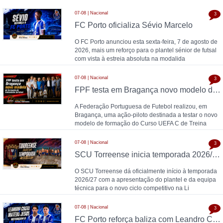
07-08 | Nacional
3
FC Porto oficializa Sévio Marcelo
O FC Porto anunciou esta sexta-feira, 7 de agosto de
2026, mais um reforço para o plantel sénior de futsal
com vista à estreia absoluta na modalida
07-08 | Nacional
3
FPF testa em Bragança novo modelo de formação de treinadores de futsal
A Federação Portuguesa de Futebol realizou, em
Bragança, uma ação-piloto destinada a testar o novo
modelo de formação do Curso UEFA C de Treina
07-08 | Nacional
3
SCU Torreense inicia temporada 2026/27: Naná comanda plantel jovem
O SCU Torreense dá oficialmente início à temporada
2026/27 com a apresentação do plantel e da equipa
técnica para o novo ciclo competitivo na Li
07-08 | Nacional
3
FC Porto reforça baliza com Leandro Costa e Mateus Jesus