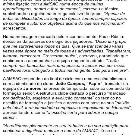
minha ligação com a AMSAC numa época de muitas
aprendizagens, dentro e fora do campo"
, escreveu o técnico,
sublinhando o orgulho na entrega coletiva do grupo.
"Apesar de
todas as dificuldades ao longo da época, fomos sempre capazes
de competir e lutar por objetivos acima do que nos vaticinaram"
,
acrescentou.
Numa mensagem marcada pelo reconhecimento, Paulo Ribeiro
deixou ainda palavras de elogio aos jogadores.
"Deixo um grupo
que me surpreendeu todos os dias. Que se transcendeu várias
vezes esta época no meio de todas as adversidades. Trabalharam,
lutaram, cresceram. Cresceram muito"
, escreveu, garantindo que
continuará a acompanhar a equipa enquanto adepto.
"Terão
sempre nas bancadas mais uma pessoa a apoiar-vos por esses
pavilhões fora. Obrigado a todos minha gente. São para sempre"
.
A AMSAC respondeu ao final de ciclo com uma escolha alinhada
com a identidade do clube.
João Campos, "Papin"
, treinador da
equipa de
Juniores
na presente temporada, sobe ao comando da
formação sénior. A estrutura clube destaca o percurso "
marcado
por dedicação, exigência e evolução constante
" do técnico no
escalão de formação e justifica a aposta com base na sua "
paixão
pelo futsal, forte identidade competitiva e capacidade de liderança
",
apresentando-o como "
a escolha certa para liderar a equipa
sénior
".
"Acreditamos plenamente no seu trabalho e na sua ambição para
continuar a dignificar e elevar o nome da AMSAC"
, lê-se na