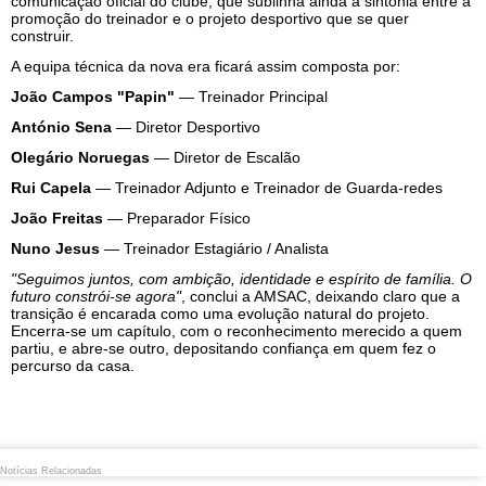
comunicação oficial do clube, que sublinha ainda a sintonia entre a
promoção do treinador e o projeto desportivo que se quer
construir.
A equipa técnica da nova era ficará assim composta por:
João Campos "Papin"
— Treinador Principal
António Sena
— Diretor Desportivo
Olegário Noruegas
— Diretor de Escalão
Rui Capela
— Treinador Adjunto e Treinador de Guarda-redes
João Freitas
— Preparador Físico
Nuno Jesus
— Treinador Estagiário / Analista
"Seguimos juntos, com ambição, identidade e espírito de família. O
futuro constrói-se agora"
, conclui a AMSAC, deixando claro que a
transição é encarada como uma evolução natural do projeto.
Encerra-se um capítulo, com o reconhecimento merecido a quem
partiu, e abre-se outro, depositando confiança em quem fez o
percurso da casa.
Notícias Relacionadas