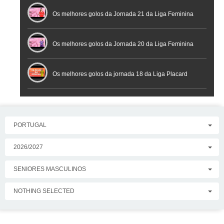
Placard
Os melhores golos da Jornada 21 da Liga Feminina
Placard
Os melhores golos da Jornada 20 da Liga Feminina
Placard
Os melhores golos da jornada 18 da Liga Placard
PORTUGAL
2026/2027
SENIORES MASCULINOS
NOTHING SELECTED