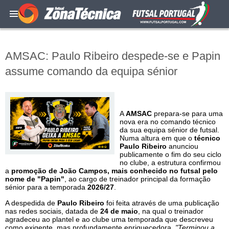
AMSAC: Paulo Ribeiro despede-se e Papin
assume comando da equipa sénior
A
AMSAC
prepara-se para uma
nova era no comando técnico
da sua equipa sénior de futsal.
Numa altura em que o
técnico
Paulo Ribeiro
anunciou
publicamente o fim do seu ciclo
no clube, a estrutura confirmou
a
promoção de João Campos, mais conhecido no futsal pelo
nome de "Papin"
, ao cargo de treinador principal da formação
sénior para a temporada
2026/27
.
A despedida de
Paulo Ribeiro
foi feita através de uma publicação
nas redes sociais, datada de
24 de maio
, na qual o treinador
agradeceu ao plantel e ao clube uma temporada que descreveu
como exigente, mas profundamente enriquecedora.
"Terminou a