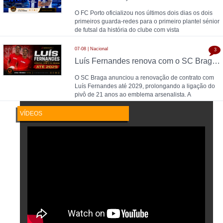
O FC Porto oficializou nos últimos dois dias os dois
primeiros guarda-redes para o primeiro plantel sénior
de futsal da história do clube com vista
07-08 | Nacional
3
Luís Fernandes renova com o SC Braga até 2029
O SC Braga anunciou a renovação de contrato com
Luís Fernandes até 2029, prolongando a ligação do
pivô de 21 anos ao emblema arsenalista. A
VÍDEOS