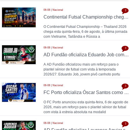
06-08 | Nacional
3
Continental Futsal Championship chega à última jornada com três seleções na luta pelo título
O Continental Futsal Championship – Thailand 2026
chega esta quinta-feira, 6 de agosto, à última jornada
com Vietname, Tailândia e Rússia a
06-08 | Nacional
3
AD Fundão oficializa Eduardo Job como reforço para 2026/27
A AD Fundão oficializou mais um reforço para o
plantel sénior de futsal com vista à temporada
2026/27: Eduardo Job, jovem pivô canhoto portu
06-08 | Nacional
3
FC Porto oficializa Óscar Santos como 13.º reforço para o futsal: "O futsal acompanhou-me durante toda a vida"
O FC Porto anunciou esta quinta-feira, 6 de agosto de
2026, mais um reforço para o plantel sénior de futsal
com vista à estreia absoluta na modalid
06-08 | Nacional
3