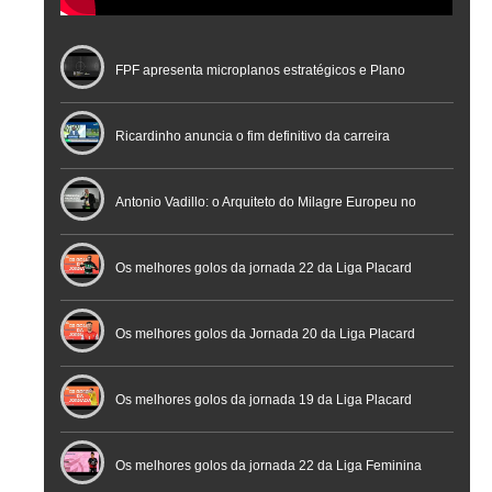
FPF apresenta microplanos estratégicos e Plano
Nacional de Arbitragem
Ricardinho anuncia o fim definitivo da carreira
profissional em conferência histórica na Cidade do
Antonio Vadillo: o Arquiteto do Milagre Europeu no
Futebol
Futsal | Documentário
Os melhores golos da jornada 22 da Liga Placard
Os melhores golos da Jornada 20 da Liga Placard
Futsal
Os melhores golos da jornada 19 da Liga Placard
Os melhores golos da jornada 22 da Liga Feminina