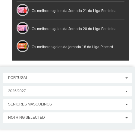
Placard
Os melhores golos da Jornada 21 da Liga Feminina
Placard
Os melhores golos da Jornada 20 da Liga Feminina
Placard
Os melhores golos da jornada 18 da Liga Placard
PORTUGAL
2026/2027
SENIORES MASCULINOS
NOTHING SELECTED