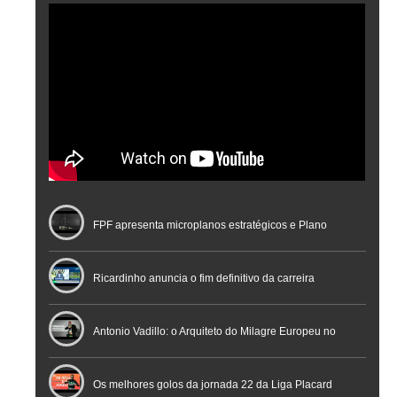
FPF apresenta microplanos estratégicos e Plano
Nacional de Arbitragem
Ricardinho anuncia o fim definitivo da carreira
profissional em conferência histórica na Cidade do
Antonio Vadillo: o Arquiteto do Milagre Europeu no
Futebol
Futsal | Documentário
Os melhores golos da jornada 22 da Liga Placard