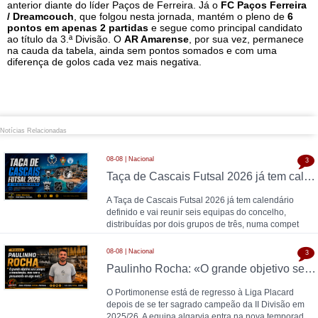
anterior diante do líder Paços de Ferreira. Já o
FC Paços Ferreira
/ Dreamcouch
, que folgou nesta jornada, mantém o pleno de
6
pontos em apenas 2 partidas
e segue como principal candidato
ao título da 3.ª Divisão. O
AR Amarense
, por sua vez, permanece
na cauda da tabela, ainda sem pontos somados e com uma
diferença de golos cada vez mais negativa.
Notícias Relacionadas
08-08 | Nacional
3
Taça de Cascais Futsal 2026 já tem calendário definido
A Taça de Cascais Futsal 2026 já tem calendário
definido e vai reunir seis equipas do concelho,
distribuídas por dois grupos de três, numa compet
08-08 | Nacional
3
Paulinho Rocha: «O grande objetivo será sempre a manutenção, mas com o pensamento em algo mais»
O Portimonense está de regresso à Liga Placard
depois de se ter sagrado campeão da II Divisão em
2025/26. A equipa algarvia entra na nova temporad