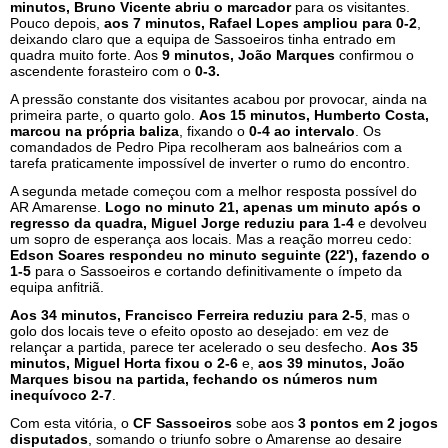
minutos, Bruno Vicente abriu o marcador
para os visitantes.
Pouco depois,
aos 7 minutos, Rafael Lopes ampliou para 0-2
,
deixando claro que a equipa de Sassoeiros tinha entrado em
quadra muito forte. Aos
9 minutos, João Marques
confirmou o
ascendente forasteiro com o
0-3.
A pressão constante dos visitantes acabou por provocar, ainda na
primeira parte, o quarto golo.
Aos 15 minutos, Humberto Costa,
marcou na própria baliza
, fixando o
0-4 ao intervalo
. Os
comandados de Pedro Pipa recolheram aos balneários com a
tarefa praticamente impossível de inverter o rumo do encontro.
A segunda metade começou com a melhor resposta possível do
AR Amarense.
Logo no minuto 21, apenas um minuto após o
regresso da quadra, Miguel Jorge reduziu para 1-4
e devolveu
um sopro de esperança aos locais. Mas a reação morreu cedo:
Edson Soares respondeu no minuto seguinte (22'), fazendo o
1-5
para o Sassoeiros e cortando definitivamente o ímpeto da
equipa anfitriã.
Aos 34 minutos, Francisco Ferreira reduziu para 2-5
, mas o
golo dos locais teve o efeito oposto ao desejado: em vez de
relançar a partida, parece ter acelerado o seu desfecho.
Aos 35
minutos, Miguel Horta fixou o 2-6
e,
aos 39 minutos, João
Marques bisou na partida, fechando os números num
inequívoco 2-7
.
Com esta vitória, o
CF Sassoeiros
sobe aos
3 pontos em 2 jogos
disputados
, somando o triunfo sobre o Amarense ao desaire