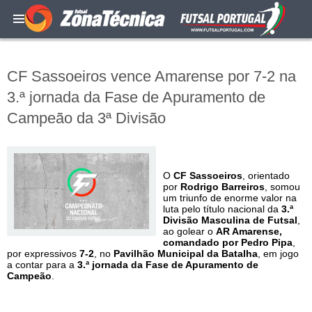
CF Sassoeiros vence Amarense por 7-2 na
3.ª jornada da Fase de Apuramento de
Campeão da 3ª Divisão
O
CF Sassoeiros
, orientado
por
Rodrigo Barreiros
, somou
um triunfo de enorme valor na
luta pelo título nacional da
3.ª
Divisão Masculina de Futsal
,
ao golear o
AR Amarense,
comandado por Pedro Pipa
,
por expressivos
7-2
, no
Pavilhão Municipal da Batalha
, em jogo
a contar para a
3.ª jornada da Fase de Apuramento de
Campeão
.