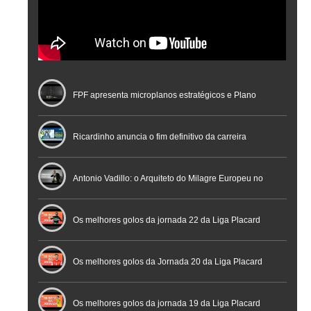
FPF apresenta microplanos estratégicos e Plano
Nacional de Arbitragem
Ricardinho anuncia o fim definitivo da carreira
profissional em conferência histórica na Cidade do
Antonio Vadillo: o Arquiteto do Milagre Europeu no
Futebol
Futsal | Documentário
Os melhores golos da jornada 22 da Liga Placard
Os melhores golos da Jornada 20 da Liga Placard
Futsal
Os melhores golos da jornada 19 da Liga Placard