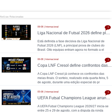
Notícias Relacionadas
09-08 | Internacional
3
Liga Nacional de Futsal 2026 define play offs, oito equipas em disputa por vaga nos quartos de final
Está definida a fase decisiva da Liga Nacional de
Futsal 2026 (LNF), a principal prova de clubes do
Brasil. Oito equipas entram agora no formato a el
06-08 | Internacional
3
Copa LNF Cresol define confrontos das meias-finais
A Copa LNF Cresol já conhece os confrontos das
meias-finais. O sorteio, realizado esta quarta-feira, 5
de agosto, durante uma edição especial do pr
05-08 | Internacional
3
UEFA Futsal Champions League arranca a 25 de agosto com 32 equipas na ronda preliminar
A UEFA Futsal Champions League 2026/27 inicia-se
entre 25 e 29 de agosto, com a disputa da ronda