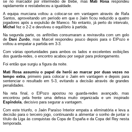
se no marcador por intermédio de Bebe, mas
Mati Rosa
respondeu
rapidamente e restabeleceu a igualdade.
A equipa murciana voltou a colocar-se em vantagem através de Rafa
Santos, aproveitando um período em que o Jaén ficou reduzido a quatro
jogadores após a expulsão de Mareco. No entanto, já perto do intervalo,
Míchel
fez o 2-2 e devolveu o equilíbrio à partida.
Na segunda parte, os anfitriões consumaram a reviravolta com um golo
de
Dani Zurdo
, mas Marcel respondeu pouco depois para o ElPozo e
voltou a empatar a partida em 3-3.
Com várias oportunidades para ambos os lados e excelentes exibições
dos guarda-redes, o encontro acabou por seguir para prolongamento.
Foi então que surgiu a figura da noite.
Mati Rosa assumiu o papel de herói ao marcar por duas vezes no
tempo extra
, primeiro para colocar o Jaén em vantagem e depois para
sentenciar o resultado em 5-3, evitando a decisão através de grandes
penalidades.
Na reta final, o ElPozo apostou no guarda-redes avançado, mas
encontrou pela frente uma defesa muito organizada e um inspirado
Espíndola
, decisivo para segurar a vantagem.
Com este triunfo, o Jaén Paraíso Interior empata a eliminatória e leva a
decisão para o terceiro jogo, continuando a alimentar o sonho de juntar o
título da Liga às conquistas da Copa de España e da Copa del Rey nesta
temporada.