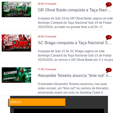
28-06 | Formação
3
GR Olival Basto conquista a Taça Nacional Sub-19 de Futsal após bater ACDL / CBIDN
A equipa de Sub-19 do GR Olival Basto sagrou-se este
domingo Campeã da Taça Nacional Sub-19 de Futsal
2025/2026, ao bater na grande final a ACDL / C
28-06 | Formação
3
SC Braga conquista a Taça Nacional Sub-15 de Futsal e sobe ao Campeonato Nacional 26/27
A equipa de Sub-15 do SC Braga sagrou-se este
domingo Campeã da Taça Nacional Sub-15 de Futsal
2025/2026, ao vencer o GR Olival Basto por 4-2 na gra
27-06 | Formação
3
Alexandre Teixeira anuncia "time out" no futsal: pausa após título de Campeão Nacional pelo Sporting CP
O treinador Alexandre Teixeira anunciou, nas suas
redes sociais, um "time out" na carreira de treinador,
encerrando assim um ciclo no Sporting Clube d
VÍDEOS