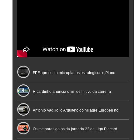
FPF apresenta microplanos estratégicos e Plano
Nacional de Arbitragem
Ricardinho anuncia o fim definitivo da carreira
profissional em conferência histórica na Cidade do
Antonio Vadillo: o Arquiteto do Milagre Europeu no
Futebol
Futsal | Documentário
Os melhores golos da jornada 22 da Liga Placard