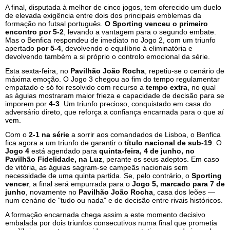
A final, disputada à melhor de cinco jogos, tem oferecido um duelo
de elevada exigência entre dois dos principais emblemas da
formação no futsal português.
O Sporting venceu o primeiro
encontro por 5-2
, levando a vantagem para o segundo embate.
Mas o Benfica respondeu de imediato no Jogo 2, com um triunfo
apertado
por 5-4
, devolvendo o equilíbrio à eliminatória e
devolvendo também a si próprio o controlo emocional da série.
Esta sexta-feira, no
Pavilhão João Rocha
, repetiu-se o cenário de
máxima emoção. O Jogo 3 chegou ao fim do tempo regulamentar
empatado e só foi resolvido com recurso a
tempo extra
, no qual
as águias mostraram maior frieza e capacidade de decisão para se
imporem por
4-3
. Um triunfo precioso, conquistado em casa do
adversário direto, que reforça a confiança encarnada para o que aí
vem.
Com o
2-1 na série
a sorrir aos comandados de Lisboa, o Benfica
fica agora a um triunfo de garantir o
título nacional de sub-19
. O
Jogo 4
está agendado para
quinta-feira, 4 de junho, no
Pavilhão Fidelidade, na Luz
, perante os seus adeptos. Em caso
de vitória, as águias sagram-se campeãs nacionais sem
necessidade de uma quinta partida. Se, pelo contrário, o
Sporting
vencer
, a final será empurrada para o
Jogo 5, marcado para 7 de
junho
, novamente no
Pavilhão João Rocha
, casa dos leões —
num cenário de "tudo ou nada" e de decisão entre rivais históricos.
A formação encarnada chega assim a este momento decisivo
embalada por dois triunfos consecutivos numa final que prometia