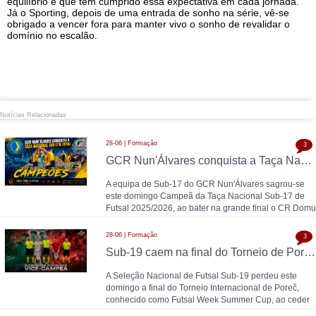
equilíbrio e que tem cumprido essa expectativa em cada jornada.
Já o Sporting, depois de uma entrada de sonho na série, vê-se
obrigado a vencer fora para manter vivo o sonho de revalidar o
domínio no escalão.
Notícias Relacionadas
28-06 | Formação
3
GCR Nun'Álvares conquista a Taça Nacional Sub-17 de Futsal nas grandes penalidades e sobe ao Nacional
A equipa de Sub-17 do GCR Nun'Álvares sagrou-se
este domingo Campeã da Taça Nacional Sub-17 de
Futsal 2025/2026, ao bater na grande final o CR Domu
28-06 | Formação
3
Sub-19 caem na final do Torneio de Poreč diante da Espanha (1-2)
A Seleção Nacional de Futsal Sub-19 perdeu este
domingo a final do Torneio Internacional de Poreč,
conhecido como Futsal Week Summer Cup, ao ceder