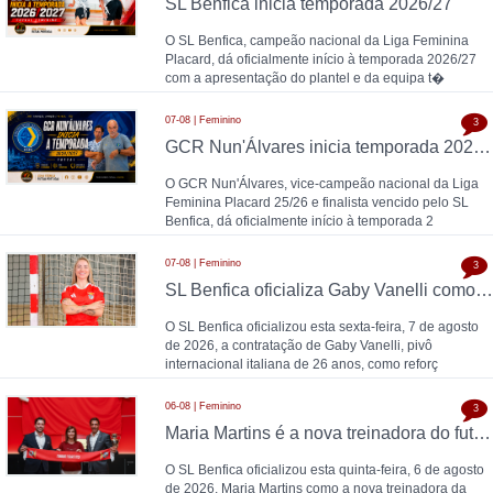
SL Benfica inicia temporada 2026/27
O SL Benfica, campeão nacional da Liga Feminina
Placard, dá oficialmente início à temporada 2026/27
com a apresentação do plantel e da equipa t�
07-08 | Feminino
3
GCR Nun'Álvares inicia temporada 2026/27
O GCR Nun'Álvares, vice-campeão nacional da Liga
Feminina Placard 25/26 e finalista vencido pelo SL
Benfica, dá oficialmente início à temporada 2
07-08 | Feminino
3
SL Benfica oficializa Gaby Vanelli como reforço para 2026/27: pivô internacional italiana chega da AS Roma, conforme a Zona Técnica Futsal já havia avançado
O SL Benfica oficializou esta sexta-feira, 7 de agosto
de 2026, a contratação de Gaby Vanelli, pivô
internacional italiana de 26 anos, como reforç
06-08 | Feminino
3
Maria Martins é a nova treinadora do futsal feminino do SL Benfica: contrato válido até 2028 com as campeãs nacionais
O SL Benfica oficializou esta quinta-feira, 6 de agosto
de 2026, Maria Martins como a nova treinadora da