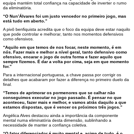
equipa mantém total confiança na capacidade de inverter o rumo
da eliminatória.
“O Nun’Álvares foi um justo vencedor no primeiro jogo, mas
está tudo em aberto.”
A pivô benfiquista acredita que o foco da equipa deve estar naquilo
que pode controlar e melhorar, tanto nos momentos defensivos
como ofensivos.
“Aquilo em que temos de nos focar, neste momento, é em
nós. Fazer mais e melhor a nível geral, tanto defensivo como
ofensivo, encarar o jogo de outra forma e fazer aquilo que
sempre fizemos. É dar a volta por cima, seja em que momento
for.”
Para a internacional portuguesa, a chave passa por corrigir os
detalhes que acabaram por fazer a diferença no primeiro duelo da
final.
“Temos de aprimorar os pormenores que se calhar não
conseguimos executar no jogo passado. É pensar no que
aconteceu, fazer mais e melhor, e vamos atrás daquilo a que
estamos dispostas, que é vencer os próximos três jogos.”
Angélica Alves destacou ainda a importância da componente
mental numa eliminatória desta dimensão, sublinhando a
necessidade de manter a confiança coletiva.
“O fator diferenciador é muito mental e, acima de tudo, é o