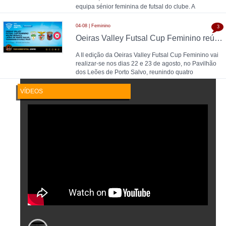
equipa sénior feminina de futsal do clube. A
04-08 | Feminino
3
Oeiras Valley Futsal Cup Feminino reúne Benfica, Leões de Porto Salvo, Torreense e Futsal Feijó
A II edição da Oeiras Valley Futsal Cup Feminino vai
realizar-se nos dias 22 e 23 de agosto, no Pavilhão
dos Leões de Porto Salvo, reunindo quatro
VÍDEOS