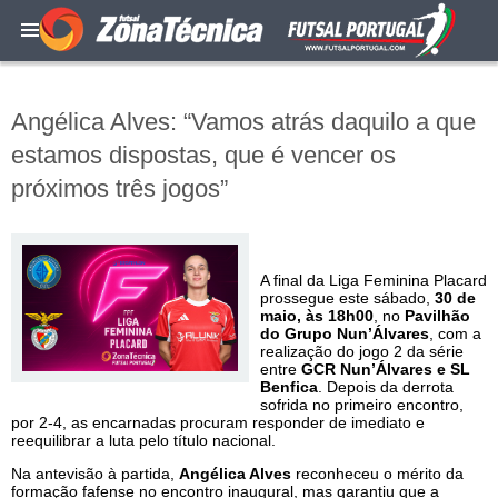
Angélica Alves: “Vamos atrás daquilo a que
estamos dispostas, que é vencer os
próximos três jogos”
A final da Liga Feminina Placard
prossegue este sábado,
30 de
maio, às 18h00
, no
Pavilhão
do Grupo Nun’Álvares
, com a
realização do jogo 2 da série
entre
GCR Nun’Álvares e SL
Benfica
. Depois da derrota
sofrida no primeiro encontro,
por 2-4, as encarnadas procuram responder de imediato e
reequilibrar a luta pelo título nacional.
Na antevisão à partida,
Angélica Alves
reconheceu o mérito da
formação fafense no encontro inaugural, mas garantiu que a