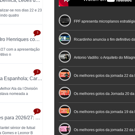
Oeiras Valley Futsal Cup Feminino reúne Benfica, Leões de Porto Salvo, Torreense e Futsal Feijó
alizar-se nos dias 22 e 23
nindo quatro
FPF apresenta microplanos estratégi
3
Atlético CP inicia temporada 2026/27: Pedro Henriques comanda plantel feminino
Nacional de Arbitragem
Ricardinho anuncia o fim definitivo da
26/27 com a apresentação
itivo n
profissional em conferência históric
Antonio Vadillo: o Arquiteto do Milag
3
Futebol
Futsal | Documentário
Os melhores golos da jornada 22 da 
Emilly Marcondes eleita Melhor Ala da Liga Espanhola; Carolina Pedreira esteve entre as nomeadas
elhor Ala da I División
estava nomeada a
Os melhores golos da Jornada 20 da
3
Futsal
Os melhores golos da jornada 19 da 
Santa Luzia oficializa primeiras renovações para 2026/27: Luana Meira, Sara Gomes e Leonor Brandão
antel sénior de futsal
Os melhores golos da jornada 22 da
ra Gomes e Leonor B