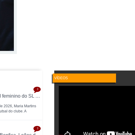
VÍDEOS
3
Maria Martins é a nova treinadora do futsal feminino do SL Benfica: contrato válido até 2028 com as campeãs nacionais
 de 2026, Maria Martins
tsal do clube. A
3