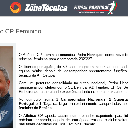
ico CP Feminino
O Atlético CP Feminino anunciou Pedro Henriques como novo tr
principal feminina para a temporada 2026/27.
O técnico português, de 50 anos, regressa assim ao comand
equipa sénior depois de desempenhar recentemente funções
técnico da AF Setúbal.
Com um percurso consolidado no futsal nacional, Pedro Hen
passagens por clubes como SL Benfica, AD Fundão, CF Os Be
Pinheirense, acumulando experiência tanto no futsal masculino c
No currículo, soma
2 Campeonatos Nacionais
,
2 Superta
Portugal
e
1 Taça da Liga
, maioritariamente conquistados ao 
feminino do Benfica.
O Atlético CP aposta assim num treinador experiente para li
próxima temporada, depois de uma época em que o clube voltou
nas fases decisivas da Liga Feminina Placard.