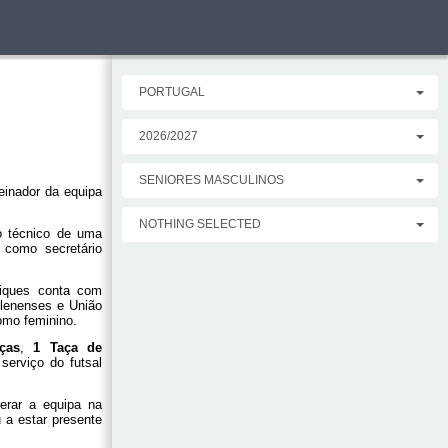
PORTUGAL
2026/2027
SENIORES MASCULINOS
einador da equipa
NOTHING SELECTED
o técnico de uma
 como secretário
riques conta com
lenenses e União
omo feminino.
ças
,
1 Taça de
serviço do futsal
derar a equipa na
 a estar presente