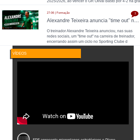
2025/2026, ao vencer o GR Olival Basto por 4-2 na gra
27-06 | Formação
3
Alexandre Teixeira anuncia "time out" no futsal: pausa após título de Campeão Nacional pelo Sporting CP
O treinador Alexandre Teixeira anunciou, nas suas
redes sociais, um "time out" na carreira de treinador,
encerrando assim um ciclo no Sporting Clube d
VÍDEOS
FPF apresenta microplanos estratégicos e Plano