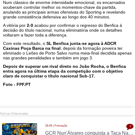
Num clássico de enorme intensidade emocional, os encarnados
souberam controlar melhor os momentos-chave da partida,
anulando as principais armas ofensivas do Sporting e revelando
grande consistência defensiva ao longo dos 40 minutos.
A vitória por
2-0
acabou por confirmar o regresso do Benfica à
decisão do título nacional, numa eliminatória onde os detalhes
voltaram a fazer toda a diferença.
Com este resultado, o
SL Benfica junta-se agora à ADCR
Caxinas Poça Barca na final
, depois da formação poveira ter
eliminado o Leões de Porto Salvo numa meia-final decidida apenas
nas grandes penalidades e também em jogo 3.
Depois de superar um rival direto no João Rocha, o Benfica
entra agora na última etapa da competição com o objetivo
claro de conquistar o título nacional Sub-17.
Foto - FPF.PT
Notícias Relacionadas
28-06 | Formação
3
GCR Nun'Álvares conquista a Taça Nacional Sub-17 de Futsal nas grandes penalidades e sobe ao Nacional