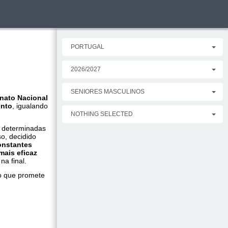
PORTUGAL
2026/2027
SENIORES MASCULINOS
ato Nacional
ento
, igualando
NOTHING SELECTED
m determinadas
o, decidido
onstantes
mais eficaz
na final.
 que promete