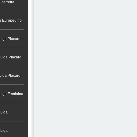
 carreira
a na Cidade do
re Europeu no
Liga Placard
 Liga Placard
Liga Placard
 Liga Feminina
 Liga
 Liga