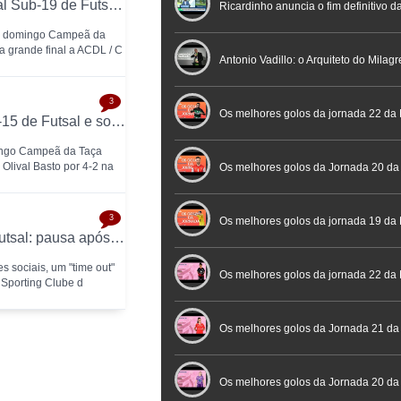
GR Olival Basto conquista a Taça Nacional Sub-19 de Futsal após bater ACDL / CBIDN
Nacional de Arbitragem
Ricardinho anuncia o fim definitivo da
te domingo Campeã da
a grande final a ACDL / C
profissional em conferência históric
Antonio Vadillo: o Arquiteto do Milag
3
Futebol
Futsal | Documentário
Os melhores golos da jornada 22 da 
SC Braga conquista a Taça Nacional Sub-15 de Futsal e sobe ao Campeonato Nacional 26/27
ingo Campeã da Taça
Olival Basto por 4-2 na
Os melhores golos da Jornada 20 da
3
Futsal
Os melhores golos da jornada 19 da 
Alexandre Teixeira anuncia "time out" no futsal: pausa após título de Campeão Nacional pelo Sporting CP
s sociais, um "time out"
Os melhores golos da jornada 22 da
 Sporting Clube d
Placard
Os melhores golos da Jornada 21 da
Feminina Placard
Os melhores golos da Jornada 20 da