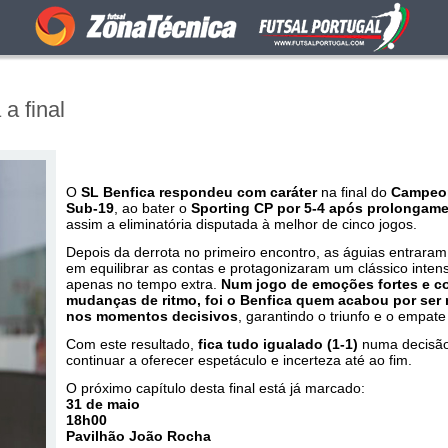
a final
O
SL Benfica respondeu com caráter
na final do
Campeon
Sub-19
, ao bater o
Sporting CP por 5-4 após prolongam
assim a eliminatória disputada à melhor de cinco jogos.
Depois da derrota no primeiro encontro, as águias entrara
em equilibrar as contas e protagonizaram um clássico intens
apenas no tempo extra.
Num jogo de emoções fortes e c
mudanças de ritmo, foi o Benfica quem acabou por ser 
nos momentos decisivos
, garantindo o triunfo e o empate 
Com este resultado,
fica tudo igualado (1-1)
numa decisão
continuar a oferecer espetáculo e incerteza até ao fim.
O próximo capítulo desta final está já marcado:
31 de maio
18h00
Pavilhão João Rocha