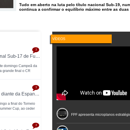
Tudo em aberto na luta pelo título nacional Sub-19, nu
continua a confirmar o equilíbrio máximo entre as duas
VÍDEOS
3
GCR Nun'Álvares conquista a Taça Nacional Sub-17 de Futsal nas grandes penalidades e sobe ao Nacional
este domingo Campeã da
a grande final o CR
3
Sub-19 caem na final do Torneio de Poreč diante da Espanha (1-2)
ngo a final do Torneio
 Summer Cup, ao ceder
FPF apresenta microplanos estratégi
3