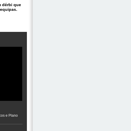
m dérbi que
 equipas.
cos e Plano