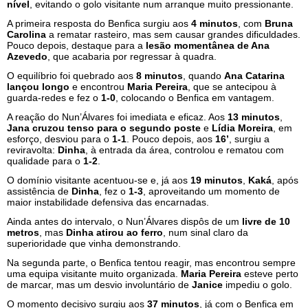
nível
, evitando o golo visitante num arranque muito pressionante.
A primeira resposta do Benfica surgiu aos
4 minutos
, com
Bruna
Carolina
a rematar rasteiro, mas sem causar grandes dificuldades.
Pouco depois, destaque para a
lesão momentânea de Ana
Azevedo
, que acabaria por regressar à quadra.
O equilíbrio foi quebrado aos
8 minutos
, quando
Ana Catarina
lançou longo
e encontrou
Maria Pereira
, que se antecipou à
guarda-redes e fez o
1-0
, colocando o Benfica em vantagem.
A reação do Nun’Álvares foi imediata e eficaz. Aos
13 minutos
,
Jana cruzou tenso para o segundo poste
e
Lídia Moreira
, em
esforço, desviou para o
1-1
. Pouco depois, aos
16’
, surgiu a
reviravolta:
Dinha
, à entrada da área, controlou e rematou com
qualidade para o
1-2
.
O domínio visitante acentuou-se e, já aos
19 minutos
,
Kaká
, após
assistência de
Dinha
, fez o
1-3
, aproveitando um momento de
maior instabilidade defensiva das encarnadas.
Ainda antes do intervalo, o Nun’Álvares dispôs de um
livre de 10
metros
, mas
Dinha atirou ao ferro
, num sinal claro da
superioridade que vinha demonstrando.
Na segunda parte, o Benfica tentou reagir, mas encontrou sempre
uma equipa visitante muito organizada.
Maria Pereira
esteve perto
de marcar, mas um desvio involuntário de
Janice
impediu o golo.
O momento decisivo surgiu aos
37 minutos
, já com o Benfica em