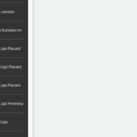
 carreira
a na Cidade do
re Europeu no
Liga Placard
 Liga Placard
Liga Placard
 Liga Feminina
 Liga