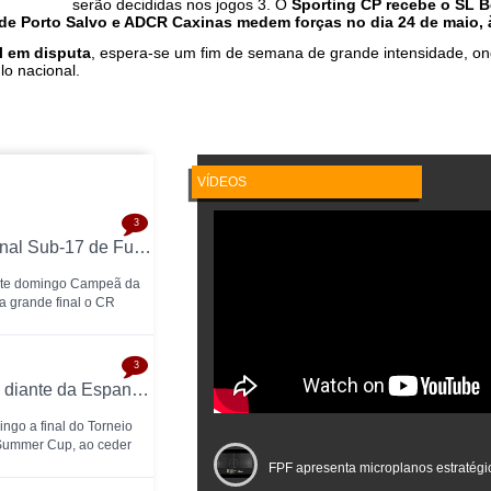
serão decididas nos jogos 3. O
Sporting CP recebe o SL B
de Porto Salvo e ADCR Caxinas medem forças no dia 24 de maio, 
l em disputa
, espera-se um fim de semana de grande intensidade, o
lo nacional.
VÍDEOS
3
GCR Nun'Álvares conquista a Taça Nacional Sub-17 de Futsal nas grandes penalidades e sobe ao Nacional
este domingo Campeã da
a grande final o CR
3
Sub-19 caem na final do Torneio de Poreč diante da Espanha (1-2)
ngo a final do Torneio
 Summer Cup, ao ceder
FPF apresenta microplanos estratégi