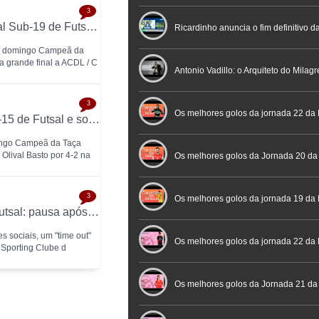
3
GR Olival Basto conquista a Taça Nacional Sub-19 de Futsal após bater ACDL / CBIDN
Nacional de Arbitragem
Ricardinho anuncia o fim definitivo da
te domingo Campeã da
a grande final a ACDL / C
profissional em conferência históric
Antonio Vadillo: o Arquiteto do Milag
3
Futebol
Futsal | Documentário
Os melhores golos da jornada 22 da 
SC Braga conquista a Taça Nacional Sub-15 de Futsal e sobe ao Campeonato Nacional 26/27
ingo Campeã da Taça
Olival Basto por 4-2 na
Os melhores golos da Jornada 20 da
3
Futsal
Os melhores golos da jornada 19 da 
Alexandre Teixeira anuncia "time out" no futsal: pausa após título de Campeão Nacional pelo Sporting CP
s sociais, um "time out"
Os melhores golos da jornada 22 da
 Sporting Clube d
Placard
Os melhores golos da Jornada 21 da