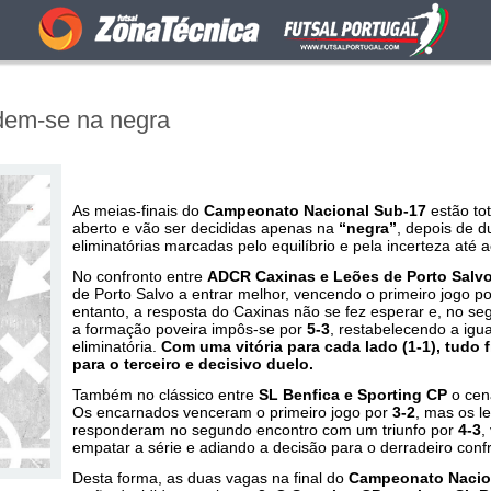
dem-se na negra
As meias-finais do
Campeonato Nacional Sub-17
estão to
aberto e vão ser decididas apenas na
“negra”
, depois de d
eliminatórias marcadas pelo equilíbrio e pela incerteza até a
No confronto entre
ADCR Caxinas e Leões de Porto Salv
de Porto Salvo a entrar melhor, vencendo o primeiro jogo p
entanto, a resposta do Caxinas não se fez esperar e, no se
a formação poveira impôs-se por
5-3
, restabelecendo a igu
eliminatória.
Com uma vitória para cada lado (1-1), tudo 
para o terceiro e decisivo duelo.
Também no clássico entre
SL Benfica e Sporting CP
o cená
Os encarnados venceram o primeiro jogo por
3-2
, mas os l
responderam no segundo encontro com um triunfo por
4-3
,
empatar a série e adiando a decisão para o derradeiro conf
Desta forma, as duas vagas na final do
Campeonato Nacio