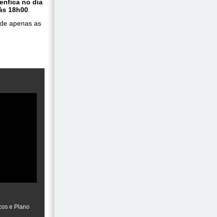
enfica no dia
às 18h00
.
nde apenas as
cos e Plano