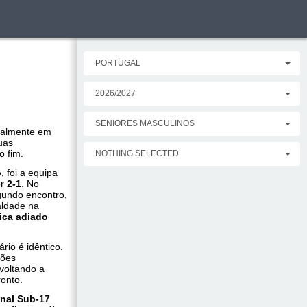
PORTUGAL
2026/2027
SENIORES MASCULINOS
talmente em
uas
o fim.
NOTHING SELECTED
o
, foi a equipa
or
2-1
. No
gundo encontro,
aldade na
fica adiado
rio é idêntico.
eões
 voltando a
ronto.
nal Sub-17