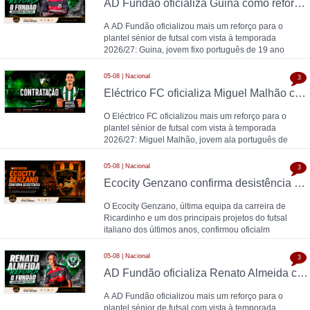
AD Fundão oficializa Guina como reforço para 2026/27
A AD Fundão oficializou mais um reforço para o
plantel sénior de futsal com vista à temporada
2026/27: Guina, jovem fixo português de 19 ano
05-08 | Nacional
3
Eléctrico FC oficializa Miguel Malhão como reforço para 2026/27
O Eléctrico FC oficializou mais um reforço para o
plantel sénior de futsal com vista à temporada
2026/27: Miguel Malhão, jovem ala português de
05-08 | Nacional
3
Ecocity Genzano confirma desistência da Serie A italiana para 2026/27
O Ecocity Genzano, última equipa da carreira de
Ricardinho e um dos principais projetos do futsal
italiano dos últimos anos, confirmou oficialm
05-08 | Nacional
3
AD Fundão oficializa Renato Almeida como reforço para 2026/27
A AD Fundão oficializou mais um reforço para o
plantel sénior de futsal com vista à temporada