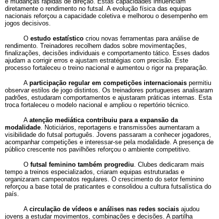
e mudanças rápidas de direção. Estas capacidades influenciam
diretamente o rendimento no futsal. A evolução física das equipas
nacionais reforçou a capacidade coletiva e melhorou o desempenho em
jogos decisivos.
O
estudo estatístico
criou novas ferramentas para análise de
rendimento. Treinadores recolhem dados sobre movimentações,
finalizações, decisões individuais e comportamento tático. Esses dados
ajudam a corrigir erros e ajustam estratégias com precisão. Este
processo fortaleceu o treino nacional e aumentou o rigor na preparação.
A
participação regular em competições internacionais
permitiu
observar estilos de jogo distintos. Os treinadores portugueses analisaram
padrões, estudaram comportamentos e ajustaram práticas internas. Esta
troca fortaleceu o modelo nacional e ampliou o repertório técnico.
A
atenção mediática contribuiu para a expansão da
modalidade
. Noticiários, reportagens e transmissões aumentaram a
visibilidade do futsal português. Jovens passaram a conhecer jogadores,
acompanhar competições e interessar-se pela modalidade. A presença de
público crescente nos pavilhões reforçou o ambiente competitivo.
O
futsal feminino também progrediu
. Clubes dedicaram mais
tempo a treinos especializados, criaram equipas estruturadas e
organizaram campeonatos regulares. O crescimento do setor feminino
reforçou a base total de praticantes e consolidou a cultura futsalística do
país.
A
circulação de vídeos e análises nas redes sociais
ajudou
jovens a estudar movimentos, combinações e decisões. A partilha