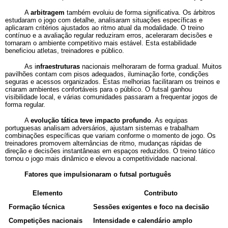
A
arbitragem
também evoluiu de forma significativa. Os árbitros
estudaram o jogo com detalhe, analisaram situações específicas e
aplicaram critérios ajustados ao ritmo atual da modalidade. O treino
contínuo e a avaliação regular reduziram erros, aceleraram decisões e
tornaram o ambiente competitivo mais estável. Esta estabilidade
beneficiou atletas, treinadores e público.
As i
nfraestruturas
nacionais melhoraram de forma gradual. Muitos
pavilhões contam com pisos adequados, iluminação forte, condições
seguras e acessos organizados. Estas melhorias facilitaram os treinos e
criaram ambientes confortáveis para o público. O futsal ganhou
visibilidade local, e várias comunidades passaram a frequentar jogos de
forma regular.
A
evolução tática teve impacto profundo
. As equipas
portuguesas analisam adversários, ajustam sistemas e trabalham
combinações específicas que variam conforme o momento de jogo. Os
treinadores promovem alternâncias de ritmo, mudanças rápidas de
direção e decisões instantâneas em espaços reduzidos. O treino tático
tornou o jogo mais dinâmico e elevou a competitividade nacional.
Fatores que impulsionaram o futsal português
Elemento
Contributo
Formação técnica
Sessões exigentes e foco na decisão
Competições nacionais
Intensidade e calendário amplo