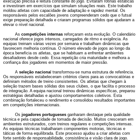
execução precisa e leitura constante do jogo. Evitaram rotinas estáticas
e investiram em exercícios que simulam situações reais. Este trabalho
moldou atletas com capacidade de adaptação e rapidez mental. Os
responsáveis pelos escalões jovens compreenderam cedo que o futsal
exige preparação detalhada e criaram programas sólidos que ajudaram a
elevar o nível nacional.
As
competições internas
reforçaram esta evolução. O calendário
nacional oferece jogos intensos, carregados de ritmo e exigência. As
equipas treinam várias vezes por semana e trabalham dinâmicas que
favorecem melhoria contínua. O número elevado de jogos ao longo da
época beneficia os atletas, que se habituam a enfrentar ambientes
desafiadores desde cedo. Essa repetição cria maturidade e melhora a
confiança dos jogadores em momentos de maior pressão.
A
seleção naciona
l transformou-se numa estrutura de referência.
Os responsáveis estabeleceram critérios claros para as convocatórias e
definiram métodos de treino consistentes. Os atletas que chegam à
seleção trazem bases sólidas dos seus clubes, o que facilita o processo
de integração. A equipa nacional treinou dinâmicas específicas, preparou
estratégias detalhadas e ajustou comportamentos coletivos. Esta
combinação fortaleceu o rendimento e consolidou resultados importantes
em competições internacionais.
Os
jogadores portugueses
ganharam destaque pela qualidade
técnica e pela capacidade de tomada de decisão. Muitos cresceram em
ambientes estruturados, com treinos regulares e competições intensas.
As equipas técnicas trabalharam componentes motoras, técnicas e
táticas de forma equilibrada. Este processo ajudou a criar atletas com
forte sentido de responsabilidade, consistência e visão clara de jogo.