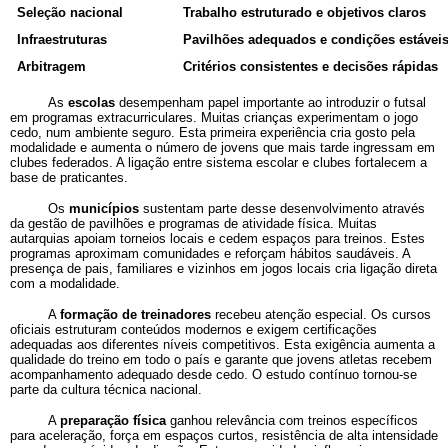
Seleção nacional
Trabalho estruturado e objetivos claros
Infraestruturas
Pavilhões adequados e condições estávei
Arbitragem
Critérios consistentes e decisões rápidas
As
escolas
desempenham papel importante ao introduzir o futsal
em programas extracurriculares. Muitas crianças experimentam o jogo
cedo, num ambiente seguro. Esta primeira experiência cria gosto pela
modalidade e aumenta o número de jovens que mais tarde ingressam em
clubes federados. A ligação entre sistema escolar e clubes fortalecem a
base de praticantes.
Os
municípios
sustentam parte desse desenvolvimento através
da gestão de pavilhões e programas de atividade física. Muitas
autarquias apoiam torneios locais e cedem espaços para treinos. Estes
programas aproximam comunidades e reforçam hábitos saudáveis. A
presença de pais, familiares e vizinhos em jogos locais cria ligação direta
com a modalidade.
A
formação de treinadores
recebeu atenção especial. Os cursos
oficiais estruturam conteúdos modernos e exigem certificações
adequadas aos diferentes níveis competitivos. Esta exigência aumenta a
qualidade do treino em todo o país e garante que jovens atletas recebem
acompanhamento adequado desde cedo. O estudo contínuo tornou-se
parte da cultura técnica nacional.
A
preparação física
ganhou relevância com treinos específicos
para aceleração, força em espaços curtos, resistência de alta intensidade