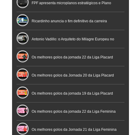
FPF apresenta microplanos estratégicos e Plano
Nacional de Arbitragem
Ricardinho anuncia o fim definitivo da carreira
profissional em conferência histórica na Cidade do
Antonio Vadillo: o Arquiteto do Milagre Europeu no
Futebol
Futsal | Documentário
Os melhores golos da jornada 22 da Liga Placard
Os melhores golos da Jornada 20 da Liga Placard
Futsal
Os melhores golos da jornada 19 da Liga Placard
Os melhores golos da jornada 22 da Liga Feminina
Placard
Os melhores golos da Jornada 21 da Liga Feminina