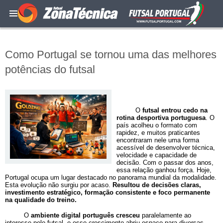
Como Portugal se tornou uma das melhores
potências do futsal
O
futsal entrou cedo na
rotina desportiva portuguesa
. O
país acolheu o formato com
rapidez, e muitos praticantes
encontraram nele uma forma
acessível de desenvolver técnica,
velocidade e capacidade de
decisão. Com o passar dos anos,
essa relação ganhou força. Hoje,
Portugal ocupa um lugar destacado no panorama mundial da modalidade.
Esta evolução não surgiu por acaso.
Resultou de decisões claras,
investimento estratégico, formação consistente e foco permanente
na qualidade do treino.
O
ambiente digital português cresceu
paralelamente ao
interesse pelo futsal, e esse crescimento abriu espaço para diversas