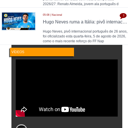
2026/27: Renato Almeida, jovem ala português d
05-08 | Nacional
3
Hugo Neves ruma a Itália: pivô internacional português é reforço do FF Napoli em regime de empréstimo pelo SC Braga
Hugo Neves, pivô internacional português de 26 anos,
foi oficializado esta quarta-feira, 5 de agosto de 2026,
como o mais recente reforço do FF Nap
VÍDEOS