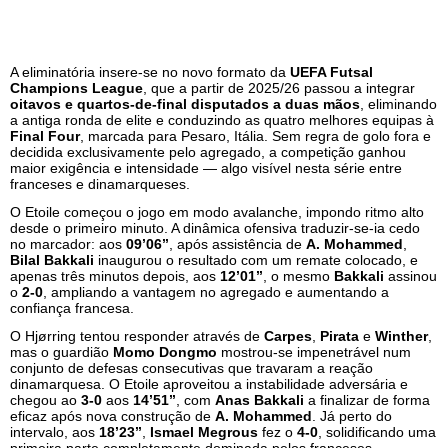
A eliminatória insere-se no novo formato da
UEFA Futsal
Champions League
, que a partir de 2025/26 passou a integrar
oitavos e quartos-de-final disputados a duas mãos
, eliminando
a antiga ronda de elite e conduzindo as quatro melhores equipas à
Final Four
, marcada para Pesaro, Itália. Sem regra de golo fora e
decidida exclusivamente pelo agregado, a competição ganhou
maior exigência e intensidade — algo visível nesta série entre
franceses e dinamarqueses.
O Etoile começou o jogo em modo avalanche, impondo ritmo alto
desde o primeiro minuto. A dinâmica ofensiva traduzir-se-ia cedo
no marcador: aos
09’06’’
, após assistência de
A. Mohammed
,
Bilal Bakkali
inaugurou o resultado com um remate colocado, e
apenas três minutos depois, aos
12’01’’
, o mesmo
Bakkali
assinou
o
2-0
, ampliando a vantagem no agregado e aumentando a
confiança francesa.
O Hjørring tentou responder através de
Carpes
,
Pirata
e
Winther
,
mas o guardião
Momo Dongmo
mostrou-se impenetrável num
conjunto de defesas consecutivas que travaram a reação
dinamarquesa. O Etoile aproveitou a instabilidade adversária e
chegou ao
3-0
aos
14’51’’
, com
Anas Bakkali
a finalizar de forma
eficaz após nova construção de
A. Mohammed
. Já perto do
intervalo, aos
18’23’’
,
Ismael Megrous
fez o
4-0
, solidificando uma