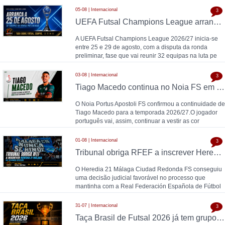
05-08 | Internacional
3
UEFA Futsal Champions League arranca a 25 de agosto com 32 equipas na ronda preliminar
A UEFA Futsal Champions League 2026/27 inicia-se
entre 25 e 29 de agosto, com a disputa da ronda
preliminar, fase que vai reunir 32 equipas na luta pe
03-08 | Internacional
3
Tiago Macedo continua no Noia FS em 2026/27
O Noia Portus Apostoli FS confirmou a continuidade de
Tiago Macedo para a temporada 2026/27.O jogador
português vai, assim, continuar a vestir as cor
01-08 | Internacional
3
Tribunal obriga RFEF a inscrever Heredia 21 Málaga na Segunda Divisão
O Heredia 21 Málaga Ciudad Redonda FS conseguiu
uma decisão judicial favorável no processo que
mantinha com a Real Federación Española de Fútbol
31-07 | Internacional
3
Taça Brasil de Futsal 2026 já tem grupos, calendário e horários definidos