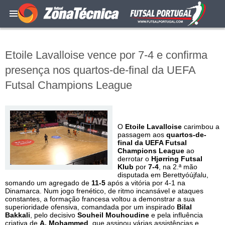
Etoile Lavalloise vence por 7-4 e confirma
presença nos quartos-de-final da UEFA
Futsal Champions League
O
Etoile Lavalloise
carimbou a
passagem aos
quartos-de-
final da UEFA Futsal
Champions League
ao
derrotar o
Hjørring Futsal
Klub
por
7-4
, na 2.ª mão
disputada em Berettyóújfalu,
somando um agregado de
11-5
após a vitória por 4-1 na
Dinamarca. Num jogo frenético, de ritmo incansável e ataques
constantes, a formação francesa voltou a demonstrar a sua
superioridade ofensiva, comandada por um inspirado
Bilal
Bakkali
, pelo decisivo
Souheil Mouhoudine
e pela influência
criativa de
A. Mohammed
, que assinou várias assistências e