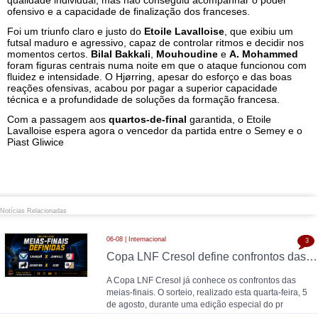
qualidade individual, mas não conseguiu acompanhar o poder
ofensivo e a capacidade de finalização dos franceses.
Foi um triunfo claro e justo do
Etoile Lavalloise
, que exibiu um
futsal maduro e agressivo, capaz de controlar ritmos e decidir nos
momentos certos.
Bilal Bakkali
,
Mouhoudine
e
A. Mohammed
foram figuras centrais numa noite em que o ataque funcionou com
fluidez e intensidade. O Hjørring, apesar do esforço e das boas
reações ofensivas, acabou por pagar a superior capacidade
técnica e a profundidade de soluções da formação francesa.
Com a passagem aos
quartos-de-final
garantida, o Etoile
Lavalloise espera agora o vencedor da partida entre o Semey e o
Piast Gliwice
Notícias Relacionadas
06-08 | Internacional
3
Copa LNF Cresol define confrontos das meias-finais
A Copa LNF Cresol já conhece os confrontos das
meias-finais. O sorteio, realizado esta quarta-feira, 5
de agosto, durante uma edição especial do pr