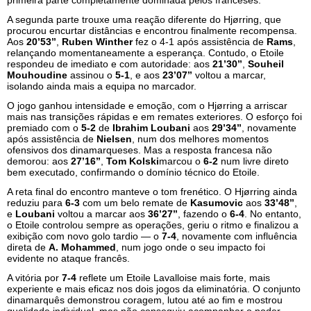
primeira parte completamente dominada pelos franceses.
A segunda parte trouxe uma reação diferente do Hjørring, que
procurou encurtar distâncias e encontrou finalmente recompensa.
Aos
20’53’’
,
Ruben Winther
fez o 4-1 após assistência de
Rams
,
relançando momentaneamente a esperança. Contudo, o Etoile
respondeu de imediato e com autoridade: aos
21’30’’
,
Souheil
Mouhoudine
assinou o
5-1
, e aos
23’07’’
voltou a marcar,
isolando ainda mais a equipa no marcador.
O jogo ganhou intensidade e emoção, com o Hjørring a arriscar
mais nas transições rápidas e em remates exteriores. O esforço foi
premiado com o
5-2
de
Ibrahim Loubani
aos
29’34’’
, novamente
após assistência de
Nielsen
, num dos melhores momentos
ofensivos dos dinamarqueses. Mas a resposta francesa não
demorou: aos
27’16’’
,
Tom Kolski
marcou o
6-2
num livre direto
bem executado, confirmando o domínio técnico do Etoile.
A reta final do encontro manteve o tom frenético. O Hjørring ainda
reduziu para
6-3
com um belo remate de
Kasumovic
aos
33’48’’
,
e
Loubani
voltou a marcar aos
36’27’’
, fazendo o
6-4
. No entanto,
o Etoile controlou sempre as operações, geriu o ritmo e finalizou a
exibição com novo golo tardio — o
7-4
, novamente com influência
direta de
A. Mohammed
, num jogo onde o seu impacto foi
evidente no ataque francês.
A vitória por
7-4
reflete um Etoile Lavalloise mais forte, mais
experiente e mais eficaz nos dois jogos da eliminatória. O conjunto
dinamarquês demonstrou coragem, lutou até ao fim e mostrou