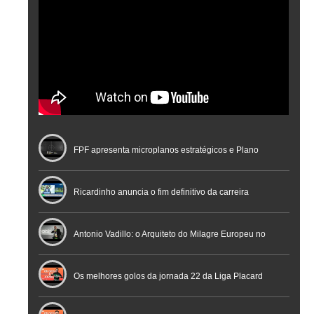
FPF apresenta microplanos estratégicos e Plano
Nacional de Arbitragem
Ricardinho anuncia o fim definitivo da carreira
profissional em conferência histórica na Cidade do
Antonio Vadillo: o Arquiteto do Milagre Europeu no
Futebol
Futsal | Documentário
Os melhores golos da jornada 22 da Liga Placard