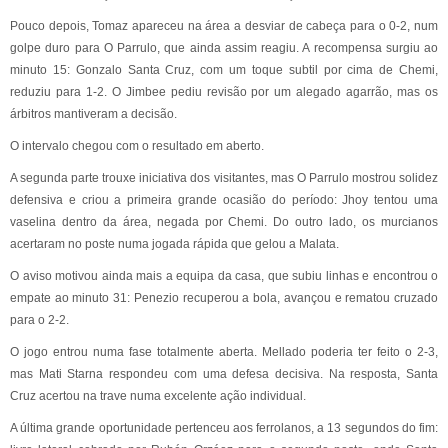
Pouco depois, Tomaz apareceu na área a desviar de cabeça para o 0-2, num
golpe duro para O Parrulo, que ainda assim reagiu. A recompensa surgiu ao
minuto 15: Gonzalo Santa Cruz, com um toque subtil por cima de Chemi,
reduziu para 1-2. O Jimbee pediu revisão por um alegado agarrão, mas os
árbitros mantiveram a decisão.
O intervalo chegou com o resultado em aberto.
A segunda parte trouxe iniciativa dos visitantes, mas O Parrulo mostrou solidez
defensiva e criou a primeira grande ocasião do período: Jhoy tentou uma
vaselina dentro da área, negada por Chemi. Do outro lado, os murcianos
acertaram no poste numa jogada rápida que gelou a Malata.
O aviso motivou ainda mais a equipa da casa, que subiu linhas e encontrou o
empate ao minuto 31: Penezio recuperou a bola, avançou e rematou cruzado
para o 2-2.
O jogo entrou numa fase totalmente aberta. Mellado poderia ter feito o 2-3,
mas Mati Starna respondeu com uma defesa decisiva. Na resposta, Santa
Cruz acertou na trave numa excelente ação individual.
A última grande oportunidade pertenceu aos ferrolanos, a 13 segundos do fim: