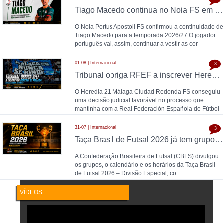
Tiago Macedo continua no Noia FS em 2026/27
O Noia Portus Apostoli FS confirmou a continuidade de
Tiago Macedo para a temporada 2026/27.O jogador
português vai, assim, continuar a vestir as cor
01-08 | Internacional
3
Tribunal obriga RFEF a inscrever Heredia 21 Málaga na Segunda Divisão
O Heredia 21 Málaga Ciudad Redonda FS conseguiu
uma decisão judicial favorável no processo que
mantinha com a Real Federación Española de Fútbol
31-07 | Internacional
3
Taça Brasil de Futsal 2026 já tem grupos, calendário e horários definidos
A Confederação Brasileira de Futsal (CBFS) divulgou
os grupos, o calendário e os horários da Taça Brasil
de Futsal 2026 – Divisão Especial, co
VÍDEOS