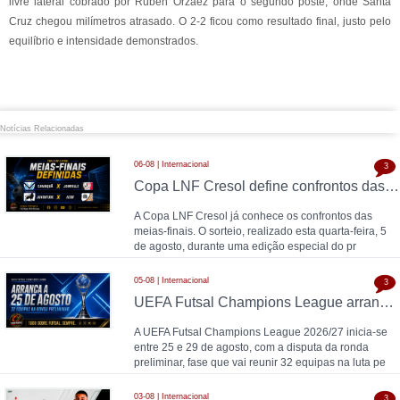
livre lateral cobrado por Rubén Orzáez para o segundo poste, onde Santa
Cruz chegou milímetros atrasado. O 2-2 ficou como resultado final, justo pelo
equilíbrio e intensidade demonstrados.
Notícias Relacionadas
06-08 | Internacional
3
Copa LNF Cresol define confrontos das meias-finais
A Copa LNF Cresol já conhece os confrontos das
meias-finais. O sorteio, realizado esta quarta-feira, 5
de agosto, durante uma edição especial do pr
05-08 | Internacional
3
UEFA Futsal Champions League arranca a 25 de agosto com 32 equipas na ronda preliminar
A UEFA Futsal Champions League 2026/27 inicia-se
entre 25 e 29 de agosto, com a disputa da ronda
preliminar, fase que vai reunir 32 equipas na luta pe
03-08 | Internacional
3