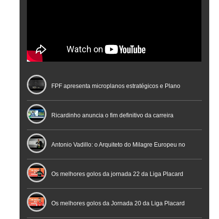
FPF apresenta microplanos estratégicos e Plano
Nacional de Arbitragem
Ricardinho anuncia o fim definitivo da carreira
profissional em conferência histórica na Cidade do
Antonio Vadillo: o Arquiteto do Milagre Europeu no
Futebol
Futsal | Documentário
Os melhores golos da jornada 22 da Liga Placard
Os melhores golos da Jornada 20 da Liga Placard