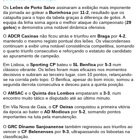
Os
Leões de Porto Salvo
assinaram a exibição mais imponente
da jornada ao golear a
Burinhosa
por
11-2
, resultado que os
catapulta para o topo da tabela graças à diferença de golos. A
equipa da linha soma agora o melhor ataque do campeonato (
29
golos
) e demonstra uma notável dinâmica ofensiva.
O
ADCR Caxinas
não ficou atrás e triunfou em
Braga
por
4-2
,
mantendo o mesmo registo pontual dos leões. Os vilacondenses
continuam a exibir uma notável consistência competitiva, somando
o quarto triunfo consecutivo e reforçando o estatuto de candidato
ao apuramento de campeão.
Em Lisboa, o
Sporting CP
bateu o
SL Benfica
por
5-3
num
clássico vibrante. Os leões foram mais eficazes nos momentos
decisivos e subiram ao terceiro lugar, com 10 pontos, relançando-
se na corrida pelo topo. O Benfica, apesar do bom início, somou a
segunda derrota consecutiva e desceu para a quinta posição.
O
AMSAC
e o
Quinta dos Lombos
empataram a
3-3
, num
encontro muito tático e disputado até ao último minuto.
Em Vila Nova de Gaia, o
CF Oeiras
conquistou a primeira vitória
da época ao bater o
AD Modicus
por
5-2
, somando pontos
importantes na luta pela manutenção.
O
GRC Dínamo Sanjoanense
também regressou aos triunfos ao
vencer o
CF Belenenses
por
9-3
, ultrapassando os lisboetas na
classificação.