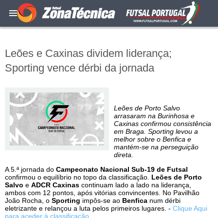
Leões e Caxinas dividem liderança;
Sporting vence dérbi da jornada
Leões de Porto Salvo
arrasaram na Burinhosa e
Caxinas confirmou consistência
em Braga. Sporting levou a
melhor sobre o Benfica e
mantém-se na perseguição
direta.
A 5.ª jornada do
Campeonato Nacional Sub-19 de Futsal
confirmou o equilíbrio no topo da classificação.
Leões de Porto
Salvo
e
ADCR Caxinas
continuam lado a lado na liderança,
ambos com 12 pontos, após vitórias convincentes. No Pavilhão
João Rocha, o
Sporting
impôs-se ao
Benfica
num dérbi
eletrizante e relançou a luta pelos primeiros lugares. -
Clique Aqui
para aceder à classificação