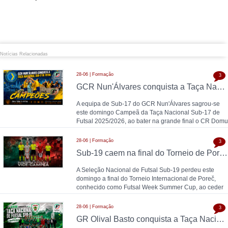
Notícias Relacionadas
28-06 | Formação
3
GCR Nun'Álvares conquista a Taça Nacional Sub-17 de Futsal nas grandes penalidades e sobe ao Nacional
A equipa de Sub-17 do GCR Nun'Álvares sagrou-se
este domingo Campeã da Taça Nacional Sub-17 de
Futsal 2025/2026, ao bater na grande final o CR Domu
28-06 | Formação
3
Sub-19 caem na final do Torneio de Poreč diante da Espanha (1-2)
A Seleção Nacional de Futsal Sub-19 perdeu este
domingo a final do Torneio Internacional de Poreč,
conhecido como Futsal Week Summer Cup, ao ceder
28-06 | Formação
3
GR Olival Basto conquista a Taça Nacional Sub-19 de Futsal após bater ACDL / CBIDN