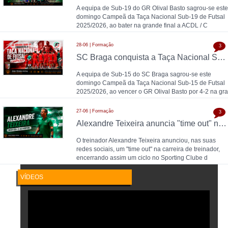
A equipa de Sub-19 do GR Olival Basto sagrou-se este
domingo Campeã da Taça Nacional Sub-19 de Futsal
2025/2026, ao bater na grande final a ACDL / C
28-06 | Formação
3
SC Braga conquista a Taça Nacional Sub-15 de Futsal e sobe ao Campeonato Nacional 26/27
A equipa de Sub-15 do SC Braga sagrou-se este
domingo Campeã da Taça Nacional Sub-15 de Futsal
2025/2026, ao vencer o GR Olival Basto por 4-2 na gra
27-06 | Formação
3
Alexandre Teixeira anuncia "time out" no futsal: pausa após título de Campeão Nacional pelo Sporting CP
O treinador Alexandre Teixeira anunciou, nas suas
redes sociais, um "time out" na carreira de treinador,
encerrando assim um ciclo no Sporting Clube d
VÍDEOS