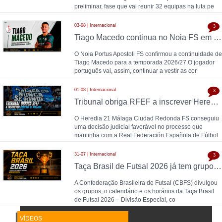
preliminar, fase que vai reunir 32 equipas na luta pe
03-08 | Internacional
3
Tiago Macedo continua no Noia FS em 2026/27
O Noia Portus Apostoli FS confirmou a continuidade de
Tiago Macedo para a temporada 2026/27.O jogador
português vai, assim, continuar a vestir as cor
01-08 | Internacional
3
Tribunal obriga RFEF a inscrever Heredia 21 Málaga na Segunda Divisão
O Heredia 21 Málaga Ciudad Redonda FS conseguiu
uma decisão judicial favorável no processo que
mantinha com a Real Federación Española de Fútbol
31-07 | Internacional
3
Taça Brasil de Futsal 2026 já tem grupos, calendário e horários definidos
A Confederação Brasileira de Futsal (CBFS) divulgou
os grupos, o calendário e os horários da Taça Brasil
de Futsal 2026 – Divisão Especial, co
VÍDEOS