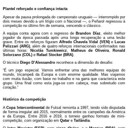
Plantel reforçado e confiança intacta
Apesar da pausa prolongada do campeonato uruguaio — interrompido por
dois meses devido a um litígio com o Nacional —, o Peñarol regressou à
competição no último fim de semana, vencendo o clássico.
A equipa conta agora com o regresso de
Brandon Díaz
, eleito melhor
jogador da época passada após uma longa recuperação a uma lesão
grave. Entre os reforços figuram
Alfredo Chavela Vidal (VEN)
e
Lucas
Pelizzari (ARG)
, além de quatro reforços internacionais confirmados nas
últimas horas:
Nicolás Tumkiewicz
,
Matheus de Oliveira
,
Ronald
Solorzano (COL)
e
Rafael Stocker (BRA)
.
O técnico
Diego D’Alessandro
reconhece a dimensão do desafio:
“É um jogo especial. Vamos enfrentar uma das melhores equipas do
mundo, tricampeã da Europa e com enorme qualidade. Mas viajamos
com muita ilusão, com base no trabalho e na garra que caracteriza este
grupo. Uma final como esta joga-se com cabeça, mas sobretudo com
coração.”
Histórico da competição
A
Copa Intercontinental
de Futsal remonta a 1997, tendo sido disputada
de forma irregular até 2015, normalmente entre os campeões da América
e da Europa. Entre 2016 e 2019, o torneio ganhou formato de mini-
competição, com organização em
Qatar
e
Tailândia
.