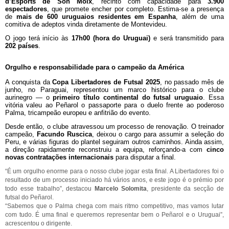
d’Esports de Son Moix
, recinto com capacidade para
3.900
espectadores
, que promete encher por completo. Estima-se a presença
de
mais de 600 uruguaios residentes em Espanha
, além de uma
comitiva de adeptos vinda diretamente de Montevideu.
O jogo terá início às
17h00 (hora do Uruguai)
e será transmitido para
202 países
.
Orgulho e responsabilidade para o campeão da América
A conquista da
Copa Libertadores de Futsal 2025
, no passado mês de
junho, no Paraguai, representou um marco histórico para o clube
aurinegro — o
primeiro título continental do futsal uruguaio
. Essa
vitória valeu ao Peñarol o passaporte para o duelo frente ao poderoso
Palma, tricampeão europeu e anfitrião do evento.
Desde então, o clube atravessou um processo de renovação. O treinador
campeão,
Facundo Ruscica
, deixou o cargo para assumir a seleção do
Peru, e várias figuras do plantel seguiram outros caminhos. Ainda assim,
a direção rapidamente reconstruiu a equipa, reforçando-a com
cinco
novas contratações internacionais
para disputar a final.
“É um orgulho enorme para o nosso clube jogar esta final. A Libertadores foi o
resultado de um processo iniciado há vários anos, e este jogo é o prémio por
todo esse trabalho”, destacou
Marcelo Solomita
, presidente da secção de
futsal do Peñarol.
“Sabemos que o Palma chega com mais ritmo competitivo, mas vamos lutar
com tudo. É uma final e queremos representar bem o Peñarol e o Uruguai”,
acrescentou o dirigente.