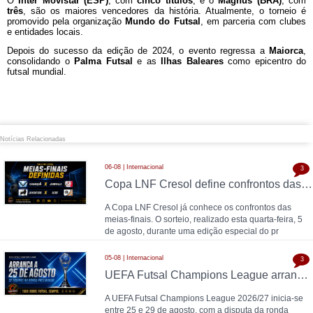
O
Inter Movistar (ESP)
, com
cinco títulos
, e o
Magnus (BRA)
, com
três
, são os maiores vencedores da história. Atualmente, o torneio é
promovido pela organização
Mundo do Futsal
, em parceria com clubes
e entidades locais.
Depois do sucesso da edição de 2024, o evento regressa a
Maiorca
,
consolidando o
Palma Futsal
e as
Ilhas Baleares
como epicentro do
futsal mundial.
Notícias Relacionadas
06-08 | Internacional
3
Copa LNF Cresol define confrontos das meias-finais
A Copa LNF Cresol já conhece os confrontos das
meias-finais. O sorteio, realizado esta quarta-feira, 5
de agosto, durante uma edição especial do pr
05-08 | Internacional
3
UEFA Futsal Champions League arranca a 25 de agosto com 32 equipas na ronda preliminar
A UEFA Futsal Champions League 2026/27 inicia-se
entre 25 e 29 de agosto, com a disputa da ronda