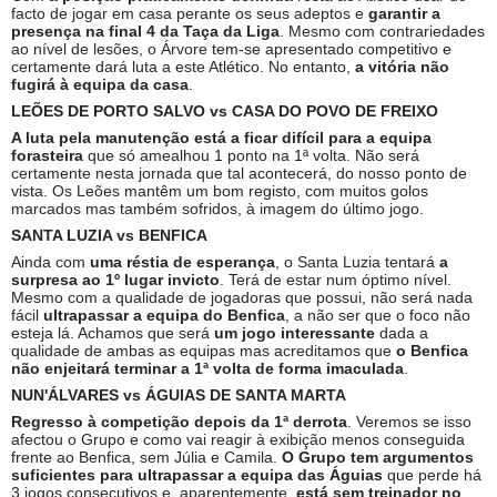
facto de jogar em casa perante os seus adeptos e
garantir a
presença na final 4 da Taça da Liga
. Mesmo com contrariedades
ao nível de lesões, o Árvore tem-se apresentado competitivo e
certamente dará luta a este Atlético. No entanto,
a vitória não
fugirá à equipa da casa
.
LEÕES DE PORTO SALVO vs CASA DO POVO DE FREIXO
A luta pela manutenção está a ficar difícil para a equipa
forasteira
que só amealhou 1 ponto na 1ª volta. Não será
certamente nesta jornada que tal acontecerá, do nosso ponto de
vista. Os Leões mantêm um bom registo, com muitos golos
marcados mas também sofridos, à imagem do último jogo.
SANTA LUZIA vs BENFICA
Ainda com
uma réstia de esperança
, o Santa Luzia tentará
a
surpresa ao 1º lugar invicto
. Terá de estar num óptimo nível.
Mesmo com a qualidade de jogadoras que possui, não será nada
fácil
ultrapassar a equipa do Benfica
, a não ser que o foco não
esteja lá. Achamos que será
um jogo interessante
dada a
qualidade de ambas as equipas mas acreditamos que
o Benfica
não enjeitará terminar a 1ª volta de forma imaculada
.
NUN'ÁLVARES vs ÁGUIAS DE SANTA MARTA
Regresso à competição depois da 1ª derrota
. Veremos se isso
afectou o Grupo e como vai reagir à exibição menos conseguida
frente ao Benfica, sem Júlia e Camila.
O Grupo tem argumentos
suficientes para ultrapassar a equipa das Águias
que perde há
3 jogos consecutivos e, aparentemente,
está sem treinador no