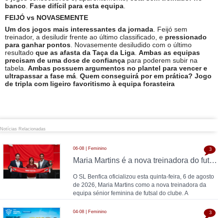
banco
.
Fase difícil para esta equipa
.
FEIJÓ vs NOVASEMENTE
Um dos jogos mais interessantes da jornada
. Feijó sem
treinador, a desiludir frente ao último classificado, e
pressionado
para ganhar pontos
. Novasemente desiludido com o último
resultado
que as afasta da Taça da Liga
.
Ambas as equipas
precisam de uma dose de confiança
para poderem subir na
tabela.
Ambas possuem argumentos no plantel para vencer e
ultrapassar a fase má
.
Quem conseguirá por em prática? Jogo
de tripla com ligeiro favoritismo à equipa forasteira
Notícias Relacionadas
06-08 | Feminino
3
Maria Martins é a nova treinadora do futsal feminino do SL Benfica: contrato válido até 2028 com as campeãs nacionais
O SL Benfica oficializou esta quinta-feira, 6 de agosto
de 2026, Maria Martins como a nova treinadora da
equipa sénior feminina de futsal do clube. A
04-08 | Feminino
3