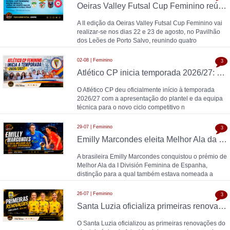
Oeiras Valley Futsal Cup Feminino reúne Benfica, Leões de Porto Salvo, Torreense e Futsal Feijó
A II edição da Oeiras Valley Futsal Cup Feminino vai
realizar-se nos dias 22 e 23 de agosto, no Pavilhão
dos Leões de Porto Salvo, reunindo quatro
02-08 | Feminino
3
Atlético CP inicia temporada 2026/27: Pedro Henriques comanda plantel feminino
O Atlético CP deu oficialmente início à temporada
2026/27 com a apresentação do plantel e da equipa
técnica para o novo ciclo competitivo n
29-07 | Feminino
3
Emilly Marcondes eleita Melhor Ala da Liga Espanhola; Carolina Pedreira esteve entre as nomeadas
A brasileira Emilly Marcondes conquistou o prémio de
Melhor Ala da I División Feminina de Espanha,
distinção para a qual também estava nomeada a
26-07 | Feminino
3
Santa Luzia oficializa primeiras renovações para 2026/27: Luana Meira, Sara Gomes e Leonor Brandão
O Santa Luzia oficializou as primeiras renovações do