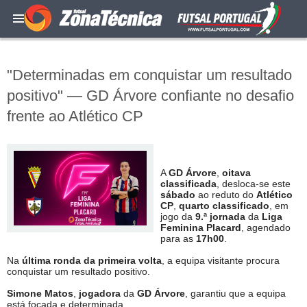
"Determinadas em conquistar um resultado
positivo" — GD Árvore confiante no desafio
frente ao Atlético CP
A
GD Árvore
,
oitava
classificada
, desloca-se este
sábado
ao reduto do
Atlético
CP
,
quarto classificado
, em
jogo da
9.ª jornada
da
Liga
Feminina Placard
, agendado
para as
17h00
.
Na
última ronda da primeira volta
, a equipa visitante procura
conquistar um resultado positivo.
Simone Matos
,
jogadora
da
GD Árvore
, garantiu que a equipa
está focada e determinada.