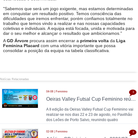
"Sabemos que será um jogo exigente, mas estamos determinadas
em conquistar um resultado positivo. Temos consciência das
dificuldades que iremos enfrentar, porém confiamos totalmente no
trabalho que temos vindo a realizar e nas nossas capacidades
coletivas e individuais. A equipa está focada, unida e motivada para
dar o seu melhor e alcançar o resultado que ambicionamos."
A
GD Árvore
procura assim encerrar a
primeira volta
da
Liga
Feminina Placard
com uma vitória importante que possa
consolidar a posição da equipa na tabela classificativa.
Notícias Relacionadas
04-08 | Feminino
3
Oeiras Valley Futsal Cup Feminino reúne Benfica, Leões de Porto Salvo, Torreense e Futsal Feijó
A II edição da Oeiras Valley Futsal Cup Feminino vai
realizar-se nos dias 22 e 23 de agosto, no Pavilhão
dos Leões de Porto Salvo, reunindo quatro
02-08 | Feminino
3