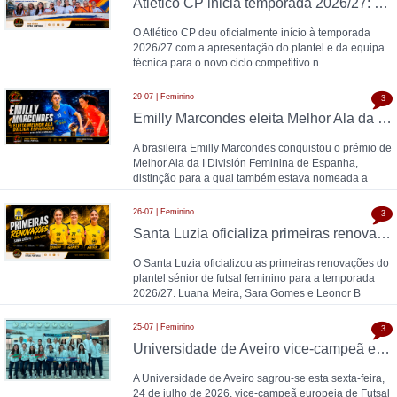
Atlético CP inicia temporada 2026/27: Pedro Henriques comanda plantel feminino
O Atlético CP deu oficialmente início à temporada
2026/27 com a apresentação do plantel e da equipa
técnica para o novo ciclo competitivo n
29-07 | Feminino
3
Emilly Marcondes eleita Melhor Ala da Liga Espanhola; Carolina Pedreira esteve entre as nomeadas
A brasileira Emilly Marcondes conquistou o prémio de
Melhor Ala da I División Feminina de Espanha,
distinção para a qual também estava nomeada a
26-07 | Feminino
3
Santa Luzia oficializa primeiras renovações para 2026/27: Luana Meira, Sara Gomes e Leonor Brandão
O Santa Luzia oficializou as primeiras renovações do
plantel sénior de futsal feminino para a temporada
2026/27. Luana Meira, Sara Gomes e Leonor B
25-07 | Feminino
3
Universidade de Aveiro vice-campeã europeia de Futsal Universitário Feminino: Zagreb impõe-se por 4-1 na final dos Jogos Europeus Universitários
A Universidade de Aveiro sagrou-se esta sexta-feira,
24 de julho de 2026, vice-campeã europeia de Futsal