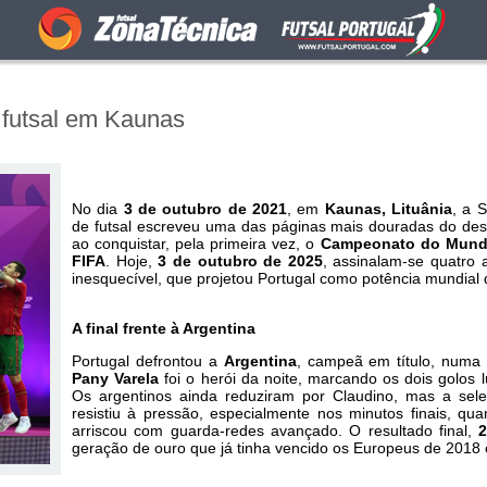
 futsal em Kaunas
No dia
3 de outubro de 2021
, em
Kaunas, Lituânia
, a 
de futsal escreveu uma das páginas mais douradas do des
ao conquistar, pela primeira vez, o
Campeonato do Mundo
FIFA
. Hoje,
3 de outubro de 2025
, assinalam-se quatro 
inesquecível, que projetou Portugal como potência mundial
A final frente à Argentina
Portugal defrontou a
Argentina
, campeã em título, numa fi
Pany Varela
foi o herói da noite, marcando os dois golos lu
Os argentinos ainda reduziram por Claudino, mas a sel
resistiu à pressão, especialmente nos minutos finais, qu
arriscou com guarda-redes avançado. O resultado final,
2
geração de ouro que já tinha vencido os Europeus de 2018 