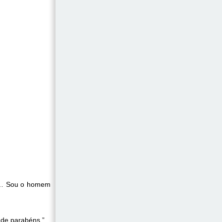
ça… Sou o homem
 de parabéns.”