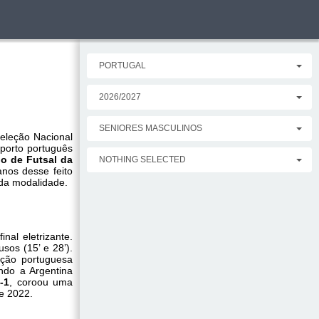
PORTUGAL
2026/2027
SENIORES MASCULINOS
Seleção Nacional
porto português
 de Futsal da
NOTHING SELECTED
anos desse feito
 da modalidade.
nal eletrizante.
sos (15’ e 28’).
eção portuguesa
ando a Argentina
-1
, coroou uma
e 2022.