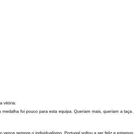
 vitória:
 da medalha foi pouco para esta equipa. Queriam mais, queriam a ta
 vence sempre o individualismo. Portugal voltou a ser feliz e estamos