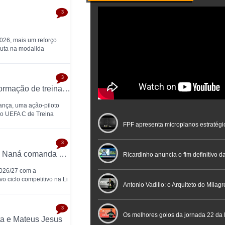
3
2026, mais um reforço
oluta na modalida
3
FPF testa em Bragança novo modelo de formação de treinadores de futsal
ança, uma ação-piloto
so UEFA C de Treina
FPF apresenta microplanos estratégi
3
SCU Torreense inicia temporada 2026/27: Naná comanda plantel jovem
Nacional de Arbitragem
Ricardinho anuncia o fim definitivo da
2026/27 com a
o ciclo competitivo na Li
profissional em conferência históric
Antonio Vadillo: o Arquiteto do Milag
3
Futebol
Futsal | Documentário
Os melhores golos da jornada 22 da 
ta e Mateus Jesus