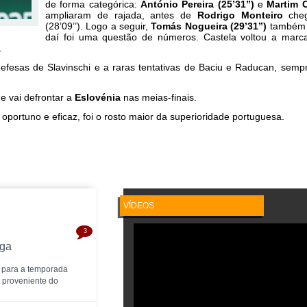
de forma categórica:
António Pereira (25’31’’)
e
Martim C
ampliaram de rajada, antes de
Rodrigo Monteiro
cheg
(28’09’’). Logo a seguir,
Tomás Nogueira (29’31’’)
também b
daí foi uma questão de números. Castela voltou a marcar 
.
 defesas de Slavinschi e a raras tentativas de Baciu e Raducan, semp
e vai defrontar a
Eslovénia
nas meias-finais.
oportuno e eficaz, foi o rosto maior da superioridade portuguesa.
VÍDEOS
3
aga
 para a temporada
a proveniente do