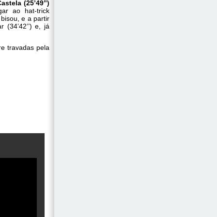
astela (25’49’’)
ar ao hat-trick
isou, e a partir
(34’42’’) e, já
re travadas pela