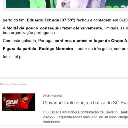
perto do fim,
Eduardo Tchuda (37’59’’)
fechou a contagem em 0-10
A
Moldávia pouco conseguiu fazer ofensivamente
, limitada às
boa organização portuguesa.
Com esta goleada, Portugal
confirma o primeiro lugar do Grupo A
Figura da partida: Rodrigo Monteiro
– autor de três golos, sempre 
foto - fpf.pt
Notícias Relacionadas
06-08 | Nacional
Giovanni Danti reforça a baliza do SC Br
O SC Braga anunciou a contratação de Giovanni Danti
2026/27. O guarda-redes brasileiro, de 30 anos, cheg
Anderlecht