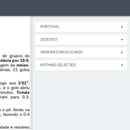
PORTUGAL
2026/2027
SENIORES MASCULINOS
e de grupos do
dávia por 10-0
,
sagem às
meias-
NOTHING SELECTED
órias, 21 golos
 Logo aos
2’01’’
,
 e o golo abriu
minutos,
Tomás
ram para 0-3,
u o pé. Ainda na
), fazendo o 0-4
dade e resolveu