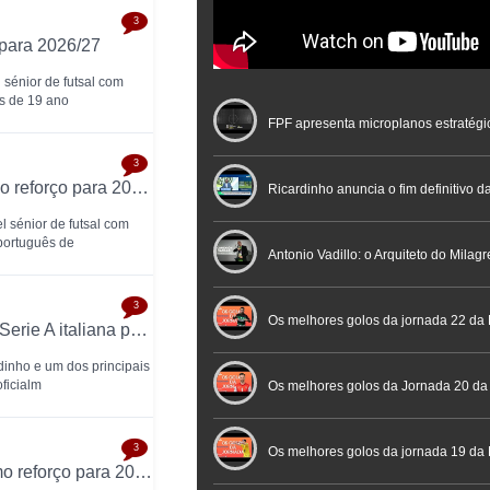
3
 para 2026/27
 sénior de futsal com
ês de 19 ano
FPF apresenta microplanos estratégi
3
Eléctrico FC oficializa Miguel Malhão como reforço para 2026/27
Nacional de Arbitragem
Ricardinho anuncia o fim definitivo da
el sénior de futsal com
português de
profissional em conferência históric
Antonio Vadillo: o Arquiteto do Milag
3
Futebol
Futsal | Documentário
Os melhores golos da jornada 22 da 
Ecocity Genzano confirma desistência da Serie A italiana para 2026/27
dinho e um dos principais
oficialm
Os melhores golos da Jornada 20 da
3
Futsal
Os melhores golos da jornada 19 da 
AD Fundão oficializa Renato Almeida como reforço para 2026/27