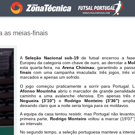
a as meias-finais
A
Seleção Nacional sub-19
de futsal encerrou a fas
Europeu da categoria com chave de ouro, ao derrotar a
Mol
esta quarta-feira, na
Arena Chisinau
, garantindo a pas
finais
com uma campanha imaculada: três jogos, três vit
marcados e apenas um sofrido.
O jogo começou praticamente a sorrir para Portugal.
Afonso Mourinha
abriu o marcador de grande penalidade,
caminho a uma avalanche ofensiva. Em apenas três 
Nogueira (3’10’’)
e
Rodrigo Monteiro (3’36’’)
amplia
deixando claro que a noite seria longa para os moldavos.
A equipa da casa tentou resistir, mas Portugal não levanto
primeira parte,
Rodrigo Monteiro
voltou a marcar (19’07’’
ao intervalo.
No segundo tempo, a seleção portuguesa manteve a intensi