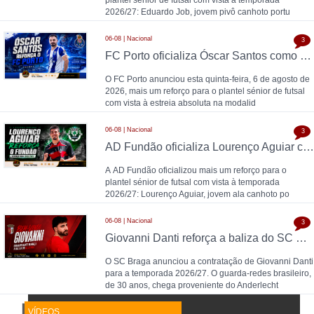
plantel sénior de futsal com vista à temporada
2026/27: Eduardo Job, jovem pivô canhoto portu
06-08 | Nacional
3
FC Porto oficializa Óscar Santos como 13.º reforço para o futsal: "O futsal acompanhou-me durante toda a vida"
O FC Porto anunciou esta quinta-feira, 6 de agosto de
2026, mais um reforço para o plantel sénior de futsal
com vista à estreia absoluta na modalid
06-08 | Nacional
3
AD Fundão oficializa Lourenço Aguiar como reforço para 2026/27
A AD Fundão oficializou mais um reforço para o
plantel sénior de futsal com vista à temporada
2026/27: Lourenço Aguiar, jovem ala canhoto po
06-08 | Nacional
3
Giovanni Danti reforça a baliza do SC Braga
O SC Braga anunciou a contratação de Giovanni Danti
para a temporada 2026/27. O guarda-redes brasileiro,
de 30 anos, chega proveniente do Anderlecht
VÍDEOS