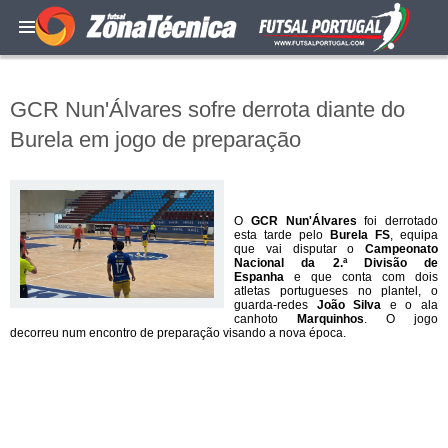
GCR Nun'Álvares sofre derrota diante do
Burela em jogo de preparação
O
GCR Nun'Álvares
foi derrotado
esta tarde pelo
Burela FS
, equipa
que vai disputar o
Campeonato
Nacional da 2.ª Divisão de
Espanha
e que conta com dois
atletas portugueses no plantel, o
guarda-redes
João Silva
e o ala
canhoto
Marquinhos
. O jogo
decorreu num encontro de preparação visando a nova época.