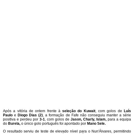
Após a vitória de ontem frente à
seleção do Kuwait
, com golos de
Luís
Paulo
e
Diogo Dias (2)
, a formação de Fafe não conseguiu manter a série
positiva e perdeu por
3-1
, com golos de
Jason, Charly, Islam,
para a equipa
do
Burela,
o único golo português foi apontado por
Mano Sele.
O resultado serviu de teste de elevado nível para o Nun'Álvares, permitindo