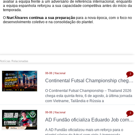
avaliar a equipa frente a um adversário de referência internacional, enquanto
a equipa espanhola reforçou a sua capacidade competitiva antes do início da
temporada.
O
Nun'Álvares continua a sua preparação
para a nova época, com o foco no
desenvolvimento coletivo e na consolidação do plantel.
Notícias Relacionadas
06-08 | Nacional
3
Continental Futsal Championship chega à última jornada com três seleções na luta pelo título
O Continental Futsal Championship – Thailand 2026
chega esta quinta-feira, 6 de agosto, à última jornada
com Vietname, Tailândia e Rússia a
06-08 | Nacional
3
AD Fundão oficializa Eduardo Job como reforço para 2026/27
A AD Fundão oficializou mais um reforço para o