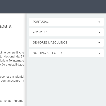
PORTUGAL
ara a
2026/2027
SENIORES MASCULINOS
rito competitivo e
NOTHING SELECTED
to Nacional da 2.ª
lorização interna e
ção e estabilidade
esenta um plantel
ue permanecem e na
a, Ismael Furtado,