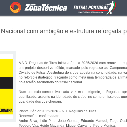
o Nacional com ambição e estrutura reforçada p
A A.D. Reguilas de Tires inicia a época 2025/2026 com renovado espí
um projeto desportivo sólido, marcado pelo regresso ao Campeona
Divisão de Futsal. A estrutura do clube aposta na continuidade, na va
no reforço estratégico, traçando como meta uma temporada de afirma
no escalão secundário do futsal nacional.
Num contexto competitivo cada vez mais exigente, o Reguilas apr
equilibrado, assente na identidade do clube, no compromisso dos q
qualidade dos que chegam.
Plantel Sénior 2025/2026 – A.D. Reguilas de Tires
Renovações confirmadas:
André Silva, Ilídio Pina, João Gomes, Eduardo Manuel, Tiago Cost
Teodoro Vaz, Heide Mavanda, Miguel Carvalho, Pedro Mónica.