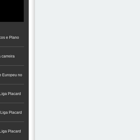
cos e Plano
 carreira
a na Cidade do
re Europeu no
Liga Placard
 Liga Placard
Liga Placard