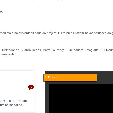
o.
mediato e na sustentabilidade do projeto. Os reforços trazem novas soluções ao 
to – Treinador de Guarda-Redes, Marta Lourenço – Treinadora Estagiária, Rui Rod
ioterapeuta
VÍDEOS
3
2026, mais um reforço
oluta na modalida