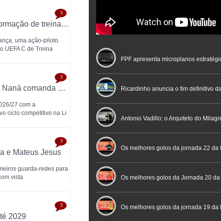
3
FPF testa em Bragança novo modelo de formação de treinadores de futsal
ança, uma ação-piloto
so UEFA C de Treina
FPF apresenta microplanos estratégi
3
SCU Torreense inicia temporada 2026/27: Naná comanda plantel jovem
Nacional de Arbitragem
Ricardinho anuncia o fim definitivo da
2026/27 com a
o ciclo competitivo na Li
profissional em conferência históric
Antonio Vadillo: o Arquiteto do Milag
3
Futebol
Futsal | Documentário
Os melhores golos da jornada 22 da 
ta e Mateus Jesus
rimeiros guarda-redes para
com vista
Os melhores golos da Jornada 20 da
3
Futsal
Os melhores golos da jornada 19 da 
té 2029