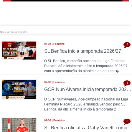
Notícias Relacionadas
07-08 | Feminino
3
SL Benfica inicia temporada 2026/27
O SL Benfica, campeão nacional da Liga Feminina
Placard, dá oficialmente início à temporada 2026/27
com a apresentação do plantel e da equipa t�
07-08 | Feminino
3
GCR Nun'Álvares inicia temporada 2026/27
O GCR Nun'Álvares, vice-campeão nacional da Liga
Feminina Placard 25/26 e finalista vencido pelo SL
Benfica, dá oficialmente início à temporada 2
07-08 | Feminino
3
SL Benfica oficializa Gaby Vanelli como reforço para 2026/27: pivô internacional italiana chega da AS Roma, conforme a Zona Técnica Futsal já havia avançado