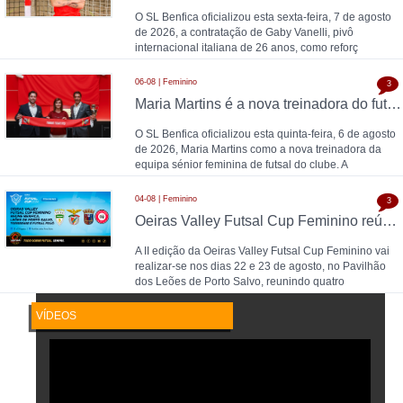
O SL Benfica oficializou esta sexta-feira, 7 de agosto
de 2026, a contratação de Gaby Vanelli, pivô
internacional italiana de 26 anos, como reforç
06-08 | Feminino
3
Maria Martins é a nova treinadora do futsal feminino do SL Benfica: contrato válido até 2028 com as campeãs nacionais
O SL Benfica oficializou esta quinta-feira, 6 de agosto
de 2026, Maria Martins como a nova treinadora da
equipa sénior feminina de futsal do clube. A
04-08 | Feminino
3
Oeiras Valley Futsal Cup Feminino reúne Benfica, Leões de Porto Salvo, Torreense e Futsal Feijó
A II edição da Oeiras Valley Futsal Cup Feminino vai
realizar-se nos dias 22 e 23 de agosto, no Pavilhão
dos Leões de Porto Salvo, reunindo quatro
VÍDEOS