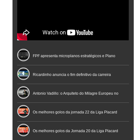
FPF apresenta microplanos estratégicos e Plano
Nacional de Arbitragem
Ricardinho anuncia o fim definitivo da carreira
profissional em conferência histórica na Cidade do
Antonio Vadillo: o Arquiteto do Milagre Europeu no
Futebol
Futsal | Documentário
Os melhores golos da jornada 22 da Liga Placard
Os melhores golos da Jornada 20 da Liga Placard