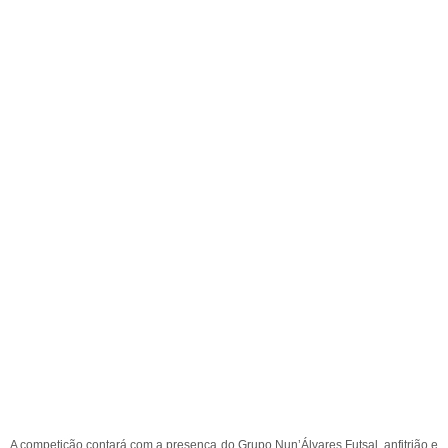
A competição contará com a presença do Grupo Nun’Álvares Futsal, anfitrião e