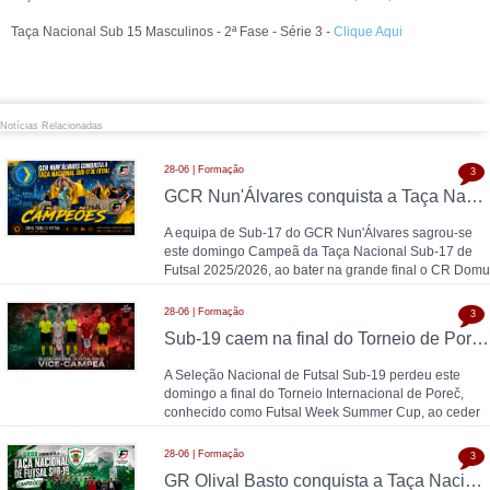
Taça Nacional Sub 15 Masculinos - 2ª Fase - Série 3 -
Clique Aqui
Notícias Relacionadas
28-06 | Formação
3
GCR Nun'Álvares conquista a Taça Nacional Sub-17 de Futsal nas grandes penalidades e sobe ao Nacional
A equipa de Sub-17 do GCR Nun'Álvares sagrou-se
este domingo Campeã da Taça Nacional Sub-17 de
Futsal 2025/2026, ao bater na grande final o CR Domu
28-06 | Formação
3
Sub-19 caem na final do Torneio de Poreč diante da Espanha (1-2)
A Seleção Nacional de Futsal Sub-19 perdeu este
domingo a final do Torneio Internacional de Poreč,
conhecido como Futsal Week Summer Cup, ao ceder
28-06 | Formação
3
GR Olival Basto conquista a Taça Nacional Sub-19 de Futsal após bater ACDL / CBIDN