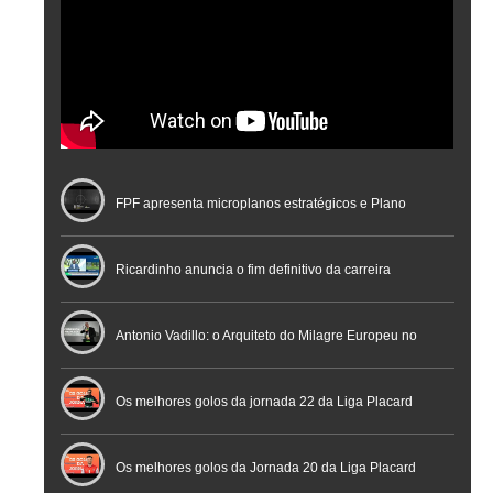
FPF apresenta microplanos estratégicos e Plano
Nacional de Arbitragem
Ricardinho anuncia o fim definitivo da carreira
profissional em conferência histórica na Cidade do
Antonio Vadillo: o Arquiteto do Milagre Europeu no
Futebol
Futsal | Documentário
Os melhores golos da jornada 22 da Liga Placard
Os melhores golos da Jornada 20 da Liga Placard