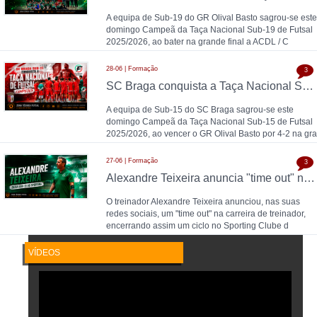
A equipa de Sub-19 do GR Olival Basto sagrou-se este
domingo Campeã da Taça Nacional Sub-19 de Futsal
2025/2026, ao bater na grande final a ACDL / C
28-06 | Formação
3
SC Braga conquista a Taça Nacional Sub-15 de Futsal e sobe ao Campeonato Nacional 26/27
A equipa de Sub-15 do SC Braga sagrou-se este
domingo Campeã da Taça Nacional Sub-15 de Futsal
2025/2026, ao vencer o GR Olival Basto por 4-2 na gra
27-06 | Formação
3
Alexandre Teixeira anuncia "time out" no futsal: pausa após título de Campeão Nacional pelo Sporting CP
O treinador Alexandre Teixeira anunciou, nas suas
redes sociais, um "time out" na carreira de treinador,
encerrando assim um ciclo no Sporting Clube d
VÍDEOS