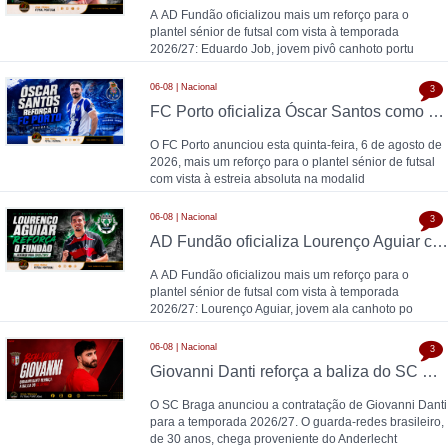
A AD Fundão oficializou mais um reforço para o
plantel sénior de futsal com vista à temporada
2026/27: Eduardo Job, jovem pivô canhoto portu
06-08 | Nacional
3
FC Porto oficializa Óscar Santos como 13.º reforço para o futsal: "O futsal acompanhou-me durante toda a vida"
O FC Porto anunciou esta quinta-feira, 6 de agosto de
2026, mais um reforço para o plantel sénior de futsal
com vista à estreia absoluta na modalid
06-08 | Nacional
3
AD Fundão oficializa Lourenço Aguiar como reforço para 2026/27
A AD Fundão oficializou mais um reforço para o
plantel sénior de futsal com vista à temporada
2026/27: Lourenço Aguiar, jovem ala canhoto po
06-08 | Nacional
3
Giovanni Danti reforça a baliza do SC Braga
O SC Braga anunciou a contratação de Giovanni Danti
para a temporada 2026/27. O guarda-redes brasileiro,
de 30 anos, chega proveniente do Anderlecht