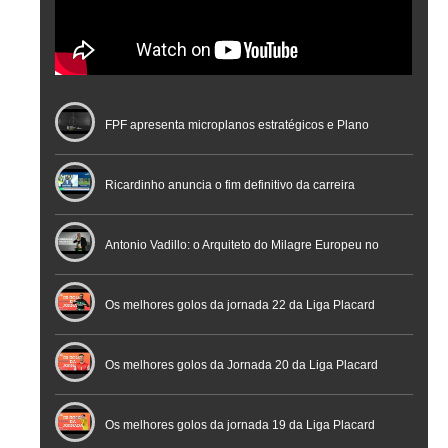
FPF apresenta microplanos estratégicos e Plano
Nacional de Arbitragem
Ricardinho anuncia o fim definitivo da carreira
profissional em conferência histórica na Cidade do
Antonio Vadillo: o Arquiteto do Milagre Europeu no
Futebol
Futsal | Documentário
Os melhores golos da jornada 22 da Liga Placard
Os melhores golos da Jornada 20 da Liga Placard
Futsal
Os melhores golos da jornada 19 da Liga Placard