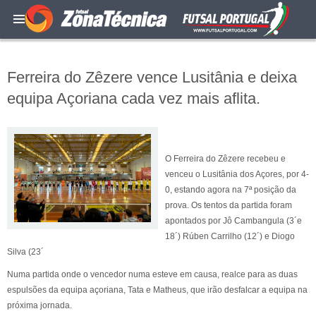
Ferreira do Zêzere vence Lusitânia e deixa
equipa Açoriana cada vez mais aflita.
O Ferreira do Zêzere recebeu e
venceu o Lusitânia dos Açores, por 4-
0, estando agora na 7ª posição da
prova. Os tentos da partida foram
apontados por Jô Cambangula (3´e
18´) Rúben Carrilho (12´) e Diogo
Silva (23´
Numa partida onde o vencedor numa esteve em causa, realce para as duas
espulsões da equipa açoriana, Tata e Matheus, que irão desfalcar a equipa na
próxima jornada.