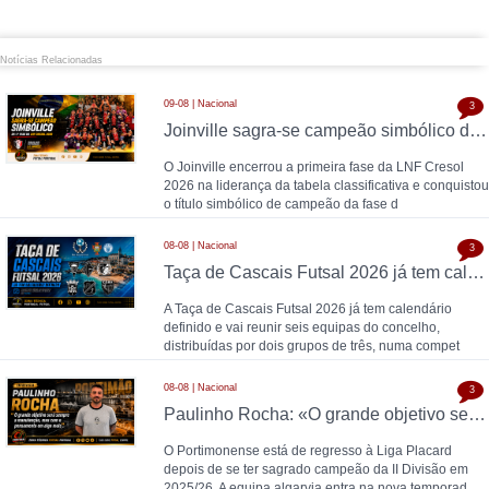
Notícias Relacionadas
09-08 | Nacional
3
Joinville sagra-se campeão simbólico da 1.ª fase da LNF Cresol 2026
O Joinville encerrou a primeira fase da LNF Cresol
2026 na liderança da tabela classificativa e conquistou
o título simbólico de campeão da fase d
08-08 | Nacional
3
Taça de Cascais Futsal 2026 já tem calendário definido
A Taça de Cascais Futsal 2026 já tem calendário
definido e vai reunir seis equipas do concelho,
distribuídas por dois grupos de três, numa compet
08-08 | Nacional
3
Paulinho Rocha: «O grande objetivo será sempre a manutenção, mas com o pensamento em algo mais»
O Portimonense está de regresso à Liga Placard
depois de se ter sagrado campeão da II Divisão em
2025/26. A equipa algarvia entra na nova temporad