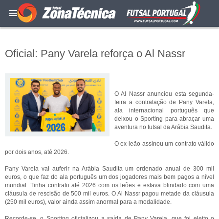
Oficial: Pany Varela reforça o Al Nassr
O Al Nassr anunciou esta segunda-
feira a contratação de Pany Varela,
ala internacional português que
deixou o Sporting para abraçar uma
aventura no futsal da Arábia Saudita.
O ex-leão assinou um contrato válido
por dois anos, até 2026.
Pany Varela vai auferir na Arábia Saudita um ordenado anual de 300 mil
euros, o que faz do ala português um dos jogadores mais bem pagos a nível
mundial. Tinha contrato até 2026 com os leões e estava blindado com uma
cláusula de rescisão de 500 mil euros. O Al Nassr pagou metade da cláusula
(250 mil euros), valor ainda assim anormal para a modalidade.
Recorde-se, o Sporting oficializou a saída de Pany Varela, que foi eleito o