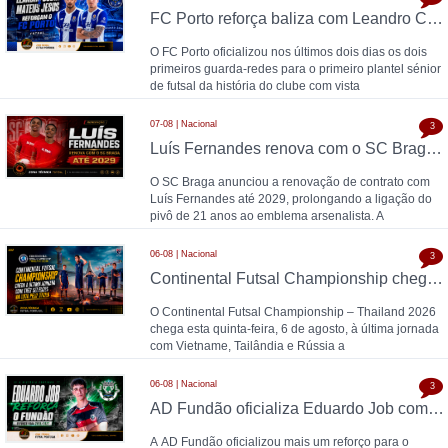
FC Porto reforça baliza com Leandro Costa e Mateus Jesus
O FC Porto oficializou nos últimos dois dias os dois
primeiros guarda-redes para o primeiro plantel sénior
de futsal da história do clube com vista
07-08 | Nacional
3
Luís Fernandes renova com o SC Braga até 2029
O SC Braga anunciou a renovação de contrato com
Luís Fernandes até 2029, prolongando a ligação do
pivô de 21 anos ao emblema arsenalista. A
06-08 | Nacional
3
Continental Futsal Championship chega à última jornada com três seleções na luta pelo título
O Continental Futsal Championship – Thailand 2026
chega esta quinta-feira, 6 de agosto, à última jornada
com Vietname, Tailândia e Rússia a
06-08 | Nacional
3
AD Fundão oficializa Eduardo Job como reforço para 2026/27
A AD Fundão oficializou mais um reforço para o