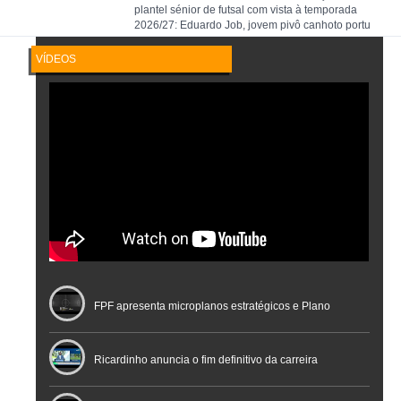
plantel sénior de futsal com vista à temporada
2026/27: Eduardo Job, jovem pivô canhoto portu
VÍDEOS
FPF apresenta microplanos estratégicos e Plano
Nacional de Arbitragem
Ricardinho anuncia o fim definitivo da carreira