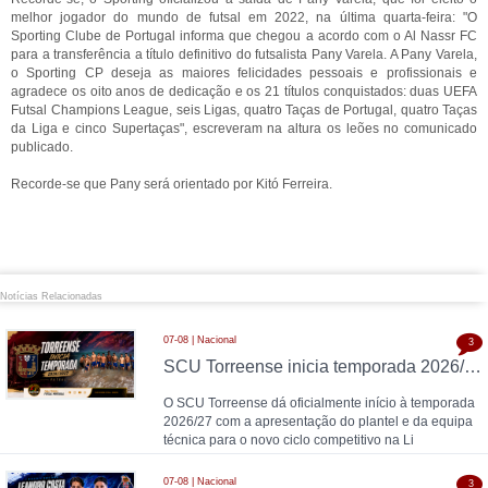
melhor jogador do mundo de futsal em 2022, na última quarta-feira: "O
Sporting Clube de Portugal informa que chegou a acordo com o Al Nassr FC
para a transferência a título definitivo do futsalista Pany Varela. A Pany Varela,
o Sporting CP deseja as maiores felicidades pessoais e profissionais e
agradece os oito anos de dedicação e os 21 títulos conquistados: duas UEFA
Futsal Champions League, seis Ligas, quatro Taças de Portugal, quatro Taças
da Liga e cinco Supertaças", escreveram na altura os leões no comunicado
publicado.
Recorde-se que Pany será orientado por Kitó Ferreira.
Notícias Relacionadas
07-08 | Nacional
3
SCU Torreense inicia temporada 2026/27: Naná comanda plantel jovem
O SCU Torreense dá oficialmente início à temporada
2026/27 com a apresentação do plantel e da equipa
técnica para o novo ciclo competitivo na Li
07-08 | Nacional
3