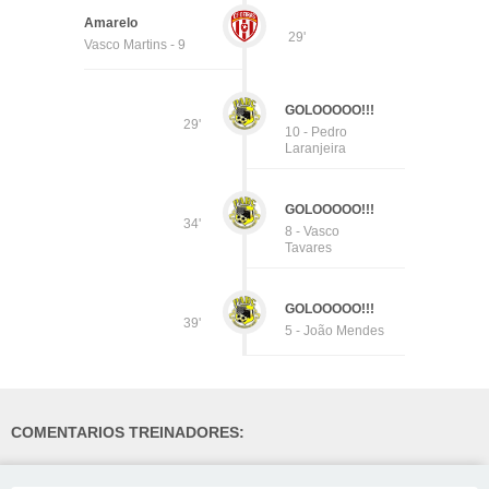
Amarelo
29'
Vasco Martins - 9
GOLOOOOO!!!
29'
10 - Pedro
Laranjeira
GOLOOOOO!!!
34'
8 - Vasco
Tavares
GOLOOOOO!!!
39'
5 - João Mendes
COMENTARIOS TREINADORES: