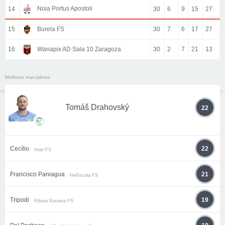
Noia Portus Apostoli
14
30
6
9
15
27
15
Burela FS
30
7
6
17
27
16
Wanapix AD Sala 10 Zaragoza
30
2
7
21
13
Melhores marcadores
Tomáš Drahovský
22
Cecílio
22
Inter FS
Francisco Paniagua
21
Peñíscola FS
Tripodi
19
Ribera Navarra FS