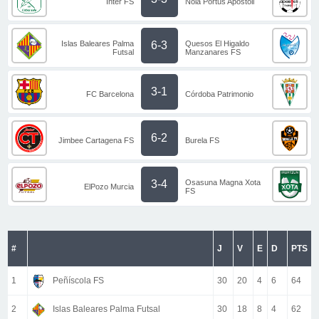
Inter FS
Noia Portus Apostoli
Islas Baleares Palma
Quesos El Higaldo
6-3
Futsal
Manzanares FS
3-1
FC Barcelona
Córdoba Patrimonio
6-2
Jimbee Cartagena FS
Burela FS
Osasuna Magna Xota
3-4
ElPozo Murcia
FS
#
J
V
E
D
PTS
1
Peñíscola FS
30
20
4
6
64
2
Islas Baleares Palma Futsal
30
18
8
4
62