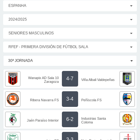
ESPANHA
2024/2025
SENIORES MASCULINOS
RFEF - PRIMERA DIVISIÓN DE FÚTBOL SALA
30ª JORNADA
Wanapix AD Sala 10
4-7
Viña Albali Valdepeñas
Zaragoza
3-4
Ribera Navarra FS
Peñíscola FS
Industrias Santa
6-2
Jaén Paraíso Interior
Coloma
3-3