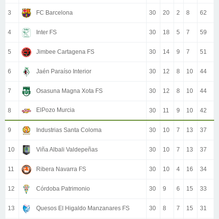
3
FC Barcelona
30
20
2
8
62
4
Inter FS
30
18
5
7
59
5
Jimbee Cartagena FS
30
14
9
7
51
6
Jaén Paraíso Interior
30
12
8
10
44
7
Osasuna Magna Xota FS
30
12
8
10
44
ElPozo Murcia
8
30
11
9
10
42
9
Industrias Santa Coloma
30
10
7
13
37
10
Viña Albali Valdepeñas
30
10
7
13
37
11
Ribera Navarra FS
30
10
4
16
34
12
Córdoba Patrimonio
30
9
6
15
33
13
Quesos El Higaldo Manzanares FS
30
8
7
15
31