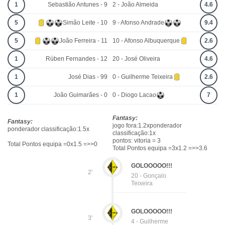
1
Sebastião Antunes - 9
2 - João Almeida
4.6
5
Simão Leite - 10
9 - Afonso Andrade
9.4
5
João Ferreira - 11
10 - Afonso Albuquerque
2.6
1
Rúben Fernandes - 12
20 - José Oliveira
4.6
1
José Dias - 99
0 - Guilherme Teixeira
2.6
1
João Guimarães - 0
0 - Diogo Lacao
7
Fantasy:
Fantasy:
jogo fora:1.2xponderador
ponderador classificação:1.5x
classificação:1x
pontos: vitoria = 3
Total Pontos equipa =0x1.5 =>>0
Total Pontos equipa =3x1.2 =>>3.6
GOLOOOOO!!!
2'
20 - Gonçalo
Teixeira
GOLOOOOO!!!
3'
4 - Guilherme