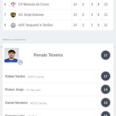
6
CP Miranda do Corvo
14
3
3
8
12
7
AD Jorge Antunes
14
3
3
8
12
8
ADC Nogueiró e Tenões
14
3
2
9
11
Melhores marcadores
Renato Teixeira
17
Rafael Santos
17
ADCR Caxinas
Ruben Jorge
14
CS São João
Daniel Monteiro
13
ADCR Caxinas