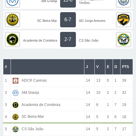
AM Granja
Tenões
6-7
SC Beira-Mar
AD Jorge Antunes
2-7
Academia de Condeixa
CS São João
#
J
V
E
D
PTS
1
ADCR Caxinas
14
13
0
1
39
2
AM Granja
14
10
2
2
32
3
Academia de Condeixa
14
6
1
7
19
SC Beira-Mar
4
14
5
3
6
18
5
CS São João
14
5
2
7
17