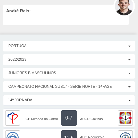
André Reis:
PORTUGAL
2022/2023
JUNIORES B MASCULINOS
CAMPEONATO NACIONAL SUB17 - SÉRIE NORTE - 1ª FASE
14ª JORNADA
0-7
CP Miranda do Corvo
ADCR Caxinas
ADC Nogueiró e
11-6