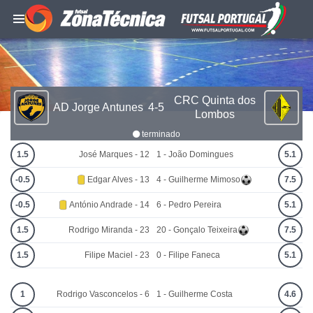
CRC Quinta dos
AD Jorge Antunes
4-5
Lombos
terminado
1.5
José Marques - 12
1 - João Domingues
5.1
-0.5
Edgar Alves - 13
4 - Guilherme Mimoso
7.5
-0.5
António Andrade - 14
6 - Pedro Pereira
5.1
1.5
Rodrigo Miranda - 23
20 - Gonçalo Teixeira
7.5
1.5
Filipe Maciel - 23
0 - Filipe Faneca
5.1
1
Rodrigo Vasconcelos - 6
1 - Guilherme Costa
4.6