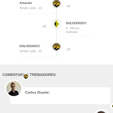
Amarelo
36'
Simão Leite - 10
GOLOOOOO!!!
38'
9 - Afonso
Andrade
GOLOOOOO!!!
39'
Simão Leite - 10
COMENTARIOS TREINADORES:
Carlos Duarte: